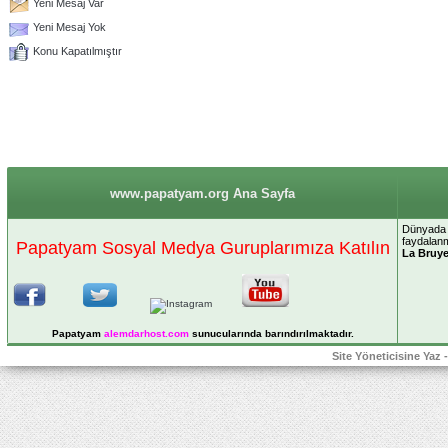
Yeni Mesaj Var
Yeni Mesaj Yok
Konu Kapatılmıştır
www.papatyam.org Ana Sayfa
Dünyada b
faydalanm
Papatyam Sosyal Medya Guruplarımıza Katılın
La Bruye
Papatyam
alemdarhost
.com
sunucularında barındırılmaktadır.
Site Yöneticisine Yaz