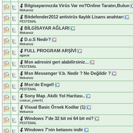
Bilgisayarınızda Virüs Var mı?Online Taratın,Bulun
Mekansiz
Bitdefender2012 antivirüs 6aylık Lisans anahtarı
PESTEMAL
BİLGİSAYAR AĞLARI
Mekansiz
D.o.S Nedir?
Mekansiz
FULL PROGRAM ARŞİVİ
agasar
Msn adresini geri alabilirsiniz...
PESTEMAL
Msn Messenger V.b. Nedir ? Ne Değildir ?
Mekansiz
Msn'de Engel!
PESTEMAL
Sony Map. Akıllı Yol Haritası..
coskun_yeter61
Visual Basic Örnek Kodlar (1)
Mekansiz
Windows 7'de 32 bit mi 64 bit mi?
PESTEMAL
Windows 7'nin betasını indir