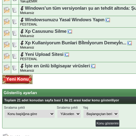
YakupEMİR
Windows'un tüm versiyonları şu an tehdit altında: Ş
Mekansiz
Windowsunuzu Yasal Windows Yapın
PESTEMAL
Xp Casusunu Silme
Mekansiz
Xp Kullaniyorum Bunlari Bİlmİyorum Demeyİn...
Mekansiz
Yeni Upload Sitesi
PESTEMAL
İşte en ünlü bilgisayar virüsleri
Mekansiz
Gösteriliş ayarları
Toplam 21 adet konudan sayfa basi 1 ile 21 arasi kadar konu gösteriliyor
Sıralama şekli
Sıralama şekli
Yaş