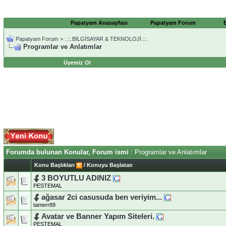
Papatyam Anasayfası
Papatyam Forum
Papatyam Forum
>
..::.BİLGİSAYAR & TEKNOLOJİ.::.
Programlar ve Anlatımlar
Üyemiz Ol
Forumda bulunan Konular, Forum ismi
: Programlar ve Anlatımlar
Konu Başlıkları
/
Konuyu Başlatan
3 BOYUTLU ADINIZ
PESTEMAL
ağasar 2ci casusuda ben veriyim...
tamerr89
Avatar ve Banner Yapım Siteleri.
PESTEMAL