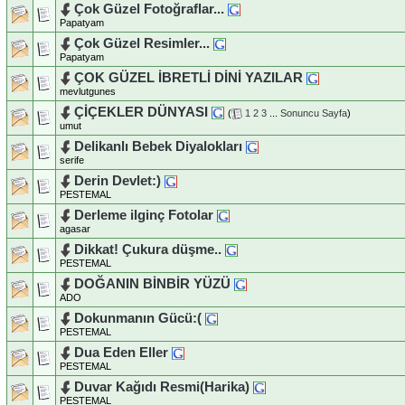
Çok Güzel Fotoğraflar...
Papatyam
Çok Güzel Resimler...
Papatyam
ÇOK GÜZEL İBRETLİ DİNİ YAZILAR
mevlutgunes
ÇİÇEKLER DÜNYASI
(
1
2
3
...
Sonuncu Sayfa
)
umut
Delikanlı Bebek Diyalokları
serife
Derin Devlet:)
PESTEMAL
Derleme ilginç Fotolar
agasar
Dikkat! Çukura düşme..
PESTEMAL
DOĞANIN BİNBİR YÜZÜ
ADO
Dokunmanın Gücü:(
PESTEMAL
Dua Eden Eller
PESTEMAL
Duvar Kağıdı Resmi(Harika)
PESTEMAL