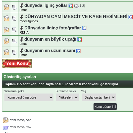
dünyada ilginç yollar
(
1
2
)
umut
DÜNYADAN CAMİ MESCİT VE KABE RESİMLERİ
mevlutgunes
Dünyadan ilginç fotoğraflar
REHA
dünyanın en büyük uçağı
umut
dünyanın en uzun insanı
umut
Gösteriliş ayarları
Toplam 155 adet konudan sayfa basi 1 ile 50 arasi kadar konu gösteriliyor
Sıralama şekli
Sıralama şekli
Yaş
Yeni Mesaj Var
Yeni Mesaj Yok