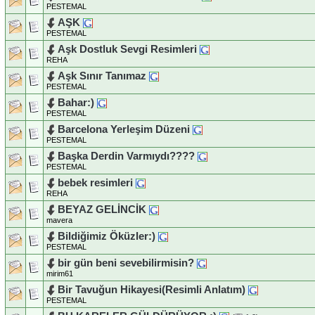
PESTEMAL
AŞK
PESTEMAL
Aşk Dostluk Sevgi Resimleri
REHA
Aşk Sınır Tanımaz
PESTEMAL
Bahar:)
PESTEMAL
Barcelona Yerleşim Düzeni
PESTEMAL
Başka Derdin Varmıydı????
PESTEMAL
bebek resimleri
REHA
BEYAZ GELİNCİK
mavera
Bildiğimiz Öküzler:)
PESTEMAL
bir gün beni sevebilirmisin?
mirim61
Bir Tavuğun Hikayesi(Resimli Anlatım)
PESTEMAL