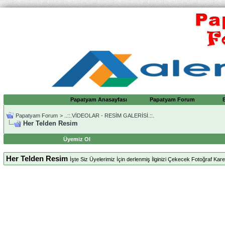
Papatyam Anasayfası
Papatyam Forum
Papatyam Forum
>
..::.VİDEOLAR - RESİM GALERİSİ.::.
Her Telden Resim
Üyemiz Ol
Her Telden Resim
İşte Siz Üyelerimiz İçin derlenmiş İlginizi Çekecek Fotoğraf Karele