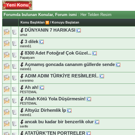
Forumda bulunan Konular, Forum ismi
: Her Telden Resim
Konu Başlıkları
/
Konuyu Başlatan
DÜNYANIN 7 HARIKASI
umut
3 dilek
mirim61
8300 Adet Fotoğraf Çok Güzel...
Papatyam
Açmamış goncada cananım güllerde sende
mirim61
ADIM ADIM TÜRKİYE RESİMLERİ..
cerenimo
Ah ah!
PESTEMAL
Allah Kötü Yola Düşürmesin!
PESTEMAL
Altıyüz Dirhemlik İp
mirim61
ancak bu kadar bir benzerlik olur
serife
ATATÜRK'TEN PORTRELER