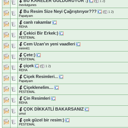
BU KARELER GÜLDÜRÜYOR :)
(
1
2
)
mevlutgunes
Bu Resim Size Neyi Çağrıştırıyor???
(
1
2
)
Papatyam
canlı rakamlar
REHA
Çekici Bir Erkek:)
PESTEMAL
Cem Uzan'ın yeni vaadleri
mirim61
Çete:)
PESTEMAL
çiçek
(
1
2
)
REHA
Çiçek Resimleri...
Papatyam
Çiçeklenelim....
PESTEMAL
Çin Resimleri
REHA
ÇOK DİKKATLİ BAKARSANIZ
umut
çok güzel bir resim:)
PESTEMAL