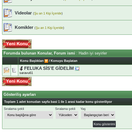
Videolar
(
Şu an 1 Kişi İçeride
)
Komikler
(
Şu an 1 Kişi İçeride
)
Forumda bulunan Konular, Forum ismi
: Hadin iyi seyirler
Konu Başlıkları
/
Konuyu Başlatan
FELUKA SİS'E GİDELİM
saravu61
Gösteriliş ayarları
Toplam 1 adet konudan sayfa basi 1 ile 1 arasi kadar konu gösteriliyor
Sıralama şekli
Sıralama şekli
Yaş