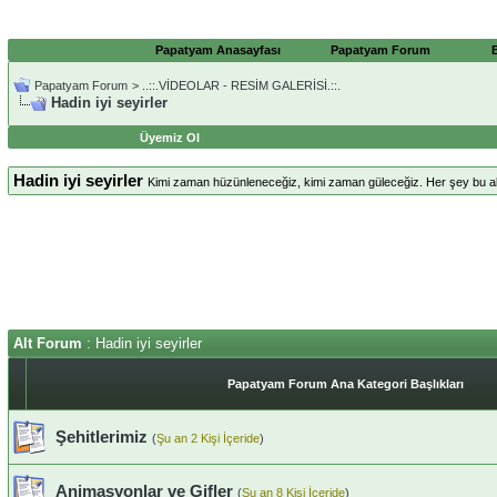
Papatyam Anasayfası
Papatyam Forum
Papatyam Forum
>
..::.VİDEOLAR - RESİM GALERİSİ.::.
Hadin iyi seyirler
Üyemiz Ol
Hadin iyi seyirler
Kimi zaman hüzünleneceğiz, kimi zaman güleceğiz. Her şey bu a
Alt Forum
: Hadin iyi seyirler
Papatyam Forum Ana Kategori Başlıkları
Şehitlerimiz
(
Şu an 2 Kişi İçeride
)
Animasyonlar ve Gifler
(
Şu an 8 Kişi İçeride
)