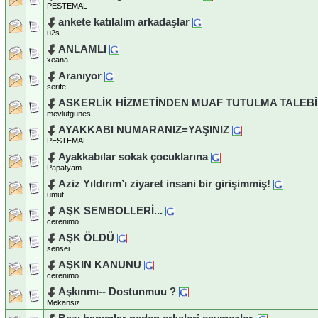
PESTEMAL
ankete katılalım arkadaşlar
u2s
ANLAMLI
xeana
Aranıyor
serife
ASKERLİK HİZMETİNDEN MUAF TUTULMA TALEBİ
mevlutgunes
AYAKKABI NUMARANIZ=YAŞINIZ
PESTEMAL
Ayakkabılar sokak çocuklarına
Papatyam
Aziz Yıldırım’ı ziyaret insani bir girişimmiş!
umut
AŞK SEMBOLLERİ...
cerenimo
AŞK ÖLDÜ
sensei
AŞKIN KANUNU
cerenimo
Aşkınmı-- Dostunmuu ?
Mekansiz