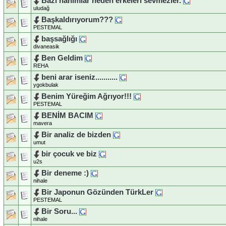
Bazı hanımlar neden erkeleri sevmezler.
uludağ
Başkaldırıyorum???
PESTEMAL
başsağlığı
divaneasik
Ben Geldim
REHA
beni arar iseniz...........
ygokbulak
Benim Yüreğim Ağrıyor!!!
PESTEMAL
BENİM BACIM
mavera
Bir analiz de bizden
umut
bir çocuk ve biz
u2s
Bir deneme :)
nihale
Bir Japonun Gözünden TürkLer
PESTEMAL
Bir Soru...
nihale