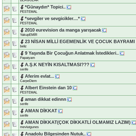
*Günaydın* Topici..
PESTEMAL
*sevgiler ve sevgicikler....*
PESTEMAL
2010 eurevision da manga yarışacak
YakupEMİR
23 NİSAN MİLLİ EGEMENLİK VE ÇOCUK BAYRAMI
beliz
9 Yaşında Bir Çocuğun Anlatmak İstedikleri..
Papatyam
A.Ş.K NEYİN KISALTMASI???
serife
Aferim evlat...
CarpeDiem
Albert Einstein dan 10
PESTEMAL
aman dikkat edinnn
serife
AMAN DİKKAT
serife
AMAN DİKKAT(ÇOK DİKKATLİ OLMAMIZ LAZIM)
mevlutgunes
Anadolu Bilgesinden Nutuk..