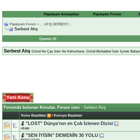
Papatyam Anasayfası
Papatyam Forum
Papatyam Forum
>
..::.ATIŞ SERBEST.::.
Serbest Atış
Üyemiz Ol
Serbest Atış
Gönül Ne Çay İster Ne Kahvehane, Gönül Muhabbet İster İçmek Bahane
Forumda bulunan Konular, Forum ismi
: Serbest Atış
Konu Başlıkları
/
Konuyu Başlatan
"LOST" Dünya'nın en Çok İzlenen Dizisi
nihale
"SEN İYİSİN" DEMENİN 30 YOLU
BERGÜZAR