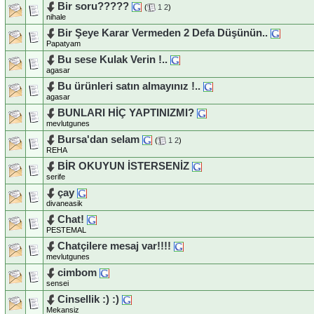
Bir soru?????
(
1
2
)
nihale
Bir Şeye Karar Vermeden 2 Defa Düşünün..
Papatyam
Bu sese Kulak Verin !..
agasar
Bu ürünleri satın almayınız !..
agasar
BUNLARI HİÇ YAPTINIZMI?
mevlutgunes
Bursa'dan selam
(
1
2
)
REHA
BİR OKUYUN İSTERSENİZ
serife
çay
divaneasik
Chat!
PESTEMAL
Chatçilere mesaj var!!!!
mevlutgunes
cimbom
sensei
Cinsellik :) :)
Mekansiz