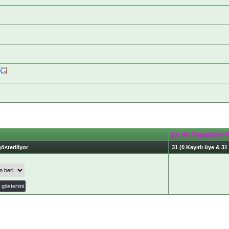
Şu An Papatyam 
österiliyor
31 (0 Kayıtlı üye & 31