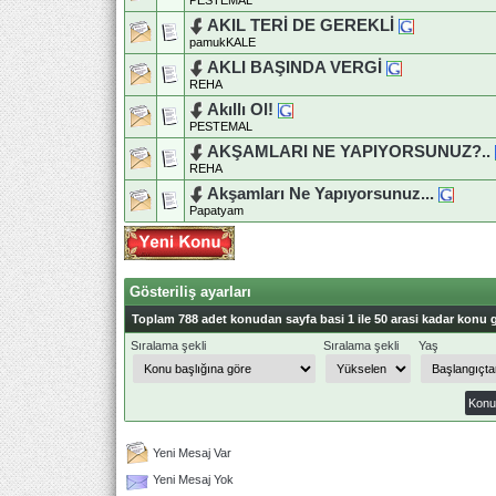
PESTEMAL
AKIL TERİ DE GEREKLİ
pamukKALE
AKLI BAŞINDA VERGİ
REHA
Akıllı Ol!
PESTEMAL
AKŞAMLARI NE YAPIYORSUNUZ?..
REHA
Akşamları Ne Yapıyorsunuz...
Papatyam
Gösteriliş ayarları
Toplam 788 adet konudan sayfa basi 1 ile 50 arasi kadar konu g
Sıralama şekli
Sıralama şekli
Yaş
Yeni Mesaj Var
Yeni Mesaj Yok