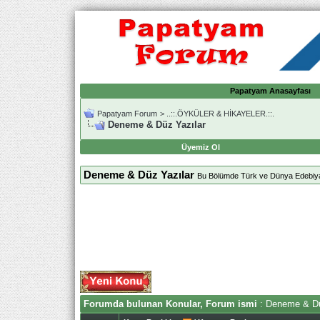
Papatyam Anasayfası
Papatyam Forum
>
..::.ÖYKÜLER & HİKAYELER.::.
Deneme & Düz Yazılar
Üyemiz Ol
Deneme & Düz Yazılar
Bu Bölümde Türk ve Dünya Edebiyatı
Forumda bulunan Konular, Forum ismi
: Deneme & Dü