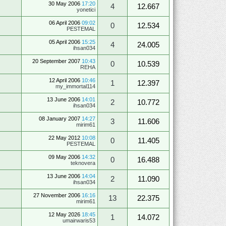
30 May 2006
17:20
4
12.667
yonetici
06 April 2006
09:02
0
12.534
PESTEMAL
05 April 2006
15:25
4
24.005
ihsan034
20 September 2007
10:43
0
10.539
REHA
12 April 2006
10:46
1
12.397
my_immortal114
13 June 2006
14:01
2
10.772
ihsan034
08 January 2007
14:27
3
11.606
mirim61
22 May 2012
10:08
0
11.405
PESTEMAL
09 May 2006
14:32
0
16.488
teknovera
13 June 2006
14:04
2
11.090
ihsan034
27 November 2006
16:16
13
22.375
mirim61
12 May 2026
18:45
1
14.072
umairwaris53