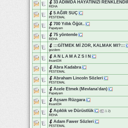
33 ADIMDA HAYATINIZI RENKLENDİ
REHA
5 AĞIR SUÇ
PESTEMAL
700 Yıllık Öğüt..
Papatyam
75 yöntemle
REHA
:::GİTMEK Mİ ZOR, KALMAK MI?:::
gozdem
A N L A M A Z S I N
ihsan034
Abra Kadabra
PESTEMAL
Abraham Lincoln Sözleri
PESTEMAL
Acele Etmek (Mevlana'dan)
Papatyam
Açsam Rüzgara
ihsan034
Açıklık ve Dürüstlük
(
1
2
)
REHA
Adam Fawer Sözleri
PESTEMAL