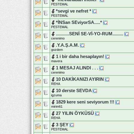
PESTEMAL
*sevgi ve nefret *
PESTEMAL
*İNSan SEviyorSA.....*
PESTEMAL
...........SENİ SE-Vİ-YO-RUM.........
cerenimo
.Y.A.Ş.A.M.
gozdem
1 i bir daha hesaplayın!
mavera
1 MESAJ ALINDI . . .
cerenimo
10 DAKİKANIZI AYIRIN
REHA
10 derste SEVDA
igzuma
1829 kere seni seviyorum !!!
mirim61
27 YILIN ÖYKÜSÜ
REHA
3 ŞEY
PESTEMAL