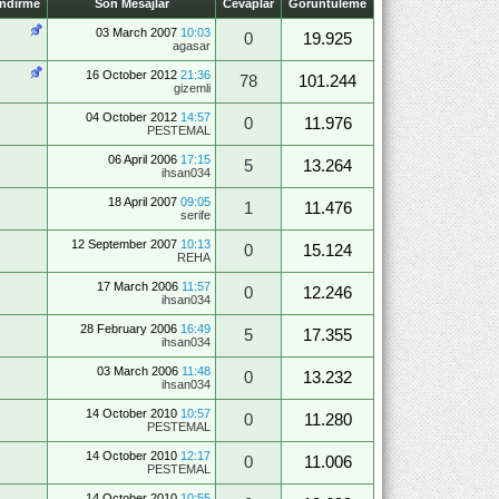
endirme
Son Mesajlar
Cevaplar
Görüntüleme
03 March 2007
10:03
0
19.925
agasar
16 October 2012
21:36
78
101.244
gizemli
04 October 2012
14:57
0
11.976
PESTEMAL
06 April 2006
17:15
5
13.264
ihsan034
18 April 2007
09:05
1
11.476
serife
12 September 2007
10:13
0
15.124
REHA
17 March 2006
11:57
0
12.246
ihsan034
28 February 2006
16:49
5
17.355
ihsan034
03 March 2006
11:48
0
13.232
ihsan034
14 October 2010
10:57
0
11.280
PESTEMAL
14 October 2010
12:17
0
11.006
PESTEMAL
14 October 2010
10:55