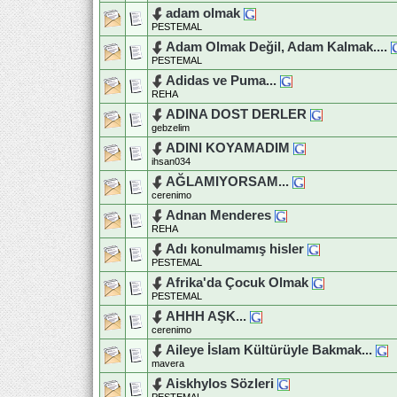
adam olmak
PESTEMAL
Adam Olmak Değil, Adam Kalmak....
PESTEMAL
Adidas ve Puma...
REHA
ADINA DOST DERLER
gebzelim
ADINI KOYAMADIM
ihsan034
AĞLAMIYORSAM...
cerenimo
Adnan Menderes
REHA
Adı konulmamış hisler
PESTEMAL
Afrika'da Çocuk Olmak
PESTEMAL
AHHH AŞK...
cerenimo
Aileye İslam Kültürüyle Bakmak...
mavera
Aiskhylos Sözleri