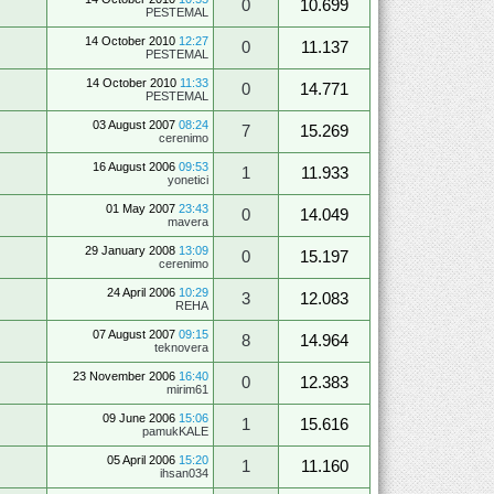
0
10.699
PESTEMAL
14 October 2010
12:27
0
11.137
PESTEMAL
14 October 2010
11:33
0
14.771
PESTEMAL
03 August 2007
08:24
7
15.269
cerenimo
16 August 2006
09:53
1
11.933
yonetici
01 May 2007
23:43
0
14.049
mavera
29 January 2008
13:09
0
15.197
cerenimo
24 April 2006
10:29
3
12.083
REHA
07 August 2007
09:15
8
14.964
teknovera
23 November 2006
16:40
0
12.383
mirim61
09 June 2006
15:06
1
15.616
pamukKALE
05 April 2006
15:20
1
11.160
ihsan034