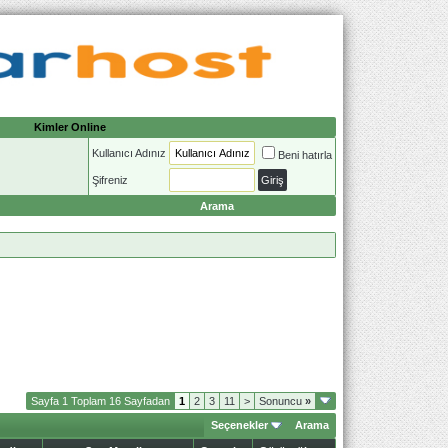
Kimler Online
Kullanıcı Adınız
Beni hatırla
Şifreniz
Arama
Sayfa 1 Toplam 16 Sayfadan
1
2
3
11
>
Sonuncu
»
Seçenekler
Arama