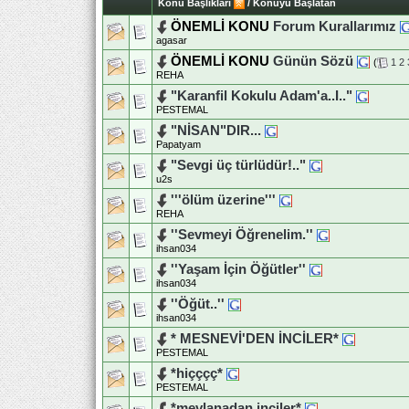
Konu Başlıkları
/
Konuyu Başlatan
ÖNEMLİ KONU
Forum Kurallarımız
agasar
ÖNEMLİ KONU
Günün Sözü
(
1
2
REHA
"Karanfil Kokulu Adam'a..I.."
PESTEMAL
"NİSAN"DIR...
Papatyam
"Sevgi üç türlüdür!.."
u2s
'''ölüm üzerine'''
REHA
''Sevmeyi Öğrenelim.''
ihsan034
''Yaşam İçin Öğütler''
ihsan034
''Öğüt..''
ihsan034
* MESNEVİ'DEN İNCİLER*
PESTEMAL
*hiçççç*
PESTEMAL
*mevlanadan inciler*