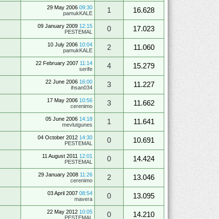
29 May 2006
09:30
1
16.628
pamukKALE
09 January 2009
12:15
0
17.023
PESTEMAL
10 July 2006
10:04
2
11.060
pamukKALE
22 February 2007
11:14
4
15.279
serife
22 June 2006
16:00
3
11.227
ihsan034
17 May 2006
10:56
3
11.662
cerenimo
05 June 2006
14:18
1
11.641
mevlutgunes
04 October 2012
14:30
0
10.691
PESTEMAL
11 August 2011
12:01
0
14.424
PESTEMAL
29 January 2008
11:26
2
13.046
cerenimo
03 April 2007
08:54
0
13.095
mavera
22 May 2012
10:05
0
14.210
PESTEMAL