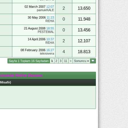
02 March 2007
12:07
2
13.650
pamukKALE
30 May 2006
11:23
0
11.948
REHA
21 August 2008
18:55
0
13.456
PESTEMAL
14 April 2006
10:37
2
12.107
REHA
08 February 2006
16:27
4
18.813
teknovera
Sayfa 1 Toplam 16 Sayfadan
1
2
3
11
>
Sonuncu
»
Forumda Online Durumu
 Misafir)