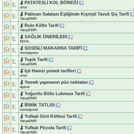
PATATESLİ KOL BÖREĞİ
umut
Patlıcan Salatası Eşliğinde Kişnişli Tavuk Şiş Tarifi
YakupEMİR
Rulo Köfte Tarifi
YakupEMİR
SAĞLIK ÖNERİLERİ
REHA
SOSİSLİ MAKARNA TARİFİ
mevlutgunes
Topik Tarifi
YakupEMİR
İçli Hamsi yemek tarifleri
umut
Yemek yapmanın püs noktaları
agasar
Yoğurtlu Bitlis Lokması Tarifi
YakupEMİR
İRMİK TATLISI
mevlutgunes
Yufkalı Girit Köftesi Tarifi
YakupEMİR
Yufkalı Pirzola Tarifi
YakupEMİR