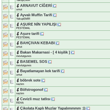
ARNAVUT CİĞERİ
umut
Ayvalı Muffin Tarifi
YakupEMİR
AŞURE NİN YAPILIŞI
PESTEMAL
Aşure tarifi
PESTEMAL
BAHÇIVAN KEBABI
umut
Bakan Makarnasi - [ 4 kişilik ]
mevlutgunes
BASEMEL SOS
mevlutgunes
Bayatlamayan kek tarifi
umut
böbrek sote
nazlım
Böfstrogonof
nazlım
Cevizli muz tatlısı
REHA
Çikolata Kaplı Muzlar Yapalımmmm :))