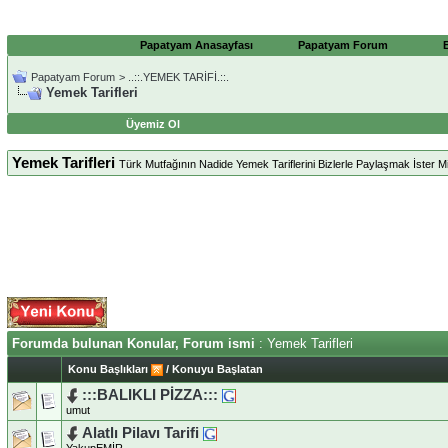
Papatyam Anasayfası
Papatyam Forum
Papatyam Forum
>
..::.YEMEK TARİFİ.::.
Yemek Tarifleri
Üyemiz Ol
Yemek Tarifleri
Türk Mutfağının Nadide Yemek Tariflerini Bizlerle Paylaşmak İster Mis
Forumda bulunan Konular, Forum ismi
: Yemek Tarifleri
Konu Başlıkları
/
Konuyu Başlatan
:::BALIKLI PİZZA:::
umut
Alatlı Pilavı Tarifi
YakupEMİR