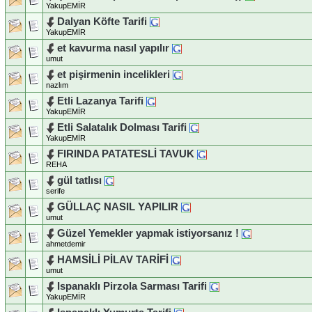
YakupEMİR
Dalyan Köfte Tarifi
YakupEMİR
et kavurma nasıl yapılır
umut
et pişirmenin incelikleri
nazlım
Etli Lazanya Tarifi
YakupEMİR
Etli Salatalık Dolması Tarifi
YakupEMİR
FIRINDA PATATESLİ TAVUK
REHA
gül tatlısı
serife
GÜLLAÇ NASIL YAPILIR
umut
Güzel Yemekler yapmak istiyorsanız !
ahmetdemir
HAMSİLİ PİLAV TARİFİ
umut
Ispanaklı Pirzola Sarması Tarifi
YakupEMİR