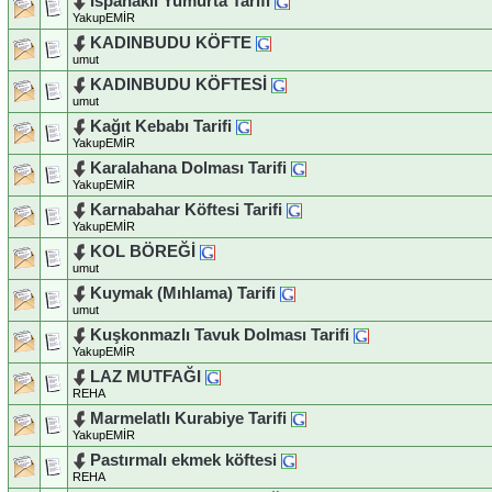
Ispanaklı Yumurta Tarifi
YakupEMİR
KADINBUDU KÖFTE
umut
KADINBUDU KÖFTESİ
umut
Kağıt Kebabı Tarifi
YakupEMİR
Karalahana Dolması Tarifi
YakupEMİR
Karnabahar Köftesi Tarifi
YakupEMİR
KOL BÖREĞİ
umut
Kuymak (Mıhlama) Tarifi
umut
Kuşkonmazlı Tavuk Dolması Tarifi
YakupEMİR
LAZ MUTFAĞI
REHA
Marmelatlı Kurabiye Tarifi
YakupEMİR
Pastırmalı ekmek köftesi
REHA