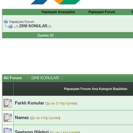
Papatyam Anasayfası
Papatyam Forum
Papatyam Forum
..::.DİNİ KONULAR.::.
Üyemiz Ol
Alt Forum
: ..::.DİNİ KONULAR.::.
Papatyam Forum Ana Kategori Başlıkları
Farklı Konular
(
Şu an 27 Kişi İçeride
)
Namaz
(
Şu an 4 Kişi İçeride
)
Şeytanın Hileleri
(
Şu an 1 Kişi İçeride
)