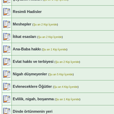
Resimli Hadisler
Meshepler
(
Şu an 2 Kişi İçeride
)
İtikat esasları
(
Şu an 2 Kişi İçeride
)
Ana-Baba hakkı
(
Şu an 1 Kişi İçeride
)
Evlat hakkı ve terbiyesi
(
Şu an 2 Kişi İçeride
)
Nigah düşmeyenler
(
Şu an 5 Kişi İçeride
)
Evleneceklere Öğütler
(
Şu an 4 Kişi İçeride
)
Evlilik, nigah, boşanma
(
Şu an 1 Kişi İçeride
)
Dinde örtünmenin yeri