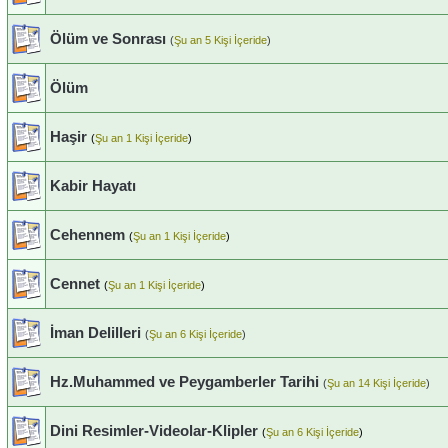
Ölüm ve Sonrası
(
Şu an 5 Kişi İçeride
)
Ölüm
Haşir
(
Şu an 1 Kişi İçeride
)
Kabir Hayatı
Cehennem
(
Şu an 1 Kişi İçeride
)
Cennet
(
Şu an 1 Kişi İçeride
)
İman Delilleri
(
Şu an 6 Kişi İçeride
)
Hz.Muhammed ve Peygamberler Tarihi
(
Şu an 14 Kişi İçeride
)
Dini Resimler-Videolar-Klipler
(
Şu an 6 Kişi İçeride
)