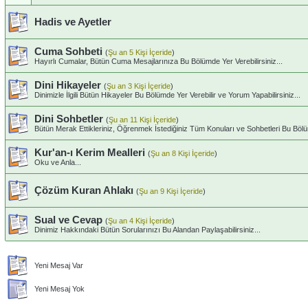
Hadis ve Ayetler
Cuma Sohbeti
(
Şu an 5 Kişi İçeride
)
Hayırlı Cumalar, Bütün Cuma Mesajlarınıza Bu Bölümde Yer Verebilirsiniz...
Dini Hikayeler
(
Şu an 3 Kişi İçeride
)
Dinimizle İlgili Bütün Hikayeler Bu Bölümde Yer Verebilir ve Yorum Yapabilirsiniz...
Dini Sohbetler
(
Şu an 11 Kişi İçeride
)
Bütün Merak Ettikleriniz, Öğrenmek İstediğiniz Tüm Konuları ve Sohbetleri Bu Bölümd
Kur'an-ı Kerim Mealleri
(
Şu an 8 Kişi İçeride
)
Oku ve Anla...
Çözüm Kuran Ahlakı
(
Şu an 9 Kişi İçeride
)
Sual ve Cevap
(
Şu an 4 Kişi İçeride
)
Dinimiz Hakkındaki Bütün Sorularınızı Bu Alandan Paylaşabilirsiniz...
Yeni Mesaj Var
Yeni Mesaj Yok