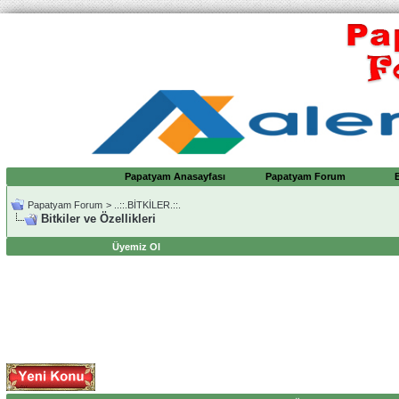
Papatyam Anasayfası
Papatyam Forum
Papatyam Forum
>
..::.BİTKİLER.::.
Bitkiler ve Özellikleri
Üyemiz Ol