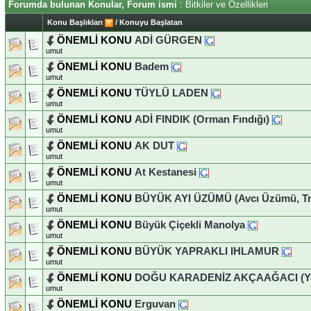
Forumda bulunan Konular, Forum ismi
: Bitkiler ve Özellikleri
Konu Başlıkları
/
Konuyu Başlatan
ÖNEMLİ KONU
ADİ GÜRGEN
umut
ÖNEMLİ KONU
Badem
umut
ÖNEMLİ KONU
TÜYLÜ LADEN
umut
ÖNEMLİ KONU
ADİ FINDIK (Orman Fındığı)
umut
ÖNEMLİ KONU
AK DUT
umut
ÖNEMLİ KONU
At Kestanesi
umut
ÖNEMLİ KONU
BÜYÜK AYI ÜZÜMÜ (Avcı Üzümü, Tr
umut
ÖNEMLİ KONU
Büyük Çiçekli Manolya
umut
ÖNEMLİ KONU
BÜYÜK YAPRAKLI IHLAMUR
umut
ÖNEMLİ KONU
DOĞU KARADENİZ AKÇAAĞACI (Yara
umut
ÖNEMLİ KONU
Erguvan