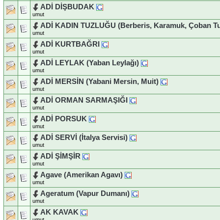
ADİ DİŞBUDAK
umut
ADİ KADIN TUZLUĞU (Berberis, Karamuk, Çoban Tu
umut
ADİ KURTBAĞRI
umut
ADİ LEYLAK (Yaban Leylağı)
umut
ADİ MERSİN (Yabani Mersin, Muit)
umut
ADİ ORMAN SARMAŞIĞI
umut
ADİ PORSUK
umut
ADİ SERVİ (İtalya Servisi)
umut
ADİ ŞİMŞİR
umut
Agave (Amerikan Agavı)
umut
Ageratum (Vapur Dumanı)
umut
AK KAVAK
umut