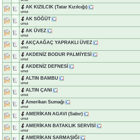
AK KIZILCIK (Tatar Kızılcığı)
umut
AK SÖĞÜT
umut
AK ÜVEZ
umut
AKÇAAĞAÇ YAPRAKLI ÜVEZ
umut
AKDENİZ BODUR PALMİYESİ
umut
AKDENİZ DEFNESİ
umut
ALTIN BAMBU
umut
ALTIN ÇANI
umut
Amerikan Sumağı
umut
AMERİKAN AGAVI (Sabır)
umut
AMERİKAN BATAKLIK SERVİSİ
umut
AMERİKAN SARMAŞIĞI