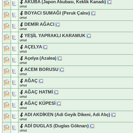
AKUBA (Japon Akubası, Keklik Kanadı)
umut
BOYACI SUMAĞI (Peruk Çalısı)
umut
DEMİR AĞACI
umut
YEŞİL YAPRAKLI KARAMUK
umut
AÇELYA
umut
Açelya (Azalea)
umut
ACEM BORUSU
umut
AĞAÇ
umut
AĞAÇ HATMİ
umut
AĞAÇ KÜPESİ
umut
ADI AKDİKEN (Adi Geyik Dikeni, Adi Alıç)
umut
ADİ DUGLAS (Duglas Göknarı)
umut