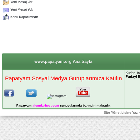
Yeni Mesaj Var
Yeni Mesaj Yok
Konu Kapatılmıştır
www.papatyam.org Ana Sayfa
Kur’an, ha
Fudayl B
Papatyam Sosyal Medya Guruplarımıza Katılın
Papatyam
alemdarhost
.com
sunucularında barındırılmaktadır.
Site Yöneticisine Yaz