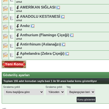
umut
AMERİKAN SIĞLASI
umut
ANADOLU KESTANESİ
umut
Andız
umut
Anthurium (Flamingo Çiçeği)
umut
Antirrhinum (Aslanağzı)
umut
Aphelandra (Zebra Çiçeği)
umut
Gösteriliş ayarları
Toplam 155 adet konudan sayfa basi 1 ile 50 arasi kadar konu gösteriliyor
Sıralama şekli
Sıralama şekli
Yaş