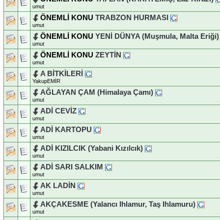
umut
ÖNEMLİ KONU
TRABZON HURMASI
umut
ÖNEMLİ KONU
YENİ DÜNYA (Muşmula, Malta Eriği)
umut
ÖNEMLİ KONU
ZEYTİN
umut
A BİTKİLERİ
YakupEMİR
AĞLAYAN ÇAM (Himalaya Çamı)
umut
ADİ CEVİZ
umut
ADİ KARTOPU
umut
ADİ KIZILCIK (Yabani Kızılcık)
umut
ADİ SARI SALKIM
umut
AK LADİN
umut
AKÇAKESME (Yalancı Ihlamur, Taş Ihlamuru)
umut