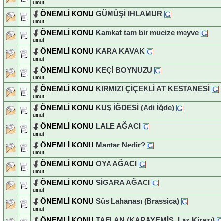
umut
ÖNEMLİ KONU
GÜMÜŞİ IHLAMUR
umut
ÖNEMLİ KONU
Kamkat tam bir mucize meyve
umut
ÖNEMLİ KONU
KARA KAVAK
umut
ÖNEMLİ KONU
KEÇİ BOYNUZU
umut
ÖNEMLİ KONU
KIRMIZI ÇİÇEKLİ AT KESTANESİ
umut
ÖNEMLİ KONU
KUŞ İĞDESİ (Adi İğde)
umut
ÖNEMLİ KONU
LALE AĞACI
umut
ÖNEMLİ KONU
Mantar Nedir?
umut
ÖNEMLİ KONU
OYA AĞACI
umut
ÖNEMLİ KONU
SİGARA AĞACI
umut
ÖNEMLİ KONU
Süs Lahanası (Brassica)
umut
ÖNEMLİ KONU
TAFLAN (KARAYEMİŞ, Laz Kirazı)