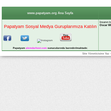
www.papatyam.org Ana Sayfa
İnsanın bı
Oscar Wi
Papatyam Sosyal Medya Guruplarımıza Katılın
Papatyam
alemdarhost
.com
sunucularında barındırılmaktadır.
Site Yöneticisine Yaz