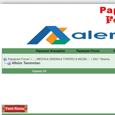
Papatyam Anasayfası
Papatyam Forum
Papatyam Forum
>
..::.MEDYA & SİNEMA & TİYATRO & MÜZİK.::.
>
Dizi * Sinema
Albüm Tanıtımları
Üyemiz Ol