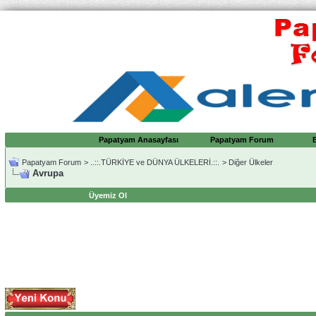
Papatyam Anasayfası
Papatyam Forum
Papatyam Forum
>
..::.TÜRKİYE ve DÜNYA ÜLKELERİ.::.
>
Diğer Ülkeler
Avrupa
Üyemiz Ol