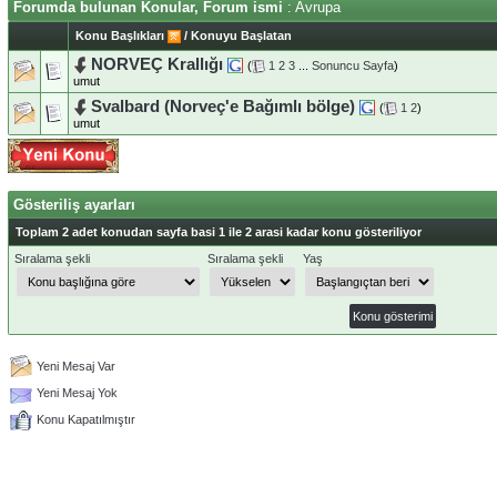
Forumda bulunan Konular, Forum ismi
: Avrupa
Konu Başlıkları
/
Konuyu Başlatan
NORVEÇ Krallığı
(
1
2
3
...
Sonuncu Sayfa
)
umut
Svalbard (Norveç'e Bağımlı bölge)
(
1
2
)
umut
Gösteriliş ayarları
Toplam 2 adet konudan sayfa basi 1 ile 2 arasi kadar konu gösteriliyor
Sıralama şekli
Sıralama şekli
Yaş
Yeni Mesaj Var
Yeni Mesaj Yok
Konu Kapatılmıştır