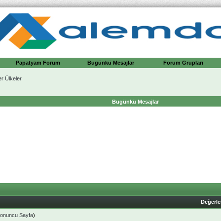
Papatyam Forum
Bugünkü Mesajlar
Forum Grupları
er Ülkeler
Bugünkü Mesajlar
Değerl
onuncu Sayfa
)