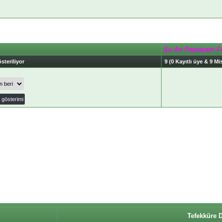
Şu An Papatyam F
steriliyor
9 (0 Kayıtlı üye & 9 Mis
Tefekküre 