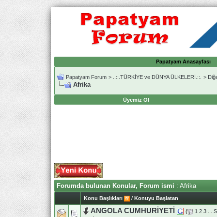
Papatyam Anasayfası
Papatyam Forum
>
..::.TÜRKİYE ve DÜNYA ÜLKELERİ.::.
>
Diğ
Afrika
Üyemiz Ol
Forumda bulunan Konular, Forum ismi
: Afrika
Konu Başlıkları
/
Konuyu Başlatan
ANGOLA CUMHURİYETİ
(
1
2
3
...
S