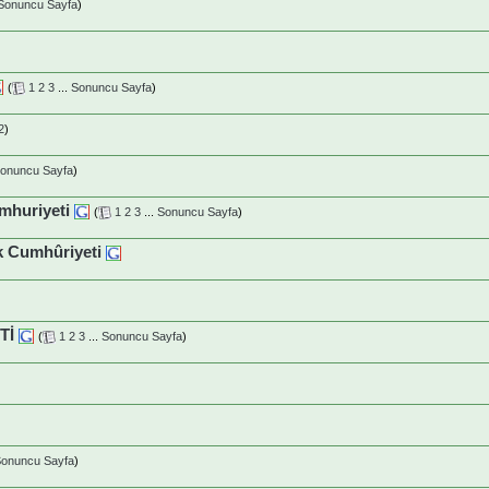
Sonuncu Sayfa
)
(
1
2
3
...
Sonuncu Sayfa
)
2
)
onuncu Sayfa
)
mhuriyeti
(
1
2
3
...
Sonuncu Sayfa
)
 Cumhûriyeti
Tİ
(
1
2
3
...
Sonuncu Sayfa
)
onuncu Sayfa
)