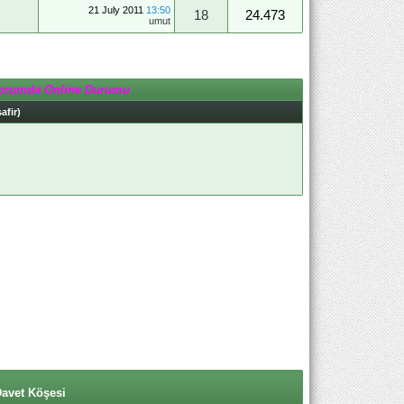
21 July 2011
13:50
18
24.473
umut
orumda Online Durumu
afir)
Davet Köşesi