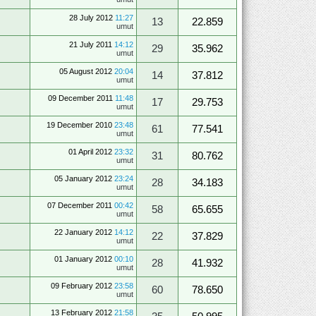
28 July 2012
11:27
13
22.859
umut
21 July 2011
14:12
29
35.962
umut
05 August 2012
20:04
14
37.812
umut
09 December 2011
11:48
17
29.753
umut
19 December 2010
23:48
61
77.541
umut
01 April 2012
23:32
31
80.762
umut
05 January 2012
23:24
28
34.183
umut
07 December 2011
00:42
58
65.655
umut
22 January 2012
14:12
22
37.829
umut
01 January 2012
00:10
28
41.932
umut
09 February 2012
23:58
60
78.650
umut
13 February 2012
21:58