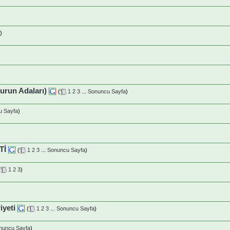
)
run Adaları)
(
1
2
3
...
Sonuncu Sayfa
)
u Sayfa
)
Tİ
(
1
2
3
...
Sonuncu Sayfa
)
(
1
2
3
)
iyeti
(
1
2
3
...
Sonuncu Sayfa
)
nuncu Sayfa
)