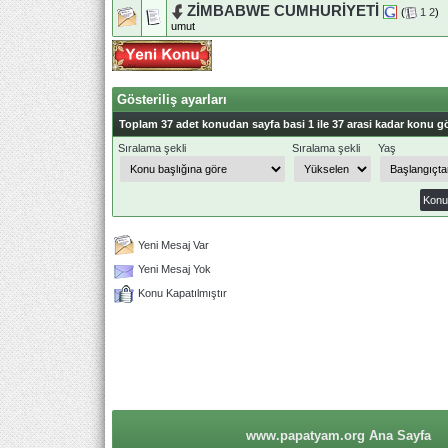
ZİMBABWE CUMHURİYETİ
(
1
2
)
umut
Gösteriliş ayarları
Toplam 37 adet konudan sayfa basi 1 ile 37 arasi kadar konu gö
Sıralama şekli
Sıralama şekli
Yaş
Yeni Mesaj Var
Yeni Mesaj Yok
Konu Kapatılmıştır
www.papatyam.org Ana Sayfa