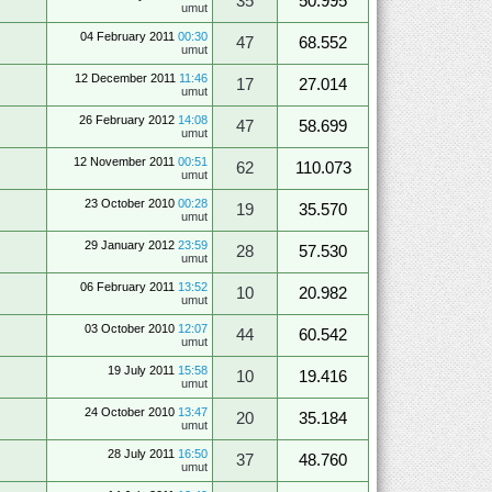
35
50.995
umut
04 February 2011
00:30
47
68.552
umut
12 December 2011
11:46
17
27.014
umut
26 February 2012
14:08
47
58.699
umut
12 November 2011
00:51
62
110.073
umut
23 October 2010
00:28
19
35.570
umut
29 January 2012
23:59
28
57.530
umut
06 February 2011
13:52
10
20.982
umut
03 October 2010
12:07
44
60.542
umut
19 July 2011
15:58
10
19.416
umut
24 October 2010
13:47
20
35.184
umut
28 July 2011
16:50
37
48.760
umut