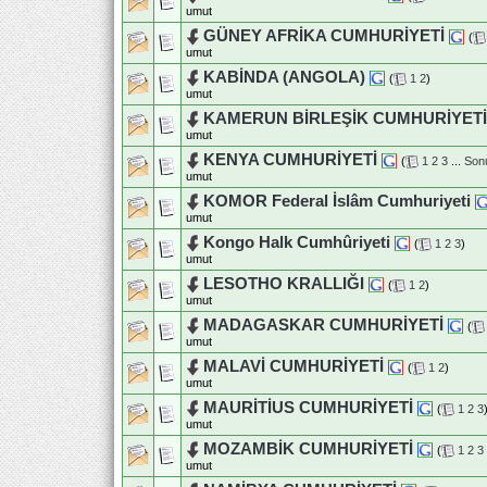
umut
GÜNEY AFRİKA CUMHURİYETİ
(
umut
KABİNDA (ANGOLA)
(
1
2
)
umut
KAMERUN BİRLEŞİK CUMHURİYETİ
umut
KENYA CUMHURİYETİ
(
1
2
3
...
Son
umut
KOMOR Federal İslâm Cumhuriyeti
umut
Kongo Halk Cumhûriyeti
(
1
2
3
)
umut
LESOTHO KRALLIĞI
(
1
2
)
umut
MADAGASKAR CUMHURİYETİ
(
umut
MALAVİ CUMHURİYETİ
(
1
2
)
umut
MAURİTİUS CUMHURİYETİ
(
1
2
3
umut
MOZAMBİK CUMHURİYETİ
(
1
2
3
umut