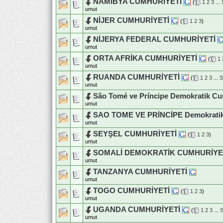
NAMİBYA CUMHURİYETİ
(
1
2
3
...
umut
NİJER CUMHURİYETİ
(
1
2
3
)
umut
NİJERYA FEDERAL CUMHURİYETİ
umut
ORTA AFRİKA CUMHURİYETİ
(
1
umut
RUANDA CUMHURİYETİ
(
1
2
3
...
S
umut
São Tomé ve Príncipe Demokratik Cu
umut
SAO TOME VE PRİNCİPE Demokratik
umut
SEYŞEL CUMHURİYETİ
(
1
2
3
)
umut
SOMALİ DEMOKRATİK CUMHURİYE
umut
TANZANYA CUMHURİYETİ
umut
TOGO CUMHURİYETİ
(
1
2
3
)
umut
UGANDA CUMHURİYETİ
(
1
2
3
...
S
umut