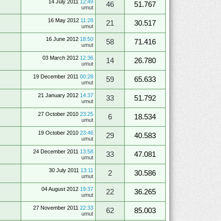
14 July 2011
12:49
46
51.767
umut
16 May 2012
11:28
21
30.517
umut
16 June 2012
18:50
58
71.416
umut
03 March 2012
12:36
14
26.780
umut
19 December 2011
00:28
59
65.633
umut
21 January 2012
14:37
33
51.792
umut
27 October 2010
23:25
6
18.534
umut
19 October 2010
23:46
29
40.583
umut
24 December 2011
13:58
33
47.081
umut
30 July 2011
13:11
2
30.586
umut
04 August 2012
19:37
22
36.265
umut
27 November 2011
22:33
62
85.003
umut