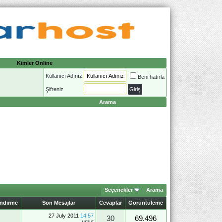
Kimler Online
Kullanıcı Adınız
Beni hatırla
Şifreniz
Arama
Seçenekler
Arama
endirme
Son Mesajlar
Cevaplar
Görüntüleme
27 July 2011
14:57
30
69.496
umut