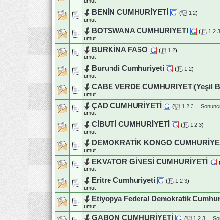
umut
BENİN CUMHURİYETİ
(
1
2
)
umut
BOTSWANA CUMHURİYETİ
(
1
2
3
umut
BURKİNA FASO
(
1
2
)
umut
Burundi Cumhuriyeti
(
1
2
)
umut
CABE VERDE CUMHURİYETİ(Yeşil Bu
umut
ÇAD CUMHURİYETİ
(
1
2
3
...
Sonunc
umut
CİBUTİ CUMHURİYETİ
(
1
2
3
)
umut
DEMOKRATİK KONGO CUMHURİYE
umut
EKVATOR GİNESİ CUMHURİYETİ
umut
Eritre Cumhuriyeti
(
1
2
3
)
umut
Etiyopya Federal Demokratik Cumhur
umut
GABON CUMHURİYETİ
(
1
2
3
...
So