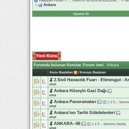
Papatyam Forum
>
..::.TÜRKİYE ve DÜNYA ÜLKELERİ.::.
>
Tür
Ankara
Üyemiz Ol
Forumda bulunan Konular, Forum ismi
: Ankara
Konu Başlıkları
/
Konuyu Başlatan
2.Sivil Havacılık Fuarı - Etimesgut - 
umut
Ankara Hüseyin Gazi Dağı
umut
Ankara Panoramaları
(
1
2
3
...
Sonun
umut
Ankara'nın Tarihi Gökdelenleri
umut
ANKARA--06
(
1
2
3
...
Sonuncu Sayfa
)
umut