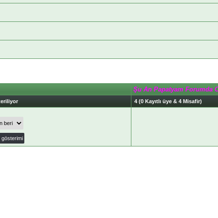
Şu An Papatyam Forumda 
eriliyor
4 (0 Kayıtlı üye & 4 Misafir)