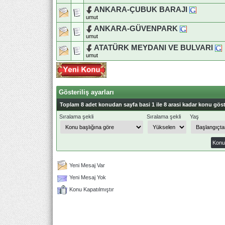
ANKARA-ÇUBUK BARAJI
umut
ANKARA-GÜVENPARK
umut
ATATÜRK MEYDANI VE BULVARI
umut
Gösteriliş ayarları
Toplam 8 adet konudan sayfa basi 1 ile 8 arasi kadar konu göst
Sıralama şekli
Sıralama şekli
Yaş
Yeni Mesaj Var
Yeni Mesaj Yok
Konu Kapatılmıştır