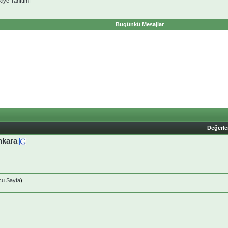
kiye Tanıtımı
Bugünkü Mesajlar
Değerl
Ankara
cu Sayfa
)