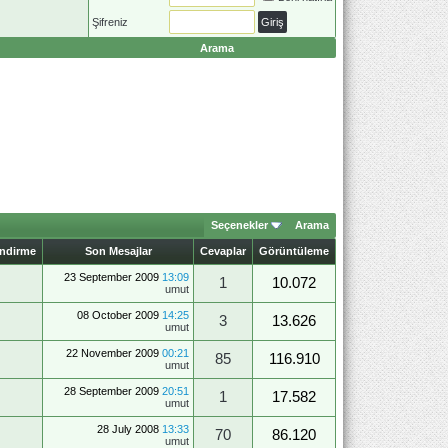
Şifreniz
Arama
Seçenekler
Arama
endirme
Son Mesajlar
Cevaplar
Görüntüleme
23 September 2009
13:09
1
10.072
umut
08 October 2009
14:25
3
13.626
umut
22 November 2009
00:21
85
116.910
umut
28 September 2009
20:51
1
17.582
umut
28 July 2008
13:33
70
86.120
umut