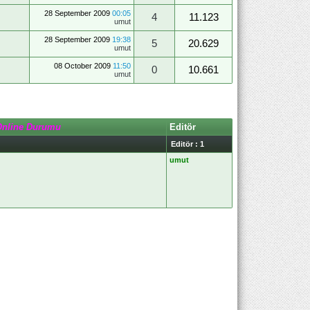
28 September 2009
00:05
4
11.123
umut
28 September 2009
19:38
5
20.629
umut
08 October 2009
11:50
0
10.661
umut
Online Durumu
Editör
Editör : 1
umut