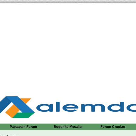
Papatyam Forum
Bugünkü Mesajlar
Forum Grupları