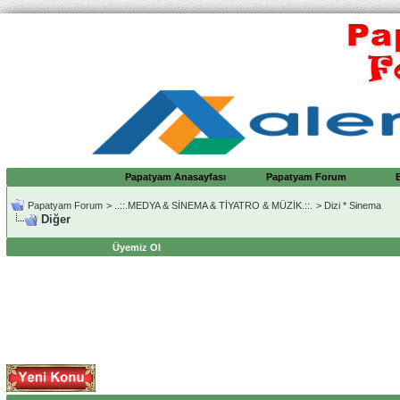
Papatyam Anasayfası
Papatyam Forum
Papatyam Forum
>
..::.MEDYA & SİNEMA & TİYATRO & MÜZİK.::.
>
Dizi * Sinema
Diğer
Üyemiz Ol