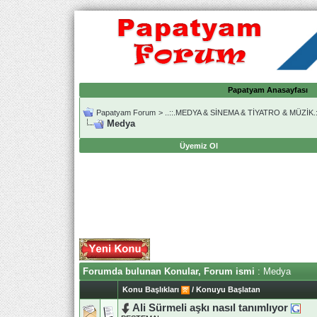
Papatyam Anasayfası
Papatyam Forum
>
..::.MEDYA & SİNEMA & TİYATRO & MÜZİK.:
Medya
Üyemiz Ol
Forumda bulunan Konular, Forum ismi
: Medya
Konu Başlıkları
/
Konuyu Başlatan
Ali Sürmeli aşkı nasıl tanımlıyor