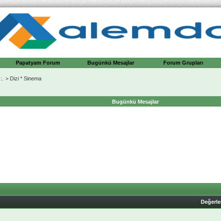
Papatyam Forum
Bugünkü Mesajlar
Forum Grupları
:.
>
Dizi * Sinema
Bugünkü Mesajlar
Değerl