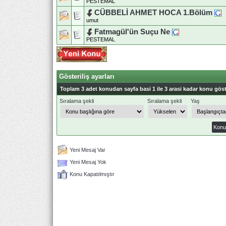
PESTEMAL
CÜBBELİ AHMET HOCA 1.Bölüm
umut
Fatmagül'ün Suçu Ne
PESTEMAL
Gösteriliş ayarları
Toplam 3 adet konudan sayfa basi 1 ile 3 arasi kadar konu göst
Sıralama şekli
Sıralama şekli
Yaş
Yeni Mesaj Var
Yeni Mesaj Yok
Konu Kapatılmıştır