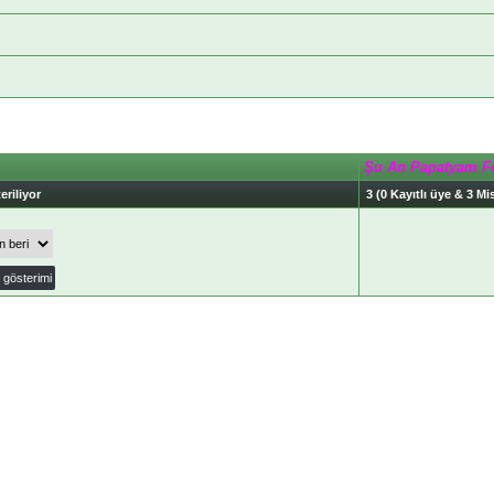
Şu An Papatyam F
eriliyor
3 (0 Kayıtlı üye & 3 Mis