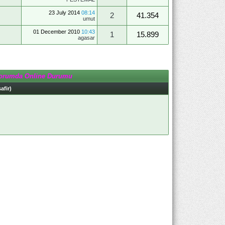
23 July 2014
08:14
2
41.354
umut
01 December 2010
10:43
1
15.899
agasar
orumda Online Durumu
afir)