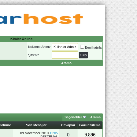
Kimler Online
Kullanıcı Adınız
Beni hatırla
Şifreniz
Arama
Seçenekler
Arama
endirme
Son Mesajlar
Cevaplar
Görüntüleme
09 November 2010
12:05
0
9.896
PESTEMAL