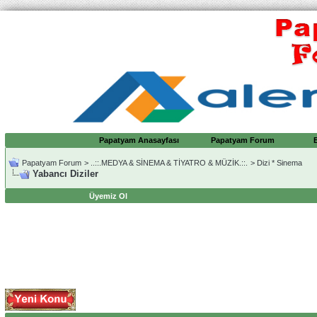
Papatyam Anasayfası
Papatyam Forum
Papatyam Forum
>
..::.MEDYA & SİNEMA & TİYATRO & MÜZİK.::.
>
Dizi * Sinema
Yabancı Diziler
Üyemiz Ol