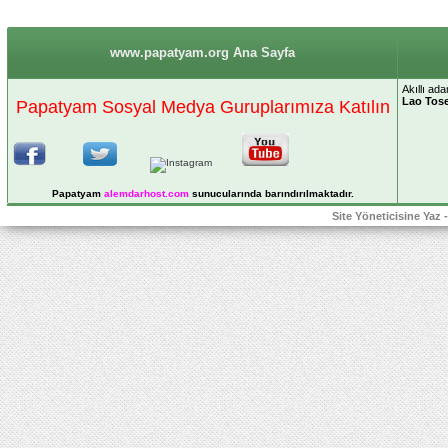
www.papatyam.org Ana Sayfa
Akıllı a
Lao Tos
Papatyam Sosyal Medya Guruplarımıza Katılın
Papatyam
alemdarhost
.com
sunucularında barındırılmaktadır.
Site Yöneticisine Yaz