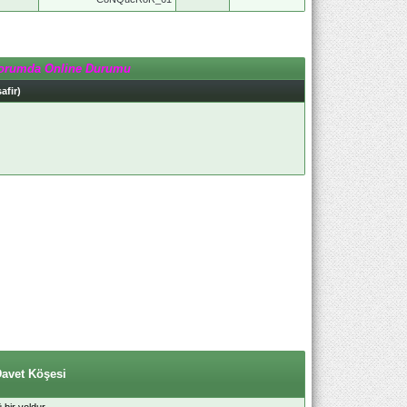
orumda Online Durumu
afir)
Davet Köşesi
bir yoldur.