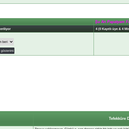
Şu An Papatyam F
eriliyor
4 (0 Kayıtlı üye & 4 Mis
Tefekküre 
Zinaya yaklaşmayın. Çünkü o, son derece çirkin bir iştir ve çok kötü 