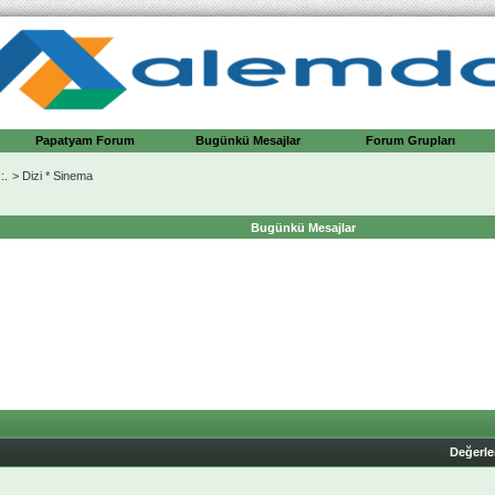
Papatyam Forum
Bugünkü Mesajlar
Forum Grupları
:.
>
Dizi * Sinema
Bugünkü Mesajlar
Değerl