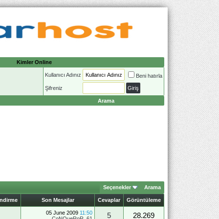
Kimler Online
Kullanıcı Adınız
Beni hatırla
Şifreniz
Arama
Seçenekler
Arama
endirme
Son Mesajlar
Cevaplar
Görüntüleme
05 June 2009
11:50
5
28.269
CoNQueRoR_61