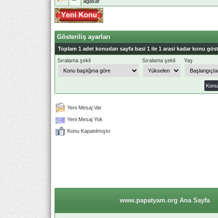
agasar
Gösteriliş ayarları
Toplam 1 adet konudan sayfa basi 1 ile 1 arasi kadar konu göst
Sıralama şekli
Sıralama şekli
Yaş
Yeni Mesaj Var
Yeni Mesaj Yok
Konu Kapatılmıştır
www.papatyam.org Ana Sayfa