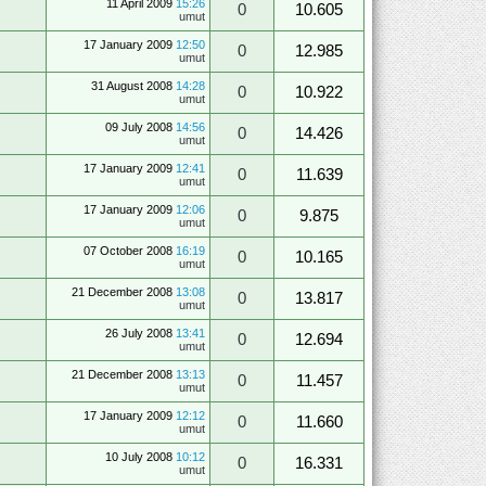
11 April 2009
15:26
0
10.605
umut
17 January 2009
12:50
0
12.985
umut
31 August 2008
14:28
0
10.922
umut
09 July 2008
14:56
0
14.426
umut
17 January 2009
12:41
0
11.639
umut
17 January 2009
12:06
0
9.875
umut
07 October 2008
16:19
0
10.165
umut
21 December 2008
13:08
0
13.817
umut
26 July 2008
13:41
0
12.694
umut
21 December 2008
13:13
0
11.457
umut
17 January 2009
12:12
0
11.660
umut
10 July 2008
10:12
0
16.331
umut