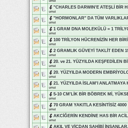
umut
"CHARLES DARWIN'E ATEŞLİ BİR 
umut
"HORMONLAR" DA TÜM VARLIKLAR
umut
1 GRAM DNA MOLEKÜLÜ = 1 TRİLY
umut
100 TRİLYON HÜCRENİZİN HER Bİ
umut
2 GRAMLIK GÜVEYİ TAKLİT EDEN 
umut
20. ve 21. YÜZYILDA KEŞFEDİLEN
umut
20. YÜZYILDA MODERN EMBRİYOLO
umut
21. YÜZYILDA İSLAM'I ANLATMAYA
umut
5-10 CM'LİK BİR BÖBREK Mİ, YÜK
umut
70 GRAM YAKITLA KESİNTİSİZ 4000
umut
AKCİĞERİN KENDİNE HAS BİR ACİ
umut
AKIL VE VİCDAN SAHİBİ İNSANLA