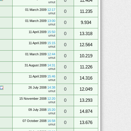
0
11.404
umut
01 March 2009
12:17
0
11.235
umut
01 March 2009
13:00
0
9.934
umut
11 April 2009
15:50
0
13.318
umut
11 April 2009
15:15
0
12.564
umut
01 March 2009
12:44
0
10.219
umut
31 August 2008
14:31
0
11.226
umut
11 April 2009
15:46
0
14.316
umut
26 July 2008
14:38
0
12.049
umut
15 November 2008
12:20
0
13.293
umut
09 July 2008
15:20
0
14.874
umut
07 October 2008
16:58
0
13.676
umut