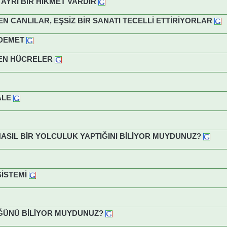
 AYRI BİR HİKMET VARDIR
N CANLILAR, EŞSİZ BİR SANATI TECELLİ ETTİRİYORLAR
 DEMET
DEN HÜCRELER
ALE
NASIL BİR YOLCULUK YAPTIĞINI BİLİYOR MUYDUNUZ?
İSTEMİ
ÜĞÜNÜ BİLİYOR MUYDUNUZ?