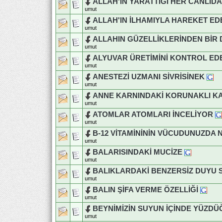
ALLAH'IN YARATTIĞI HER CANLIDA
umut
ALLAH'IN İLHAMIYLA HAREKET EDE
umut
ALLAHIN GÜZELLİKLERİNDEN BİR
umut
ALYUVAR ÜRETİMİNİ KONTROL E
umut
ANESTEZİ UZMANI SİVRİSİNEK
umut
ANNE KARNINDAKİ KORUNAKLI K
umut
ATOMLAR ATOMLARI İNCELİYOR
umut
B-12 VİTAMİNİNİN VÜCUDUNUZDA 
umut
BALARISINDAKİ MUCİZE
umut
BALIKLARDAKİ BENZERSİZ DUYU S
umut
BALIN ŞİFA VERME ÖZELLİĞİ
umut
BEYNİMİZİN SUYUN İÇİNDE YÜZD
umut