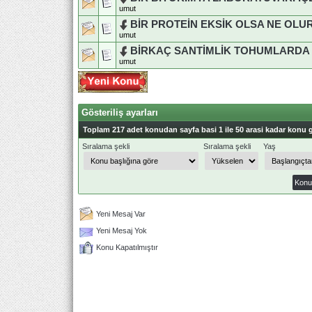
umut
BİR PROTEİN EKSİK OLSA NE OLU
umut
BİRKAÇ SANTİMLİK TOHUMLARDA 
umut
Gösteriliş ayarları
Toplam 217 adet konudan sayfa basi 1 ile 50 arasi kadar konu g
Sıralama şekli
Sıralama şekli
Yaş
Yeni Mesaj Var
Yeni Mesaj Yok
Konu Kapatılmıştır