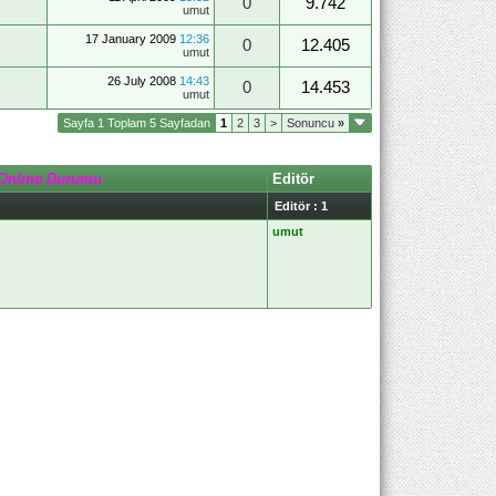
0
9.742
umut
17 January 2009
12:36
0
12.405
umut
26 July 2008
14:43
0
14.453
umut
Sayfa 1 Toplam 5 Sayfadan
1
2
3
>
Sonuncu
»
Online Durumu
Editör
Editör : 1
umut