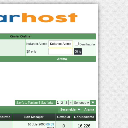
Kimler Online
Kullanıcı Adınız
Beni hatırla
Şifreniz
Arama
Sayfa 1 Toplam 5 Sayfadan
1
2
3
>
Sonuncu
»
Seçenekler
Arama
endirme
Son Mesajlar
Cevaplar
Görüntüleme
10 July 2008
09:39
0
16.226
umut