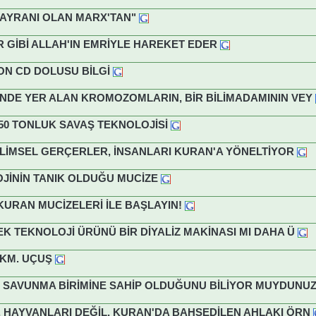
HAYRANI OLAN MARX'TAN"
 GİBİ ALLAH'IN EMRİYLE HAREKET EDER
ON CD DOLUSU BİLGİ
RİNDE YER ALAN KROMOZOMLARIN, BİR BİLİMADAMININ VEY
150 TONLUK SAVAŞ TEKNOLOJİSİ
 BİLİMSEL GERÇERLER, İNSANLARI KURAN'A YÖNELTİYOR
JİNİN TANIK OLDUĞU MUCİZE
 KURAN MUCİZELERİ İLE BAŞLAYIN!
SEK TEKNOLOJİ ÜRÜNÜ BİR DİYALİZ MAKİNASI MI DAHA Ü
 KM. UÇUŞ
L SAVUNMA BİRİMİNE SAHİP OLDUĞUNU BİLİYOR MUYDUNU
R, HAYVANLARI DEĞİL, KURAN'DA BAHSEDİLEN AHLAKI ÖRN