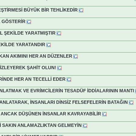
EŞTİRMESİ BÜYÜK BİR TEHLİKEDİR
L GÖSTERİR
L ŞEKİLDE YARATMIŞTIR
KİLDE YARATANDIR
KAN AKIMINI HER AN DÜZENLER
 İZLEYEREK ŞAHİT OLUN!
RİNDE HER AN TECELLİ EDER
ANLATMAK VE EVRİMCİLERİN TESADÜF İDDİALARININ MANTI
İ ANLATARAK, İNSANLARI DİNSİZ FELSEFELERİN BATAĞIN
MI ANCAK DÜŞÜNEN İNSANLAR KAVRAYABİLİR
Nİ SAKIN ANLAMAZLIKTAN GELMEYİN