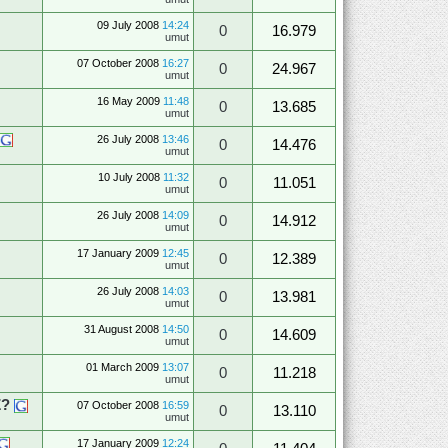
09 July 2008
14:24
0
16.979
umut
07 October 2008
16:27
0
24.967
umut
16 May 2009
11:48
0
13.685
umut
26 July 2008
13:46
0
14.476
umut
10 July 2008
11:32
0
11.051
umut
26 July 2008
14:09
0
14.912
umut
17 January 2009
12:45
0
12.389
umut
26 July 2008
14:03
0
13.981
umut
31 August 2008
14:50
0
14.609
umut
01 March 2009
13:07
0
11.218
umut
Z?
07 October 2008
16:59
0
13.110
umut
17 January 2009
12:24