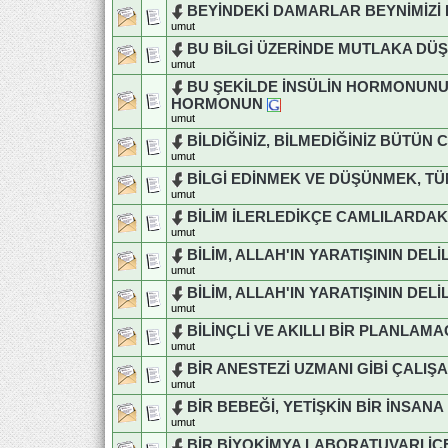
BEYİNDEKİ DAMARLAR BEYNİMİZİ 
umut
BU BİLGİ ÜZERİNDE MUTLAKA DÜ
umut
BU ŞEKİLDE İNSÜLİN HORMONUNU
HORMONUN
umut
BİLDİĞİNİZ, BİLMEDİĞİNİZ BÜTÜN
umut
BİLGİ EDİNMEK VE DÜŞÜNMEK, TÜ
umut
BİLİM İLERLEDİKÇE CAMLILARDAK
umut
BİLİM, ALLAH'IN YARATIŞININ DE
umut
BİLİM, ALLAH'IN YARATIŞININ DE
umut
BİLİNÇLİ VE AKILLI BİR PLANLAMA
umut
BİR ANESTEZİ UZMANI GİBİ ÇALIŞ
umut
BİR BEBEĞİ, YETİŞKİN BİR İNS
umut
BİR BİYOKİMYA LABORATUVARI İ