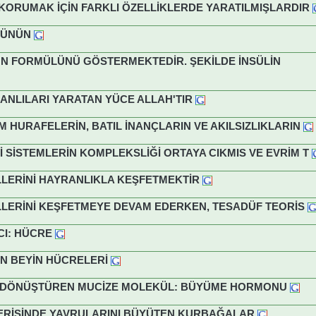
KORUMAK İÇİN FARKLI ÖZELLİKLERDE YARATILMIŞLARDIR
ŞÜNÜN
N FORMÜLÜNÜ GÖSTERMEKTEDİR. ŞEKİLDE İNSÜLİN
 CANLILARI YARATAN YÜCE ALLAH'TIR
M HURAFELERİN, BATIL İNANÇLARIN VE AKILSIZLIKLARIN
İ SİSTEMLERİN KOMPLEKSLİĞİ ORTAYA CIKMIS VE EVRİM T
LİLLERİNİ HAYRANLIKLA KEŞFETMEKTİR
LİLLERİNİ KEŞFETMEYE DEVAM EDERKEN, TESADÜF TEORİS
CI: HÜCRE
AN BEYİN HÜCRELERİ
ANA DÖNÜŞTÜREN MUCİZE MOLEKÜL: BÜYÜME HORMONU
ÇERİSİNDE YAVRULARINI BÜYÜTEN KURBAĞALAR