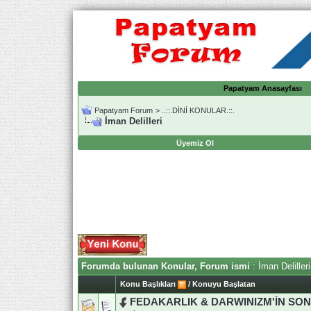
Papatyam Anasayfası
Papatyam Forum
>
..::.DİNİ KONULAR.::.
İman Delilleri
Üyemiz Ol
Forumda bulunan Konular, Forum ismi
: İman Delilleri
Konu Başlıkları
/
Konuyu Başlatan
FEDAKARLIK & DARWINIZM'İN SO