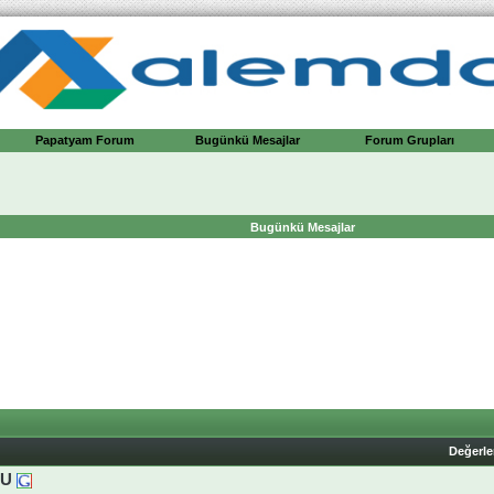
Papatyam Forum
Bugünkü Mesajlar
Forum Grupları
Bugünkü Mesajlar
Değerl
NU