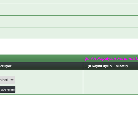
Şu An Papatyam Forumda 
eriliyor
1 (0 Kayıtlı üye & 1 Misafir)