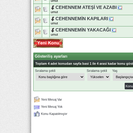
umut
CEHENNEM ATEŞİ VE AZABI
umut
CEHENNEMİN KAPILARI
umut
CEHENNEMİN YAKACAĞI
umut
Gösteriliş ayarları
Toplam 4 adet konudan sayfa basi 1 ile 4 arasi kadar konu göst
Sıralama şekli
Sıralama şekli
Yaş
Yeni Mesaj Var
Yeni Mesaj Yok
Konu Kapatılmıştır