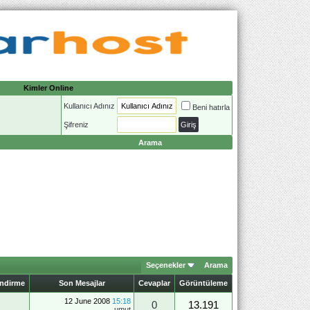
Kimler Online
Kullanıcı Adınız
Beni hatırla
Şifreniz
Arama
Seçenekler
Arama
endirme
Son Mesajlar
Cevaplar
Görüntüleme
12 June 2008
15:18
0
13.191
umut