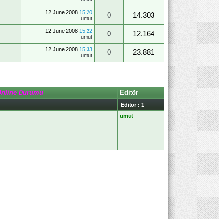
12 June 2008
15:20
0
14.303
umut
12 June 2008
15:22
0
12.164
umut
12 June 2008
15:33
0
23.881
umut
Online Durumu
Editör
Editör : 1
umut