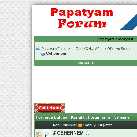
Papatyam Anasayfası
Papatyam Forum
>
..::.DİNİ KONULAR.::.
>
Ölüm ve Sonrası
Cehennem
Üyemiz Ol
Forumda bulunan Konular, Forum ismi
: Cehennem
Konu Başlıkları
/
Konuyu Başlatan
CEHENNEM