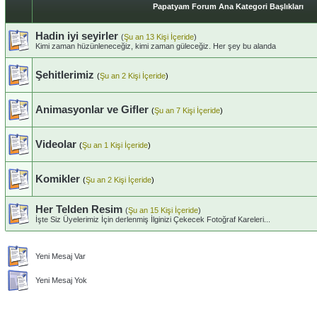
Papatyam Forum Ana Kategori Başlıkları
Hadin iyi seyirler
(
Şu an 13 Kişi İçeride
)
Kimi zaman hüzünleneceğiz, kimi zaman güleceğiz. Her şey bu alanda
Şehitlerimiz
(
Şu an 2 Kişi İçeride
)
Animasyonlar ve Gifler
(
Şu an 7 Kişi İçeride
)
Videolar
(
Şu an 1 Kişi İçeride
)
Komikler
(
Şu an 2 Kişi İçeride
)
Her Telden Resim
(
Şu an 15 Kişi İçeride
)
İşte Siz Üyelerimiz İçin derlenmiş İlginizi Çekecek Fotoğraf Kareleri...
Yeni Mesaj Var
Yeni Mesaj Yok