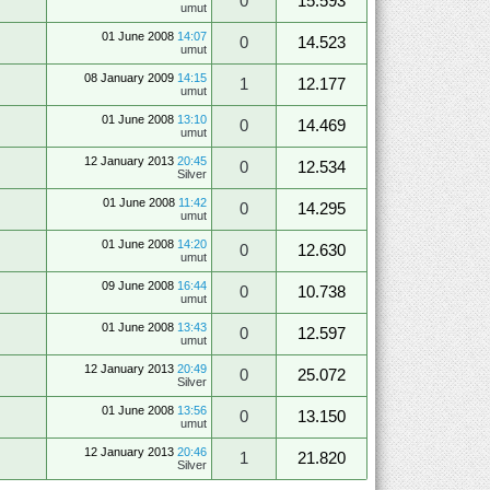
0
15.593
umut
01 June 2008
14:07
0
14.523
umut
08 January 2009
14:15
1
12.177
umut
01 June 2008
13:10
0
14.469
umut
12 January 2013
20:45
0
12.534
Silver
01 June 2008
11:42
0
14.295
umut
01 June 2008
14:20
0
12.630
umut
09 June 2008
16:44
0
10.738
umut
01 June 2008
13:43
0
12.597
umut
12 January 2013
20:49
0
25.072
Silver
01 June 2008
13:56
0
13.150
umut
12 January 2013
20:46
1
21.820
Silver