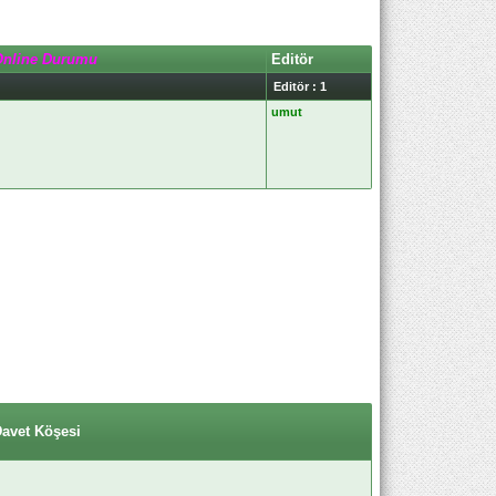
Online Durumu
Editör
Editör : 1
umut
Davet Köşesi