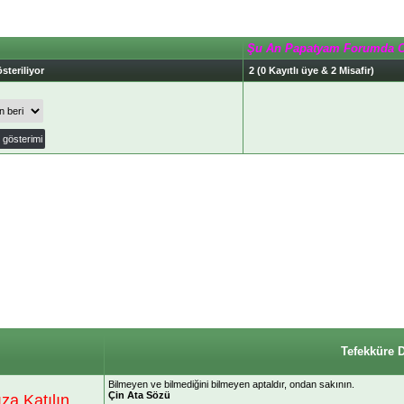
Şu An Papatyam Forumda 
steriliyor
2 (0 Kayıtlı üye & 2 Misafir)
Tefekküre 
Bilmeyen ve bilmediğini bilmeyen aptaldır, ondan sakının.
Çin Ata Sözü
a Katılın