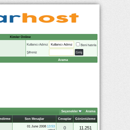
Kimler Online
Kullanıcı Adınız
Beni hatırla
Şifreniz
Arama
Seçenekler
Arama
endirme
Son Mesajlar
Cevaplar
Görüntüleme
01 June 2008
13:53
0
11.251
umut