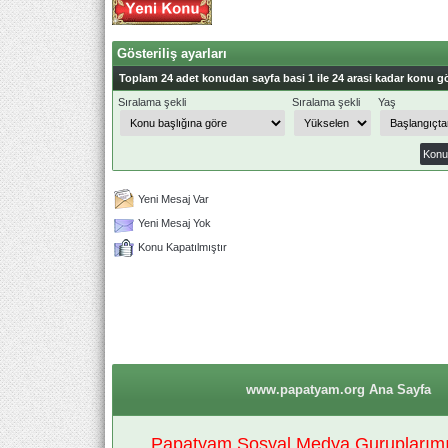
Gösteriliş ayarları
Toplam 24 adet konudan sayfa basi 1 ile 24 arasi kadar konu gö
Sıralama şekli
Sıralama şekli
Yaş
Yeni Mesaj Var
Yeni Mesaj Yok
Konu Kapatılmıştır
www.papatyam.org Ana Sayfa
Papatyam Sosyal Medya Guruplarımız