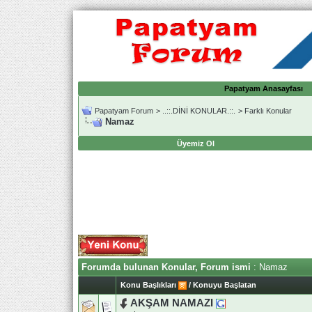
Papatyam Anasayfası
Papatyam Forum
>
..::.DİNİ KONULAR.::.
>
Farklı Konular
Namaz
Üyemiz Ol
Forumda bulunan Konular, Forum ismi
: Namaz
Konu Başlıkları
/
Konuyu Başlatan
AKŞAM NAMAZI