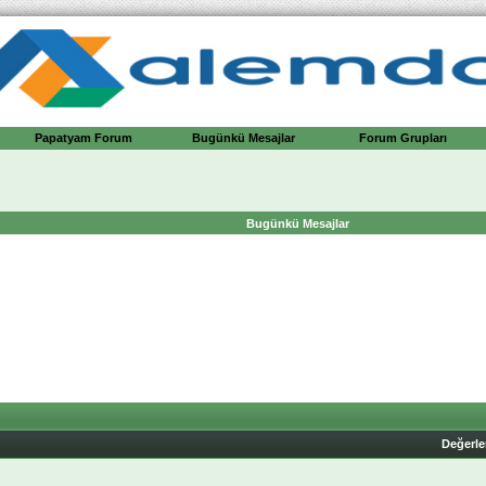
Papatyam Forum
Bugünkü Mesajlar
Forum Grupları
Bugünkü Mesajlar
Değerl