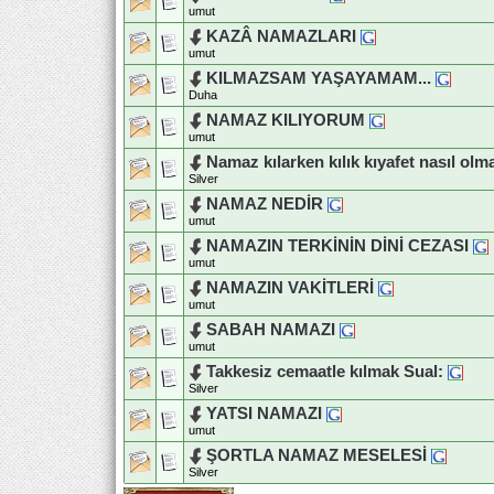
umut
KAZÂ NAMAZLARI
umut
Duha
NAMAZ KILIYORUM
umut
Namaz kılarken kılık kıyafet nasıl olm
Silver
NAMAZ NEDİR
umut
NAMAZIN TERKİNİN DİNİ CEZASI
umut
NAMAZIN VAKİTLERİ
umut
SABAH NAMAZI
umut
Takkesiz cemaatle kılmak Sual:
Silver
YATSI NAMAZI
umut
ŞORTLA NAMAZ MESELESİ
Silver