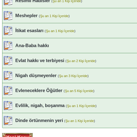
Resimli Hadisler
(
Şu an 1 Kişi İçeride
)
Meshepler
(
Şu an 1 Kişi İçeride
)
İtikat esasları
(
Şu an 1 Kişi İçeride
)
Ana-Baba hakkı
Evlat hakkı ve terbiyesi
(
Şu an 2 Kişi İçeride
)
Nigah düşmeyenler
(
Şu an 3 Kişi İçeride
)
Evleneceklere Öğütler
(
Şu an 5 Kişi İçeride
)
Evlilik, nigah, boşanma
(
Şu an 1 Kişi İçeride
)
Dinde örtünmenin yeri
(
Şu an 1 Kişi İçeride
)