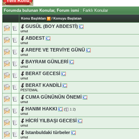
Forumda bulunan Konular, Forum ismi
: Farklı Konular
Konu Başlıkları
/
Konuyu Başlatan
GUSÜL (BOY ABDESTİ)
umut
ABDEST
umut
AREFE VE TERVİYE GÜNÜ
umut
BAYRAM GÜNLERİ
umut
BERAT GECESİ
umut
BERAT KANDİLİ
PESTEMAL
CUMA GÜNÜNÜN ÖNEMİ
umut
HANIM HAKKI
(
1
2
)
umut
HİCRİ YILBAŞI GECESİ
umut
Istanbuldaki türbeler
umut