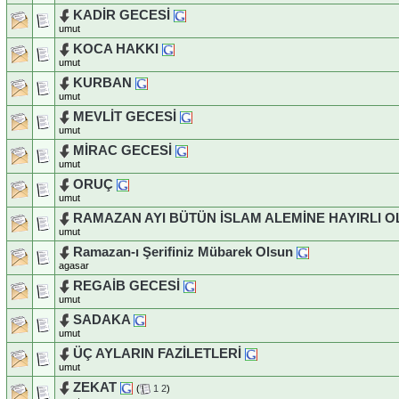
KADİR GECESİ
umut
KOCA HAKKI
umut
KURBAN
umut
MEVLİT GECESİ
umut
MİRAC GECESİ
umut
ORUÇ
umut
RAMAZAN AYI BÜTÜN İSLAM ALEMİNE HAYIRLI 
umut
agasar
REGAİB GECESİ
umut
SADAKA
umut
ÜÇ AYLARIN FAZİLETLERİ
umut
ZEKAT
(
1
2
)