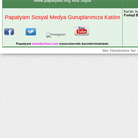
www.papatyam.org Ana Sayfa
Kur’an, ha
Fudayl B
Papatyam Sosyal Medya Guruplarımıza Katılın
Papatyam
alemdarhost
.com
sunucularında barındırılmaktadır.
Site Yöneticisine Yaz