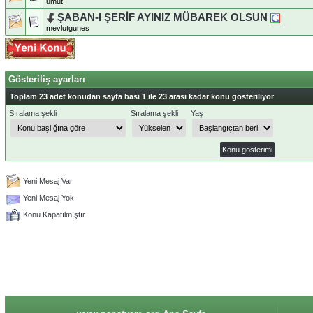
umut
ŞABAN-I ŞERİF AYINIZ MÜBAREK OLSUN
mevlutgunes
Gösteriliş ayarları
Toplam 23 adet konudan sayfa basi 1 ile 23 arasi kadar konu gösteriliyor
Sıralama şekli
Sıralama şekli
Yaş
Yeni Mesaj Var
Yeni Mesaj Yok
Konu Kapatılmıştır