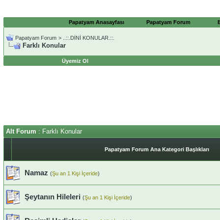
Papatyam Anasayfası
Papatyam Forum
Papatyam Forum
>
..::.DİNİ KONULAR.::.
Farklı Konular
Üyemiz Ol
Alt Forum
: Farklı Konular
Papatyam Forum Ana Kategori Başlıkları
Namaz
(
Şu an 1 Kişi İçeride
)
Şeytanın Hileleri
(
Şu an 1 Kişi İçeride
)