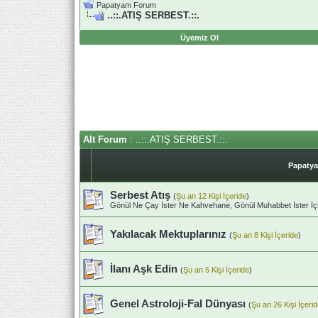
Papatyam Forum
..::.ATIŞ SERBEST.::.
Üyemiz Ol
Alt Forum
: ..::.ATIŞ SERBEST.::.
Papatya
Serbest Atış
(
Şu an 12 Kişi İçeride
)
Gönül Ne Çay İster Ne Kahvehane, Gönül Muhabbet İster İ
Yakılacak Mektuplarınız
(
Şu an 8 Kişi İçeride
)
İlanı Aşk Edin
(
Şu an 5 Kişi İçeride
)
Genel Astroloji-Fal Dünyası
(
Şu an 26 Kişi İçeri