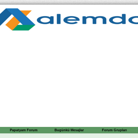
Papatyam Forum
Bugünkü Mesajlar
Forum Grupları