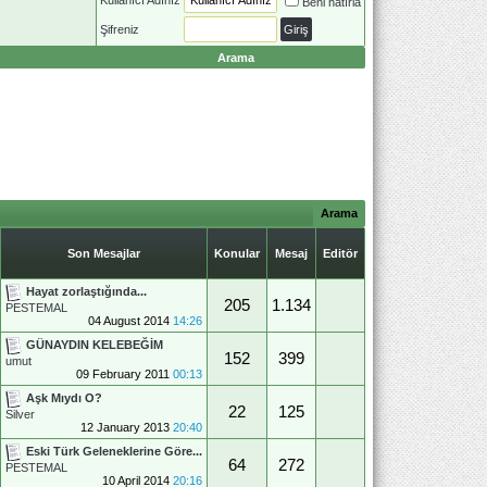
Beni hatırla
Şifreniz
Arama
Arama
Son Mesajlar
Konular
Mesaj
Editör
Hayat zorlaştığında...
205
1.134
PESTEMAL
04 August 2014
14:26
GÜNAYDIN KELEBEĞİM
152
399
umut
09 February 2011
00:13
Aşk Mıydı O?
22
125
Silver
12 January 2013
20:40
Eski Türk Geleneklerine Göre...
64
272
PESTEMAL
10 April 2014
20:16