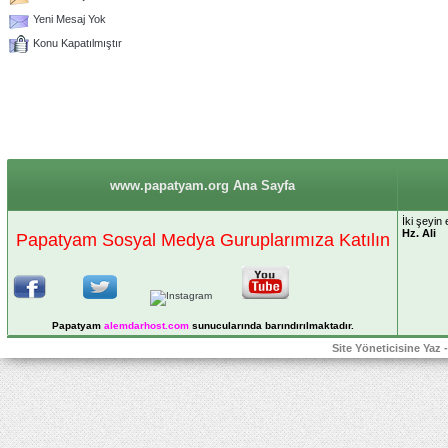
Yeni Mesaj Yok
Konu Kapatılmıştır
www.papatyam.org Ana Sayfa
İki şeyin
Hz. Ali
Papatyam Sosyal Medya Guruplarımıza Katılın
Papatyam
alemdarhost
.com
sunucularında barındırılmaktadır.
Site Yöneticisine Yaz