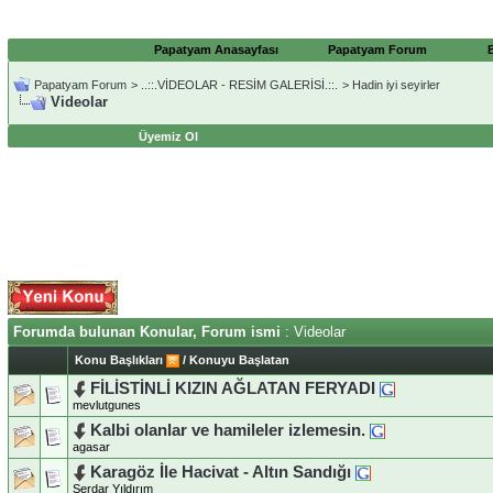
Papatyam Anasayfası
Papatyam Forum
Papatyam Forum
>
..::.VİDEOLAR - RESİM GALERİSİ.::.
>
Hadin iyi seyirler
Videolar
Üyemiz Ol
Forumda bulunan Konular, Forum ismi
: Videolar
Konu Başlıkları
/
Konuyu Başlatan
FİLİSTİNLİ KIZIN AĞLATAN FERYADI
mevlutgunes
Kalbi olanlar ve hamileler izlemesin.
agasar
Karagöz İle Hacivat - Altın Sandığı
Serdar Yıldırım