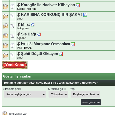
Karagöz İle Hacivat: Küheylan
Serdar Yıldırım
KARISINA KORKUNÇ BİR ŞAKA !
umut
Milat
hologram
Sis Dağı
agasar
İstiklâl Marşımız Osmanlıca
PESTEMAL
Şehit Düştü Oktayım
umut
Gösteriliş ayarları
Toplam 9 adet konudan sayfa basi 1 ile 9 arasi kadar konu gösteriliyor
Sıralama şekli
Sıralama şekli
Yaş
Yeni Mesaj Var