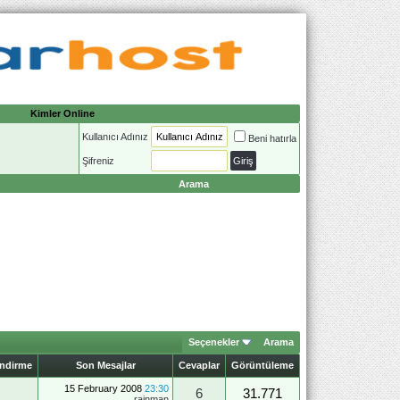
Kimler Online
Kullanıcı Adınız
Beni hatırla
Şifreniz
Arama
Seçenekler
Arama
endirme
Son Mesajlar
Cevaplar
Görüntüleme
15 February 2008
23:30
6
31.771
rainman