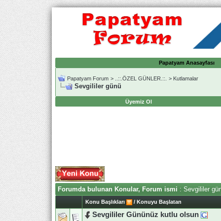
Papatyam Anasayfası
Papatyam Forum
>
..::.ÖZEL GÜNLER.::.
>
Kutlamalar
Sevgililer günü
Üyemiz Ol
Forumda bulunan Konular, Forum ismi
: Sevgililer gü
Konu Başlıkları
/
Konuyu Başlatan
Sevgililer Gününüz kutlu olsun