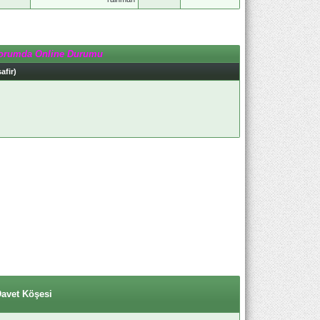
orumda Online Durumu
afir)
Davet Köşesi