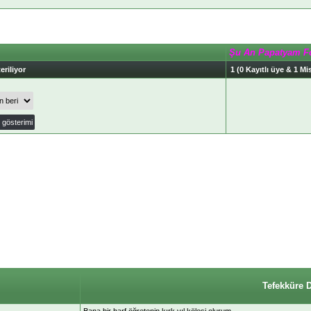
Şu An Papatyam F
eriliyor
1 (0 Kayıtlı üye & 1 Mis
Tefekküre 
Bana bir harf öğretenin kırk yıl kölesi olurum.