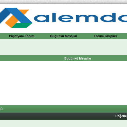
Papatyam Forum
Bugünkü Mesajlar
Forum Grupları
Bugünkü Mesajlar
nü
Değerl