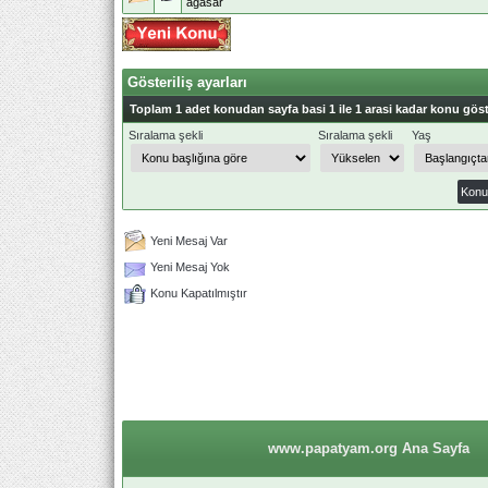
agasar
Gösteriliş ayarları
Toplam 1 adet konudan sayfa basi 1 ile 1 arasi kadar konu göst
Sıralama şekli
Sıralama şekli
Yaş
Yeni Mesaj Var
Yeni Mesaj Yok
Konu Kapatılmıştır
www.papatyam.org Ana Sayfa