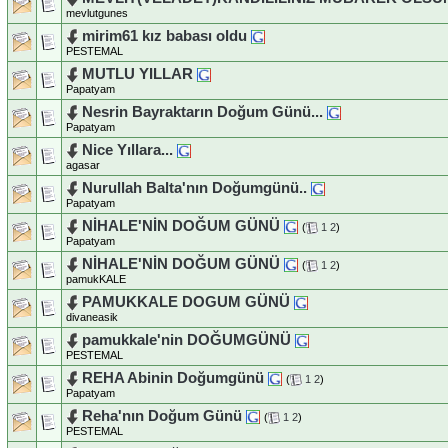
mevlutgunes
mirim61 kız babası oldu
PESTEMAL
MUTLU YILLAR
Papatyam
Nesrin Bayraktarın Doğum Günü...
Papatyam
Nice Yıllara...
agasar
Nurullah Balta'nın Doğumgünü..
Papatyam
NİHALE'NİN DOĞUM GÜNÜ
(
1
2
)
Papatyam
NİHALE'NİN DOĞUM GÜNÜ
(
1
2
)
pamukKALE
PAMUKKALE DOGUM GÜNÜ
divaneasik
pamukkale'nin DOĞUMGÜNÜ
PESTEMAL
REHA Abinin Doğumgünü
(
1
2
)
Papatyam
Reha'nın Doğum Günü
(
1
2
)
PESTEMAL