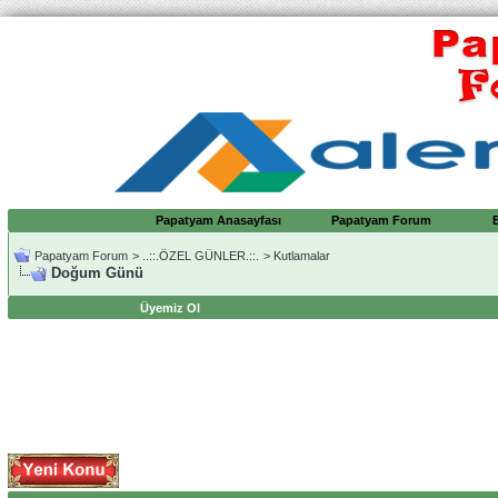
Papatyam Anasayfası
Papatyam Forum
Papatyam Forum
>
..::.ÖZEL GÜNLER.::.
>
Kutlamalar
Doğum Günü
Üyemiz Ol