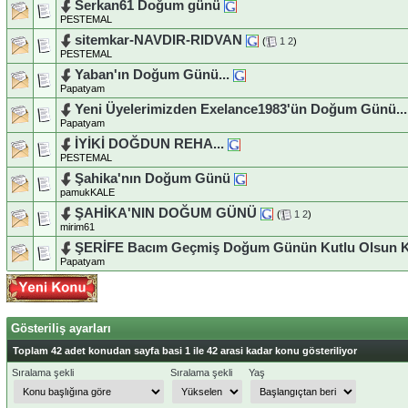
Serkan61 Doğum günü
PESTEMAL
sitemkar-NAVDIR-RIDVAN
(
1
2
)
PESTEMAL
Yaban'ın Doğum Günü...
Papatyam
Yeni Üyelerimizden Exelance1983'ün Doğum Günü...
Papatyam
İYİKİ DOĞDUN REHA...
PESTEMAL
Şahika'nın Doğum Günü
pamukKALE
ŞAHİKA'NIN DOĞUM GÜNÜ
(
1
2
)
mirim61
ŞERİFE Bacım Geçmiş Doğum Günün Kutlu Olsun Kı
Papatyam
Gösteriliş ayarları
Toplam 42 adet konudan sayfa basi 1 ile 42 arasi kadar konu gösteriliyor
Sıralama şekli
Sıralama şekli
Yaş