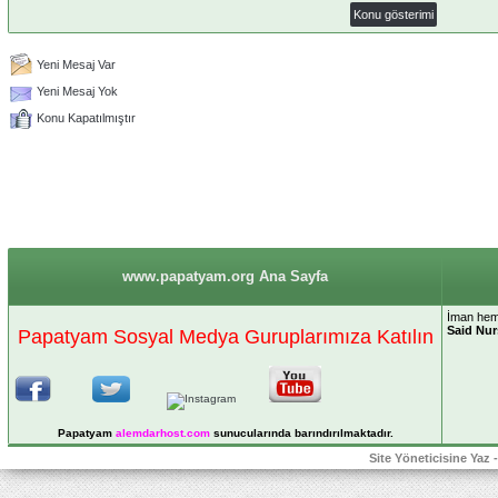
Yeni Mesaj Var
Yeni Mesaj Yok
Konu Kapatılmıştır
www.papatyam.org Ana Sayfa
İman hem 
Said Nur
Papatyam Sosyal Medya Guruplarımıza Katılın
Papatyam
alemdarhost
.com
sunucularında barındırılmaktadır.
Site Yöneticisine Yaz