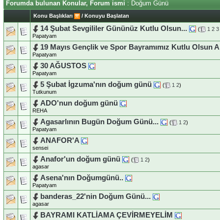
Forumda bulunan Konular, Forum ismi
: Doğum Günü
Konu Başlıkları
/
Konuyu Başlatan
14 Şubat Sevgililer Gününüz Kutlu Olsun...
(
1
2
3
Papatyam
19 Mayıs Gençlik ve Spor Bayramımız Kutlu Olsun Ar
Papatyam
30 AĞUSTOS
Papatyam
5 Şubat İgzuma'nın doğum günü
(
1
2
)
Tutkunum
ADO'nun doğum günü
REHA
Agasarlının Bugün Doğum Günü...
(
1
2
)
Papatyam
ANAFOR'A
sensei
Anafor'un doğum günü
(
1
2
)
agasar
Asena'nın Doğumgünü..
Papatyam
banderas_22'nin Doğum Günü...
agasar
BAYRAMI KATLİAMA ÇEVİRMEYELİM