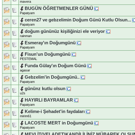
mavera
BUGÜN ÖĞRETMENLER GÜNÜ
Papatyam
ceren27 ve gebzelimin Doğum Günü Kutlu Olsun...
Papatyam
doğum gününüz kişiliğinizi ele veriyor
rainman
Esmeray'ın Doğumgünü
Papatyam
Fisun'un Doğumgünü
PESTEMAL
Funda Gülay'ın Doğum Günü
agasar
Gebzelim'in Doğumgünü..
Papatyam
gününz kutlu olsun
u2s
HAYIRLI BAYRAMLAR
Papatyam
Kelime-i Şehadet'in faydaları
mirim61
LACOSTE MERT in Doğumgünü
Papatyam
MEVLİT(VELADET)KANDİLİLİNİZ MÜBAREK OLSU