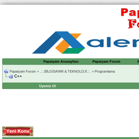
Papatyam Anasayfası
Papatyam Forum
Papatyam Forum
>
..::.BİLGİSAYAR & TEKNOLOJİ.::.
>
Programlama
C++
Üyemiz Ol