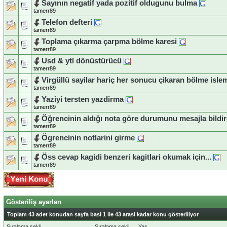
Sayının negatif yada pozitif oldugunu bulma
tamerr89
Telefon defteri
tamerr89
Toplama çıkarma çarpma bölme karesi
tamerr89
Usd & ytl dönüstürücü
tamerr89
Virgüllü sayilar hariç her sonucu çikaran bölme isle
tamerr89
Yaziyi tersten yazdirma
tamerr89
Öğrencinin aldığı nota göre durumunu mesajla bild
tamerr89
Ögrencinin notlarini girme
tamerr89
Öss cevap kagidi benzeri kagitlari okumak için...
tamerr89
Gösteriliş ayarları
Toplam 43 adet konudan sayfa basi 1 ile 43 arasi kadar konu gösteriliyor
Sıralama şekli
Sıralama şekli
Yaş