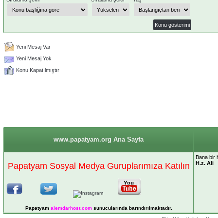
Yeni Mesaj Var
Yeni Mesaj Yok
Konu Kapatılmıştır
www.papatyam.org Ana Sayfa
Bana bir h
H.z. Ali
Papatyam Sosyal Medya Guruplarımıza Katılın
Papatyam
alemdarhost
.com
sunucularında barındırılmaktadır.