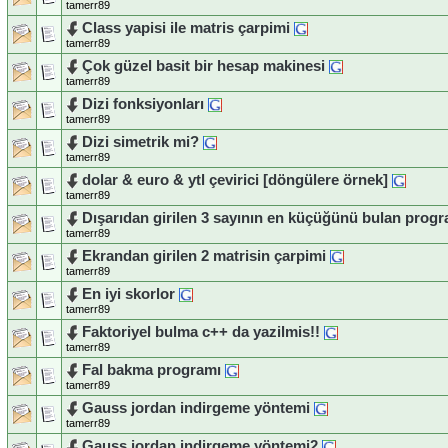
tamerr89
Class yapisi ile matris çarpimi
tamerr89
Çok güzel basit bir hesap makinesi
tamerr89
Dizi fonksiyonları
tamerr89
Dizi simetrik mi?
tamerr89
dolar & euro & ytl çevirici [döngülere örnek]
tamerr89
Dışarıdan girilen 3 sayının en küçüğünü bulan prog
tamerr89
Ekrandan girilen 2 matrisin çarpimi
tamerr89
En iyi skorlor
tamerr89
Faktoriyel bulma c++ da yazilmis!!
tamerr89
Fal bakma programı
tamerr89
Gauss jordan indirgeme yöntemi
tamerr89
Gauss jordan indirgeme yöntemi2