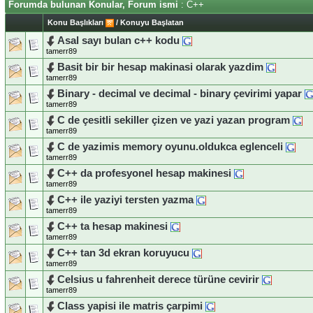
Forumda bulunan Konular, Forum ismi
: C++
Konu Başlıkları
/
Konuyu Başlatan
Asal sayı bulan c++ kodu
tamerr89
Basit bir bir hesap makinasi olarak yazdim
tamerr89
Binary - decimal ve decimal - binary çevirimi yapar
tamerr89
C de çesitli sekiller çizen ve yazi yazan program
tamerr89
C de yazimis memory oyunu.oldukca eglenceli
tamerr89
C++ da profesyonel hesap makinesi
tamerr89
C++ ile yaziyi tersten yazma
tamerr89
C++ ta hesap makinesi
tamerr89
C++ tan 3d ekran koruyucu
tamerr89
Celsius u fahrenheit derece türüne cevirir
tamerr89
Class yapisi ile matris çarpimi