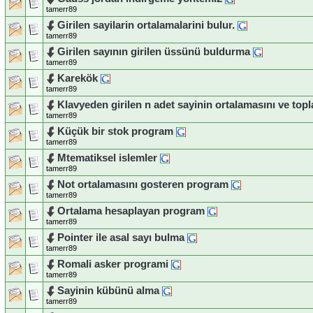
tamerr89
Girilen sayilarin ortalamalarini bulur.
tamerr89
Girilen sayının girilen üssünü buldurma
tamerr89
Karekök
tamerr89
Klavyeden girilen n adet sayinin ortalamasını ve to
tamerr89
Küçük bir stok program
tamerr89
Mtematiksel islemler
tamerr89
Not ortalamasını gosteren program
tamerr89
Ortalama hesaplayan program
tamerr89
Pointer ile asal sayı bulma
tamerr89
Romali asker programi
tamerr89
Sayinin kübünü alma
tamerr89