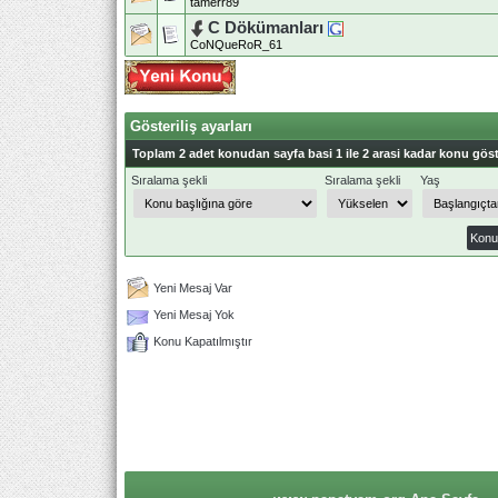
tamerr89
C Dökümanları
CoNQueRoR_61
Gösteriliş ayarları
Toplam 2 adet konudan sayfa basi 1 ile 2 arasi kadar konu göst
Sıralama şekli
Sıralama şekli
Yaş
Yeni Mesaj Var
Yeni Mesaj Yok
Konu Kapatılmıştır