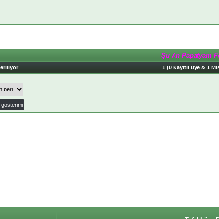
Şu An Papatyam F
eriliyor
1 (0 Kayıtlı üye & 1 Mis