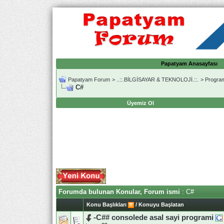
Papatyam Anasayfası
Papatyam Forum
>
..::.BİLGİSAYAR & TEKNOLOJİ.::.
>
Progra
C#
Üyemiz Ol
Forumda bulunan Konular, Forum ismi
: C#
Konu Başlıkları
/
Konuyu Başlatan
-C## consolede asal sayi programi