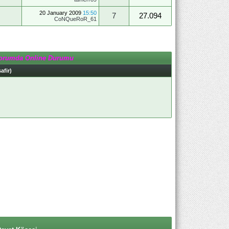
20 January 2009
15:50
7
27.094
CoNQueRoR_61
orumda Online Durumu
afir)