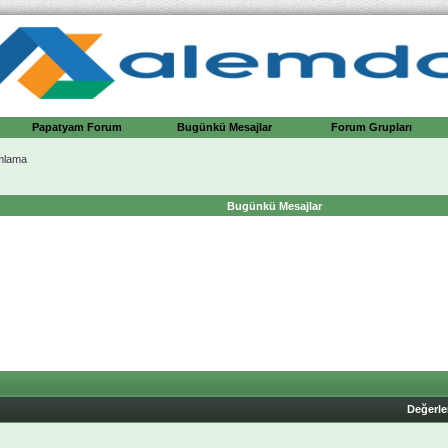
Papatyam Forum
Bugünkü Mesajlar
Forum Grupları
mlama
Bugünkü Mesajlar
Değerl