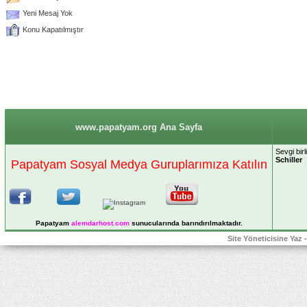
Yeni Mesaj Yok
Konu Kapatılmıştır
www.papatyam.org Ana Sayfa
Sevgi birl
Schiller
Papatyam Sosyal Medya Guruplarımıza Katılın
Papatyam
alemdarhost
.com
sunucularında barındırılmaktadır.
Site Yöneticisine Yaz