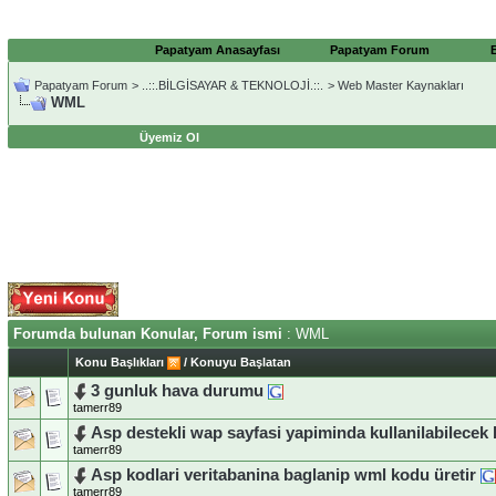
Papatyam Anasayfası
Papatyam Forum
Papatyam Forum
>
..::.BİLGİSAYAR & TEKNOLOJİ.::.
>
Web Master Kaynakları
WML
Üyemiz Ol
Forumda bulunan Konular, Forum ismi
: WML
Konu Başlıkları
/
Konuyu Başlatan
3 gunluk hava durumu
tamerr89
Asp destekli wap sayfasi yapiminda kullanilabilecek 
tamerr89
Asp kodlari veritabanina baglanip wml kodu üretir
tamerr89