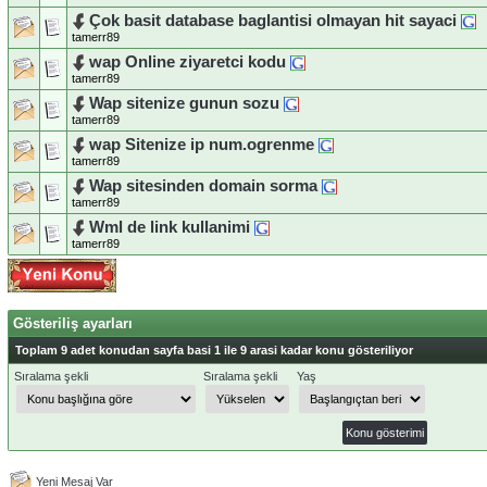
Çok basit database baglantisi olmayan hit sayaci
tamerr89
wap Online ziyaretci kodu
tamerr89
Wap sitenize gunun sozu
tamerr89
wap Sitenize ip num.ogrenme
tamerr89
Wap sitesinden domain sorma
tamerr89
Wml de link kullanimi
tamerr89
Gösteriliş ayarları
Toplam 9 adet konudan sayfa basi 1 ile 9 arasi kadar konu gösteriliyor
Sıralama şekli
Sıralama şekli
Yaş
Yeni Mesaj Var