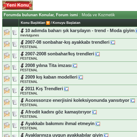
Forumda bulunan Konular, Forum ismi
: Moda ve Kozmetik
Konu Başlıkları
/
Konuyu Başlatan
10 adımda baharı şık karşılayın - trend - Moda giyim
mevlutgunes
2007-08 sonbahar-kış ayakkabı trendleri
PESTEMAL
2007-2008 sonbahar/kış trendleri
PESTEMAL
2008 yılına Tita imzası
PESTEMAL
2009 kış kaban modelleri
PESTEMAL
2011 Kış Trendleri
PESTEMAL
Accessorıze enerjisini koleksiyonunda yansıtıyor
PESTEMAL
Afrodit kadını göz kamaştırıyor
PESTEMAL
Ayakkabı bakımını ihmal etmeyin
PESTEMAL
Ayaklarınıza uygun ayakkabılar giyin