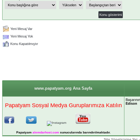
Yeni Mesaj Var
Yeni Mesaj Yok
Konu Kapatılmıştır
www.papatyam.org Ana Sayfa
Başarının
Edison
Papatyam Sosyal Medya Guruplarımıza Katılın
Papatyam
alemdarhost
.com
sunucularında barındırılmaktadır.
Site Yöneticisine Yaz