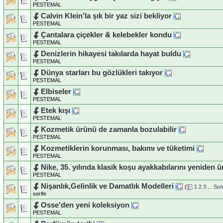
PESTEMAL
Calvin Klein’la şık bir yaz sizi bekliyor
PESTEMAL
Çantalara çiçekler & kelebekler kondu
PESTEMAL
Denizlerin hikayesi takılarda hayat buldu
PESTEMAL
Dünya starları bu gözlükleri takıyor
PESTEMAL
Elbiseler
PESTEMAL
Etek kışı
PESTEMAL
Kozmetik ürünü de zamanla bozulabilir
PESTEMAL
Kozmetiklerin korunması, bakımı ve tüketimi
PESTEMAL
Nike, 35. yılında klasik koşu ayakkabılarını yeniden ür
PESTEMAL
Nişanlık,Gelinlik ve Damatlık Modelleri
(
1
2
3
...
Son
serife
Osse'den yeni koleksiyon
PESTEMAL