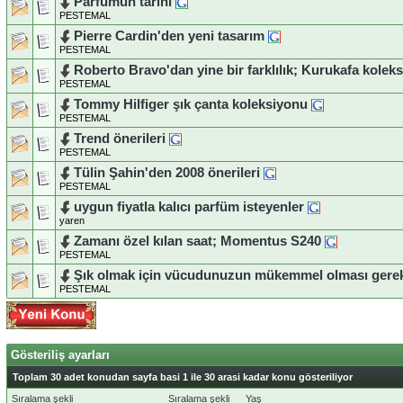
Parfümün tarihi
PESTEMAL
Pierre Cardin'den yeni tasarım
PESTEMAL
Roberto Bravo'dan yine bir farklılık; Kurukafa kolek
PESTEMAL
Tommy Hilfiger şık çanta koleksiyonu
PESTEMAL
Trend önerileri
PESTEMAL
Tülin Şahin'den 2008 önerileri
PESTEMAL
uygun fiyatla kalıcı parfüm isteyenler
yaren
Zamanı özel kılan saat; Momentus S240
PESTEMAL
Şık olmak için vücudunuzun mükemmel olması gere
PESTEMAL
Gösteriliş ayarları
Toplam 30 adet konudan sayfa basi 1 ile 30 arasi kadar konu gösteriliyor
Sıralama şekli
Sıralama şekli
Yaş