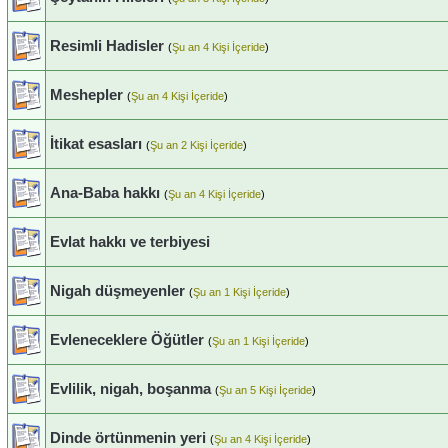
Resimli Hadisler
(
Şu an 4 Kişi İçeride
)
Meshepler
(
Şu an 4 Kişi İçeride
)
İtikat esasları
(
Şu an 2 Kişi İçeride
)
Ana-Baba hakkı
(
Şu an 4 Kişi İçeride
)
Evlat hakkı ve terbiyesi
Nigah düşmeyenler
(
Şu an 1 Kişi İçeride
)
Evleneceklere Öğütler
(
Şu an 1 Kişi İçeride
)
Evlilik, nigah, boşanma
(
Şu an 5 Kişi İçeride
)
Dinde örtünmenin yeri
(
Şu an 4 Kişi İçeride
)