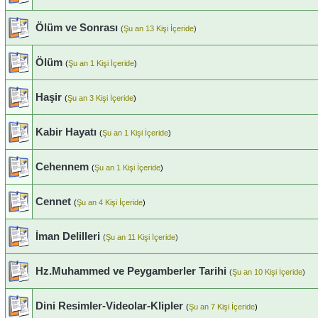
Ölüm ve Sonrası
(
Şu an 13 Kişi İçeride
)
Ölüm
(
Şu an 1 Kişi İçeride
)
Haşir
(
Şu an 3 Kişi İçeride
)
Kabir Hayatı
(
Şu an 1 Kişi İçeride
)
Cehennem
(
Şu an 1 Kişi İçeride
)
Cennet
(
Şu an 4 Kişi İçeride
)
İman Delilleri
(
Şu an 11 Kişi İçeride
)
Hz.Muhammed ve Peygamberler Tarihi
(
Şu an 10 Kişi İçeride
)
Dini Resimler-Videolar-Klipler
(
Şu an 7 Kişi İçeride
)