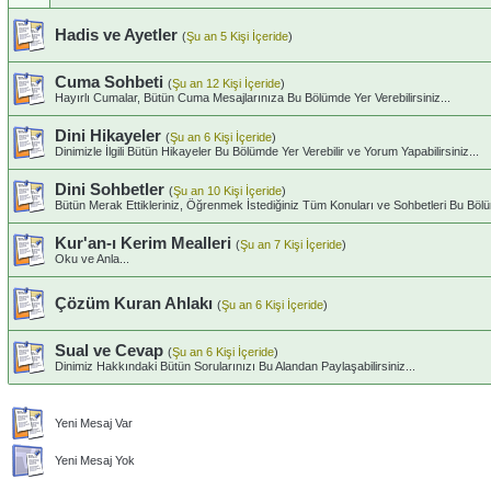
Hadis ve Ayetler
(
Şu an 5 Kişi İçeride
)
Cuma Sohbeti
(
Şu an 12 Kişi İçeride
)
Hayırlı Cumalar, Bütün Cuma Mesajlarınıza Bu Bölümde Yer Verebilirsiniz...
Dini Hikayeler
(
Şu an 6 Kişi İçeride
)
Dinimizle İlgili Bütün Hikayeler Bu Bölümde Yer Verebilir ve Yorum Yapabilirsiniz...
Dini Sohbetler
(
Şu an 10 Kişi İçeride
)
Bütün Merak Ettikleriniz, Öğrenmek İstediğiniz Tüm Konuları ve Sohbetleri Bu Bölümd
Kur'an-ı Kerim Mealleri
(
Şu an 7 Kişi İçeride
)
Oku ve Anla...
Çözüm Kuran Ahlakı
(
Şu an 6 Kişi İçeride
)
Sual ve Cevap
(
Şu an 6 Kişi İçeride
)
Dinimiz Hakkındaki Bütün Sorularınızı Bu Alandan Paylaşabilirsiniz...
Yeni Mesaj Var
Yeni Mesaj Yok