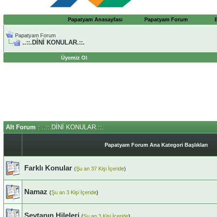
Papatyam Anasayfası
Papatyam Forum
Papatyam Forum
..::.DİNİ KONULAR.::.
Üyemiz Ol
Alt Forum
: ..::.DİNİ KONULAR.::.
Papatyam Forum Ana Kategori Başlıkları
Farklı Konular
(
Şu an 37 Kişi İçeride
)
Namaz
(
Şu an 3 Kişi İçeride
)
Şeytanın Hileleri
(
Şu an 3 Kişi İçeride
)