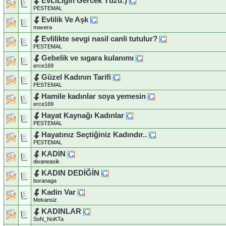
EvLiLigin Gercek Yüzü:)
PESTEMAL
Evlilik Ve Aşk
mavera
Evlilikte sevgi nasil canli tutulur?
PESTEMAL
Gebelik ve sıgara kulanımı
erce169
Güzel Kadının Tarifi
PESTEMAL
Hamile kadınlar soya yemesin
erce169
Hayat Kaynağı Kadınlar
PESTEMAL
Hayatınız Seçtiğiniz Kadındır..
PESTEMAL
KADIN
divaneasik
KADIN DEDİĞİN
boranaga
Kadin Var
Mekansiz
KADINLAR
SoN_NoKTa