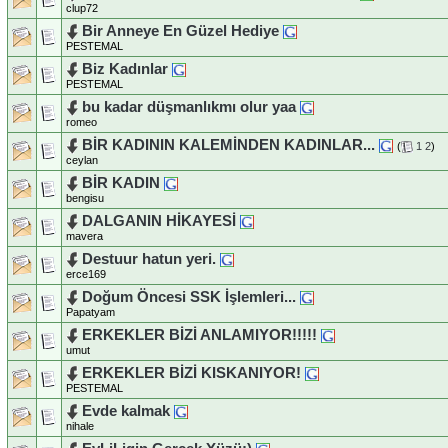
clup72
Bir Anneye En Güzel Hediye
PESTEMAL
Biz Kadınlar
PESTEMAL
bu kadar düşmanlıkmı olur yaa
romeo
BİR KADININ KALEMİNDEN KADINLAR...
(
1
2
)
ceylan
BİR KADIN
bengisu
DALGANIN HİKAYESİ
mavera
Destuur hatun yeri.
erce169
Doğum Öncesi SSK İşlemleri...
Papatyam
ERKEKLER BİZİ ANLAMIYOR!!!!!
umut
ERKEKLER BİZİ KISKANIYOR!
PESTEMAL
Evde kalmak
nihale