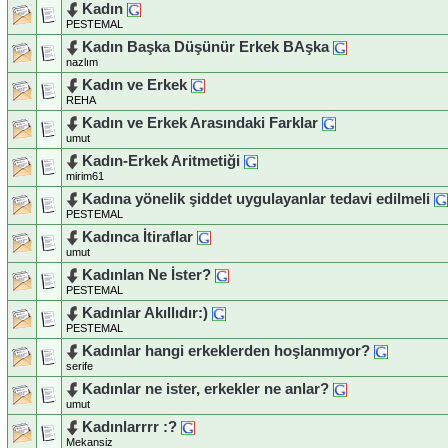
Kadın
PESTEMAL
Kadın Başka Düşünür Erkek BAşka
nazlım
Kadın ve Erkek
REHA
Kadın ve Erkek Arasındaki Farklar
umut
Kadın-Erkek Aritmetiği
mirim61
Kadına yönelik şiddet uygulayanlar tedavi edilmeli
PESTEMAL
Kadınca İtiraflar
umut
Kadınlan Ne İster?
PESTEMAL
Kadınlar Akıllıdır:)
PESTEMAL
Kadınlar hangi erkeklerden hoşlanmıyor?
serife
Kadınlar ne ister, erkekler ne anlar?
umut
Kadınlarrrr :?
Mekansiz