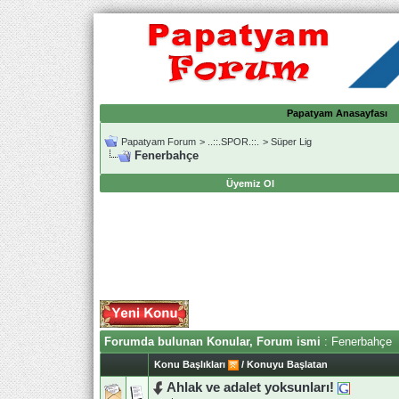
Papatyam Anasayfası
Papatyam Forum
>
..::.SPOR.::.
>
Süper Lig
Fenerbahçe
Üyemiz Ol
Forumda bulunan Konular, Forum ismi
: Fenerbahçe
Konu Başlıkları
/
Konuyu Başlatan
Ahlak ve adalet yoksunları!