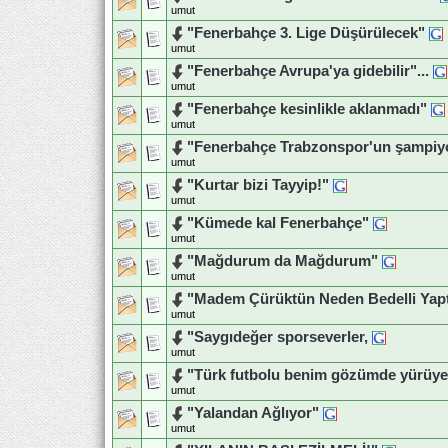
umut
"Fenerbahçe 3. Lige Düşürülecek"
umut
"Fenerbahçe Avrupa'ya gidebilir"...
umut
"Fenerbahçe kesinlikle aklanmadı"
umut
"Fenerbahçe Trabzonspor'un şampiy
umut
"Kurtar bizi Tayyip!"
umut
"Kümede kal Fenerbahçe"
umut
"Mağdurum da Mağdurum"
umut
"Madem Çürüktün Neden Bedelli Yapt
umut
"Saygıdeğer sporseverler,
umut
"Türk futbolu benim gözümde yürüyen
umut
"Yalandan Ağlıyor"
umut