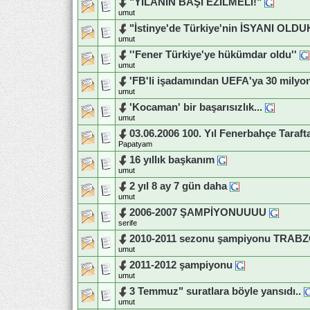
"YILANIN BAŞI EZİLMELİ!"
umut
"İstinye'de Türkiye'nin İSYANI OLDU
umut
''Fener Türkiye'ye hükümdar oldu''
umut
'FB'li işadamından UEFA'ya 30 milyon
umut
'Kocaman' bir başarısızlık...
umut
03.06.2006 100. Yıl Fenerbahçe Tarafta
Papatyam
16 yıllık başkanım
umut
2 yıl 8 ay 7 gün daha
umut
2006-2007 ŞAMPİYONUUUU
serife
2010-2011 sezonu şampiyonu TRA
umut
2011-2012 şampiyonu
umut
3 Temmuz" suratlara böyle yansıdı..
umut