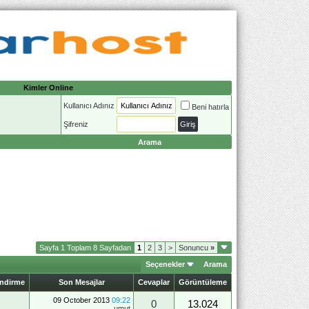
Kimler Online
Kullanıcı Adınız
Beni hatırla
Şifreniz
Arama
Sayfa 1 Toplam 8 Sayfadan
1
2
3
>
Sonuncu
»
Seçenekler
Arama
endirme
Son Mesajlar
Cevaplar
Görüntüleme
09 October 2013
09:22
0
13.024
umut