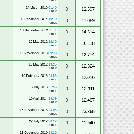
24 March 2013
01:40
0
12.597
umut
09 December 2014
10:10
0
11.069
umut
13 November 2012
23:11
0
14.314
umut
10 May 2012
12:30
0
10.118
umut
13 November 2013
09:33
0
12.774
umut
10 May 2012
13:25
0
12.324
umut
19 February 2013
23:53
0
12.016
umut
16 July 2013
21:56
0
13.311
umut
18 April 2014
18:39
0
12.487
umut
13 November 2013
23:08
0
23.865
umut
22 July 2012
20:22
0
11.940
umut
13 December 2010
18:20