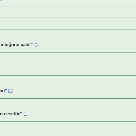
onluğunu çaldı"
ın"
 cesettir"