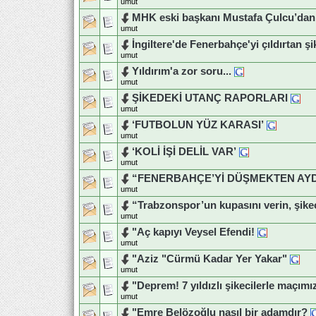
umut
MHK eski başkanı Mustafa Çulcu’dan s
umut
İngiltere'de Fenerbahçe'yi çıldırtan şik
umut
Yıldırım'a zor soru...
umut
ŞİKEDEKİ UTANÇ RAPORLARI
umut
‘FUTBOLUN YÜZ KARASI’
umut
‘KOLİ İŞİ DELİL VAR’
umut
“FENERBAHÇE’Yİ DÜŞMEKTEN AY
umut
“Trabzonspor’un kupasını verin, şike
umut
"Aç kapıyı Veysel Efendi!
umut
"Aziz "Cürmü Kadar Yer Yakar"
umut
"Deprem! 7 yıldızlı şikecilerle maçımı
umut
"Emre Belözoğlu nasıl bir adamdır?