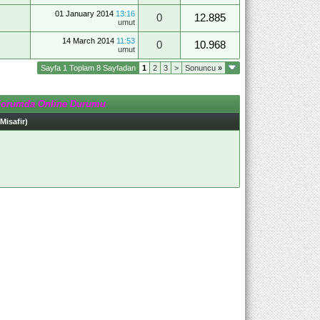
01 January 2014
13:16
0
12.885
umut
14 March 2014
11:53
0
10.968
umut
Sayfa 1 Toplam 8 Sayfadan
1
2
3
>
Sonuncu
»
Forumda Online Durumu
 Misafir)