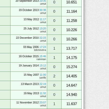
20 September 2013
23:35
0
10.651
umut
19 October 2013
00:38
0
11.164
umut
13 May 2012
11:17
0
11.258
umut
25 July 2012
13:20
0
10.226
umut
22 December 2010
22:15
0
10.266
umut
03 May 2006
17:23
1
13.717
teknovera
16 October 2015
15:46
1
14.175
rainman
19 January 2014
13:12
0
15.274
umut
15 May 2007
11:00
2
14.405
serife
13 March 2013
22:19
0
14.647
umut
19 May 2013
11:32
0
14.940
umut
11 November 2012
23:07
1
11.637
umut