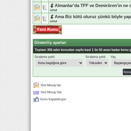
Almanlar'da TFF ve Demirören'in ne 
umut
Ama Biz kötü oluruz çünkü böyle yap
umut
Gösteriliş ayarları
Toplam 356 adet konudan sayfa basi 1 ile 50 arasi kadar konu g
Sıralama şekli
Sıralama şekli
Yaş
Yeni Mesaj Var
Yeni Mesaj Yok
Konu Kapatılmıştır