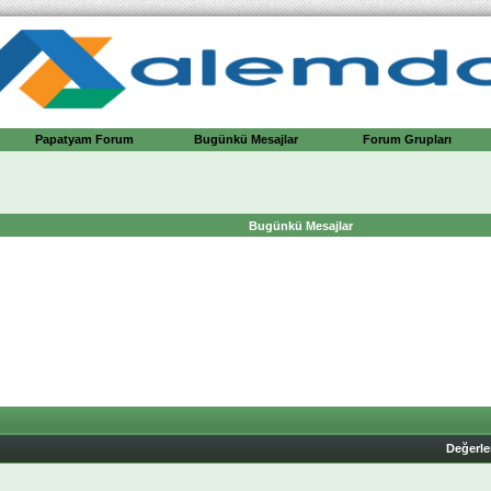
Papatyam Forum
Bugünkü Mesajlar
Forum Grupları
Bugünkü Mesajlar
Değerl