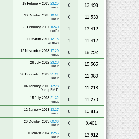
15 February 2013
23:25
0
12.493
umut
30 October 2015
10:51
0
11.533
umut
21 February 2007
16:40
1
13.412
serife
14 March 2014
12:13
1
11.412
rainman
12 November 2013
17:20
0
18.292
umut
28 July 2012
23:28
0
15.565
umut
28 December 2012
21:21
0
11.080
umut
04 January 2010
12:28
0
11.218
YakupEMİR
15 July 2013
21:32
0
11.270
umut
12 January 2013
13:27
0
10.816
umut
26 October 2013
00:36
0
9.461
umut
07 March 2014
15:55
0
13.912
umut