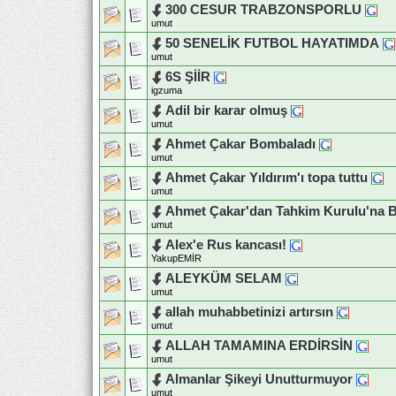
300 CESUR TRABZONSPORLU
umut
50 SENELİK FUTBOL HAYATIMDA
umut
6S ŞİİR
igzuma
Adil bir karar olmuş
umut
Ahmet Çakar Bombaladı
umut
Ahmet Çakar Yıldırım'ı topa tuttu
umut
Ahmet Çakar'dan Tahkim Kurulu'na 
umut
Alex'e Rus kancası!
YakupEMİR
ALEYKÜM SELAM
umut
allah muhabbetinizi artırsın
umut
ALLAH TAMAMINA ERDİRSİN
umut
Almanlar Şikeyi Unutturmuyor
umut