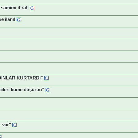
amimi itiraf.
e ilanı!
DINLAR KURTARDI”
cileri küme düşürün”
z var"