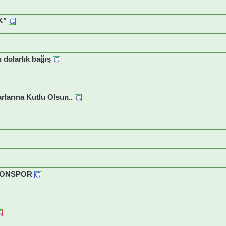
K"
 dolarlık bağış
rlarına Kutlu Olsun..
BZONSPOR