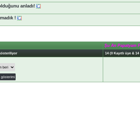
olduğunu anladı!
madık !
Şu An Papatyam 
österiliyor
14 (0 Kayıtlı üye & 14