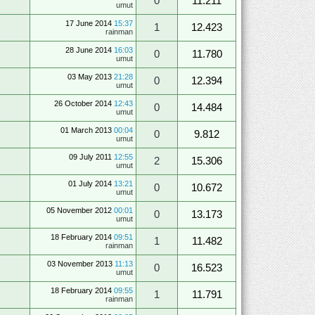
0
11.211
umut
17 June 2014
15:37
1
12.423
rainman
28 June 2014
16:03
0
11.780
umut
03 May 2013
21:28
0
12.394
umut
26 October 2014
12:43
0
14.484
umut
01 March 2013
00:04
0
9.812
umut
09 July 2011
12:55
2
15.306
umut
01 July 2014
13:21
0
10.672
umut
05 November 2012
00:01
0
13.173
umut
18 February 2014
09:51
1
11.482
rainman
03 November 2013
11:13
0
16.523
umut
18 February 2014
09:55
1
11.791
rainman