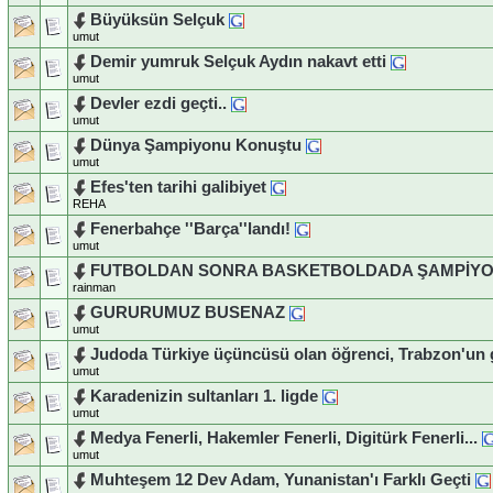
Büyüksün Selçuk
umut
Demir yumruk Selçuk Aydın nakavt etti
umut
Devler ezdi geçti..
umut
Dünya Şampiyonu Konuştu
umut
Efes'ten tarihi galibiyet
REHA
Fenerbahçe ''Barça''landı!
umut
FUTBOLDAN SONRA BASKETBOLDADA ŞAMPİY
rainman
GURURUMUZ BUSENAZ
umut
Judoda Türkiye üçüncüsü olan öğrenci, Trabzon'un 
umut
Karadenizin sultanları 1. ligde
umut
Medya Fenerli, Hakemler Fenerli, Digitürk Fenerli...
umut
Muhteşem 12 Dev Adam, Yunanistan'ı Farklı Geçti