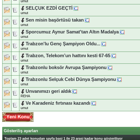
umut
SELÇUK EZDİ GEÇTİ
umut
Sen misin başörtüsü takan
umut
Sporcumuz Aynur Samat'tan Altın Madalya
umut
Trabzon'lu Genç Şampiyon Oldu...
umut
Trabzon, Telekom’un hattını kesti 67-65
umut
Trabzonlu boksör Avrupa Şampiyonu
umut
Trabzonlu Selçuk Cebi Dünya Şampiyonu
umut
Unvanımızı geri aldık
REHA
Ve Karadeniz fırtınası kazandı
umut
Gösteriliş ayarları
Toplam 23 adet konudan sayfa basi 1 ile 23 arasi kadar konu gösteriliyor