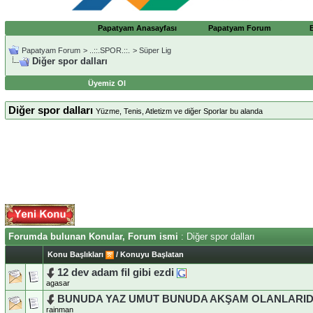
Papatyam Anasayfası
Papatyam Forum
Papatyam Forum
>
..::.SPOR.::.
>
Süper Lig
Diğer spor dalları
Üyemiz Ol
Diğer spor dalları
Yüzme, Tenis, Atletizm ve diğer Sporlar bu alanda
Forumda bulunan Konular, Forum ismi
: Diğer spor dalları
Konu Başlıkları
/
Konuyu Başlatan
12 dev adam fil gibi ezdi
agasar
BUNUDA YAZ UMUT BUNUDA AKŞAM OLANLARID
rainman