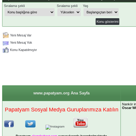
Sıralama şekli
Sıralama şekli
Yaş
Yeni Mesaj Var
Yeni Mesaj Yok
Konu Kapatılmıştır
www.papatyam.org Ana Sayfa
Nankör in
Oscar Wi
Papatyam Sosyal Medya Guruplarımıza Katılın
Papatyam
alemdarhost
.com
sunucularında barındırılmaktadır.