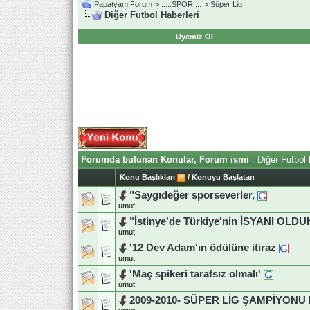
Papatyam Forum
>
..::.SPOR.::.
>
Süper Lig
Diğer Futbol Haberleri
Üyemiz Ol
Forumda bulunan Konular, Forum ismi
: Diğer Futbol 
Konu Başlıkları
/
Konuyu Başlatan
"Saygıdeğer sporseverler,
umut
"İstinye'de Türkiye'nin İSYANI OLDU
umut
'12 Dev Adam'ın ödülüne itiraz
umut
'Maç spikeri tarafsız olmalı'
umut
2009-2010- SÜPER LİG ŞAMPİYON