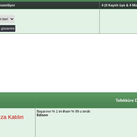
steriliyor
4 (0 Kayıtlı üye & 4 Mis
Tefekküre 
Başarının % 1 ini ilham % 99 u terdir.
Edison
a Katılın