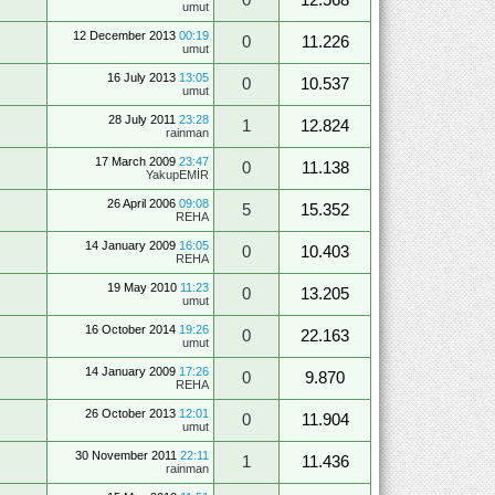
umut
12 December 2013
00:19
0
11.226
umut
16 July 2013
13:05
0
10.537
umut
28 July 2011
23:28
1
12.824
rainman
17 March 2009
23:47
0
11.138
YakupEMİR
26 April 2006
09:08
5
15.352
REHA
14 January 2009
16:05
0
10.403
REHA
19 May 2010
11:23
0
13.205
umut
16 October 2014
19:26
0
22.163
umut
14 January 2009
17:26
0
9.870
REHA
26 October 2013
12:01
0
11.904
umut
30 November 2011
22:11
1
11.436
rainman