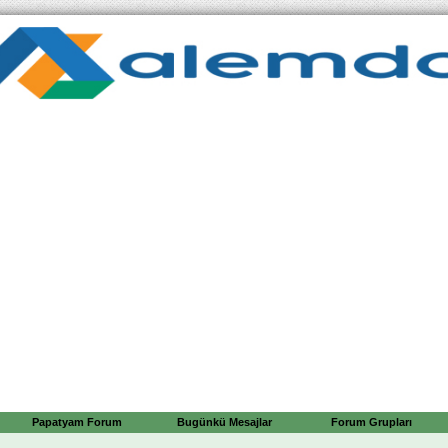
Papatyam Forum
Bugünkü Mesajlar
Forum Grupları