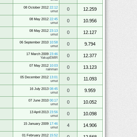
08 October 2012
22:12
0
12.259
umut
08 May 2012
22:45
0
10.956
umut
08 May 2012
23:13
0
12.127
umut
06 September 2010
10:58
0
9.794
umut
17 March 2009
23:46
0
12.377
YakupEMİR
07 May 2012
10:03
0
13.123
rainman
05 December 2012
13:01
0
11.093
umut
16 July 2013
08:45
0
9.959
umut
07 June 2010
00:17
0
10.052
umut
13 April 2013
23:56
0
10.098
umut
15 January 2009
17:46
4
14.906
umut
01 February 2012
15:52
0
12.568