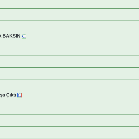
A BAKSIN
ışa Çıktı