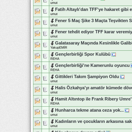
umut
Fatih Altaylı'dan TFF'ye hakaret gibi el
umut
Fener 5 Maç Şike 3 Maçta Teşvikten 
umut
Fener tehdit ediyor TFF karar veremi
umut
Galatasaray Maçında Kesinlikle Galib
YakupEMİR
Gençlerbirliği Spor Kulübü
REHA
Gençlerbirliği'ne Kamerunlu oyuncu
REHA
Gittikleri Takım Şampiyon Oldu
umut
Halis Özkahya'yı amatör kümede döve
umut
Hamit Altıntop ile Frank Ribery Umre'
REHA
Hunharca tekme atana ceza yok...
umut
Kadınların ve çocukların arkasına sa
umut