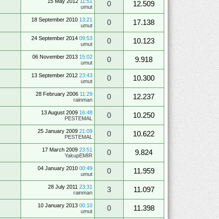
15 May 2012
11:51
0
12.509
umut
18 September 2010
13:21
0
17.138
umut
24 September 2014
09:53
0
10.123
umut
06 November 2013
15:02
0
9.918
umut
13 September 2012
23:43
0
10.300
umut
28 February 2006
11:29
0
12.237
rainman
13 August 2009
16:48
0
10.250
PESTEMAL
25 January 2009
21:09
0
10.622
PESTEMAL
17 March 2009
23:51
0
9.824
YakupEMİR
04 January 2010
00:49
0
11.959
umut
28 July 2011
23:31
3
11.097
rainman
10 January 2013
00:10
0
11.398
umut