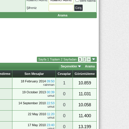
Beni hatırla
Şifreniz
Arama
Sayfa 1 Toplam 2 Sayfadan
1
2
>
Seçenekler
Arama
endirme
Son Mesajlar
Cevaplar
Görüntüleme
18 February 2014
09:50
1
10.859
rainman
19 October 2013
00:39
0
11.031
umut
14 September 2010
22:53
0
10.058
umut
22 May 2010
11:20
0
11.400
umut
17 May 2010
23:40
0
13.199
umut