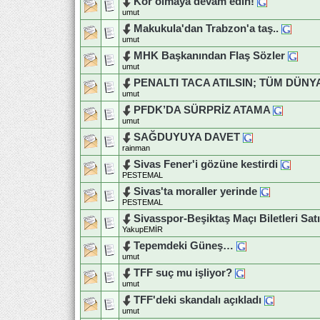
Kör olmaya devam edin!
umut
Makukula'dan Trabzon'a taş..
umut
MHK Başkanından Flaş Sözler
umut
PENALTI TACA ATILSIN; TÜM DÜNY
umut
PFDK’DA SÜRPRİZ ATAMA
umut
SAĞDUYUYA DAVET
rainman
Sivas Fener'i gözüne kestirdi
PESTEMAL
Sivas'ta moraller yerinde
PESTEMAL
Sivasspor-Beşiktaş Maçı Biletleri Sat
YakupEMİR
Tepemdeki Güneş…
umut
TFF suç mu işliyor?
umut
TFF'deki skandalı açıkladı
umut