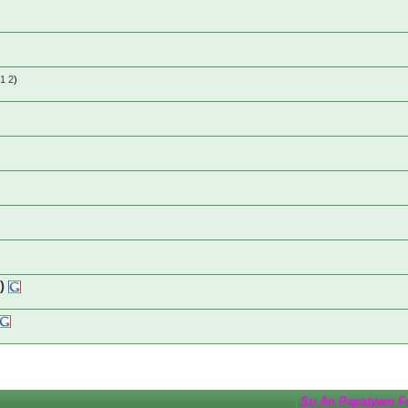
1
2
)
)
Şu An Papatyam F