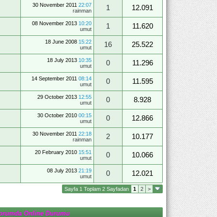
30 November 2011
22:07
1
12.091
rainman
08 November 2013
10:20
1
11.620
umut
18 June 2008
15:22
16
25.522
umut
18 July 2013
10:35
0
11.296
umut
14 September 2011
08:14
0
11.595
umut
29 October 2013
12:55
0
8.928
umut
30 October 2010
00:15
0
12.866
umut
30 November 2011
22:18
2
10.177
rainman
20 February 2010
15:51
0
10.066
umut
08 July 2013
21:19
0
12.021
umut
Sayfa 1 Toplam 2 Sayfadan
1
2
>
orumda Online Durumu