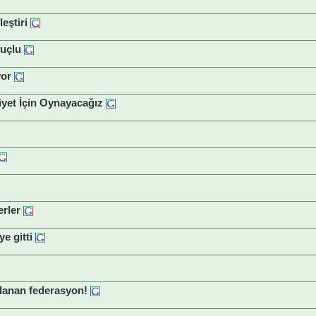
eştiri
Suçlu
yor
iyet İçin Oynayacağız
rler
ye gitti
klanan federasyon!