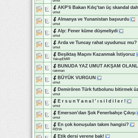
umut
AKP'li Bakan Kılıç'tan üç skandal da
umut
Almanya ve Yunanistan başvurdu
umut
Alp: Fener küme düşmeliydi
umut
Arda ve Tuncay rahat uyudunuz mu?
umut
Beşiktaş Maçını Kazanmak İstiyoruz
YakupEMİR
BUNUDA YAZ UMUT AKŞAM OLANL
rainman
BÜYÜK VURGUN
umut
Demirören Türk futbolunu bitirmek ü
umut
E r s u n Y a n a l ' ı s i l d i l e r !
umut
Emerson'dan Şok Fenerbahçe Çıkışı
umut
En çok konuşulan takım hangisi?
REHA
Etik dersi verene bak!