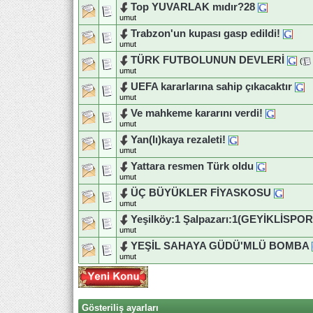
Top YUVARLAK mıdır?28
umut
Trabzon'un kupası gasp edildi!
umut
TÜRK FUTBOLUNUN DEVLERİ
(
umut
UEFA kararlarına sahip çıkacaktır
umut
Ve mahkeme kararını verdi!
umut
Yan(lı)kaya rezaleti!
umut
Yattara resmen Türk oldu
umut
ÜÇ BÜYÜKLER FİYASKOSU
umut
Yeşilköy:1 Şalpazarı:1(GEYİKLİSPOR
umut
YEŞİL SAHAYA GÜDÜ'MLÜ BOMBA
umut
Gösteriliş ayarları