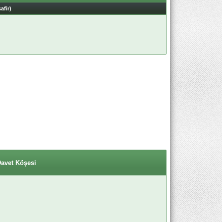
afir)
Davet Köşesi