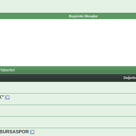
Bugünkü Mesajlar
Haberleri
Değerl
K"
U BURSASPOR