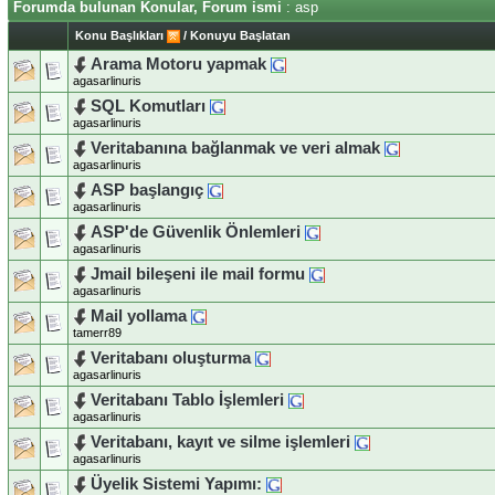
Forumda bulunan Konular, Forum ismi
: asp
Konu Başlıkları
/
Konuyu Başlatan
Arama Motoru yapmak
agasarlinuris
SQL Komutları
agasarlinuris
Veritabanına bağlanmak ve veri almak
agasarlinuris
ASP başlangıç
agasarlinuris
ASP'de Güvenlik Önlemleri
agasarlinuris
Jmail bileşeni ile mail formu
agasarlinuris
Mail yollama
tamerr89
Veritabanı oluşturma
agasarlinuris
Veritabanı Tablo İşlemleri
agasarlinuris
Veritabanı, kayıt ve silme işlemleri
agasarlinuris
Üyelik Sistemi Yapımı: