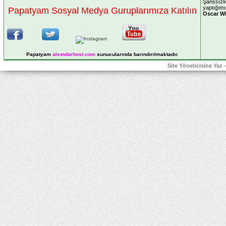
Şanssızlı
yaptığımı
Papatyam Sosyal Medya Guruplarımıza Katılın
Oscar Wi
Papatyam
alemdarhost
.com
sunucularında barındırılmaktadır.
Site Yöneticisine Yaz