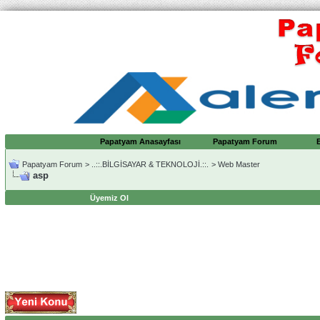
Papatyam Anasayfası
Papatyam Forum
Papatyam Forum
>
..::.BİLGİSAYAR & TEKNOLOJİ.::.
>
Web Master
asp
Üyemiz Ol