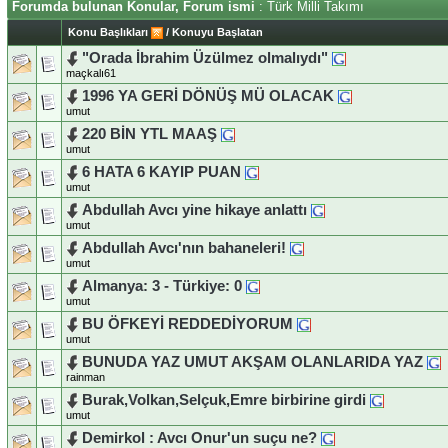
Forumda bulunan Konular, Forum ismi
: Türk Milli Takımı
Konu Başlıkları
/
Konuyu Başlatan
"Orada İbrahim Üzülmez olmalıydı"
maçkalı61
1996 YA GERİ DÖNÜŞ MÜ OLACAK
umut
220 BİN YTL MAAŞ
umut
6 HATA 6 KAYIP PUAN
umut
Abdullah Avcı yine hikaye anlattı
umut
Abdullah Avcı'nın bahaneleri!
umut
Almanya: 3 - Türkiye: 0
umut
BU ÖFKEYİ REDDEDİYORUM
umut
BUNUDA YAZ UMUT AKŞAM OLANLARIDA YAZ
rainman
Burak,Volkan,Selçuk,Emre birbirine girdi
umut
Demirkol : Avcı Onur'un suçu ne?