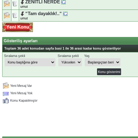
ZENİTLİ NERDE
umut
“Tam dayaklık!..“
umut
Gösteriliş ayarları
Toplam 36 adet konudan sayfa basi 1 ile 36 arasi kadar konu gösteriliyor
Sıralama şekli
Sıralama şekli
Yaş
Yeni Mesaj Var
Yeni Mesaj Yok
Konu Kapatılmıştır