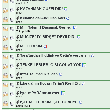
maçkalı61
KAZANMAK GÜZELDİR!
umut
Kendine gel Abdullah Avcı
umut
Milli Takım 1 Basamak Geriledi
YakupEMİR
MUCİZE" İYİ BİRŞEY DEYİLDİR!
umut
MİLLİ TAKIM
umut
Taraftardan Hiddink ve Çetin’e veryansın
umut
TEKKE LEBLEBİ GİBİ GOL ATIYOR
umut
İnfaz Talimatı Kızıldan
umut
İzlanda'nın Hocası Terim'i Rezil Etti
umut
İşte imPARAtorun eseri
umut
İŞTE MİLLİ TAKIM İŞTE TÜRKİYE
pamukKALE