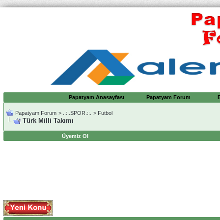
Papatyam Anasayfası
Papatyam Forum
Papatyam Forum
>
..::.SPOR.::.
>
Futbol
Türk Milli Takımı
Üyemiz Ol