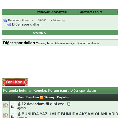
Papatyam Anasayfası
Papatyam Forum
Papatyam Forum
>
..::.SPOR.::.
>
Süper Lig
Diğer spor dalları
Üyemiz Ol
Diğer spor dalları
Yüzme, Tenis, Atletizm ve diğer Sporlar bu alanda
Forumda bulunan Konular, Forum ismi
: Diğer spor dalları
Konu Başlıkları
/
Konuyu Başlatan
12 dev adam fil gibi ezdi
agasar
BUNUDA YAZ UMUT BUNUDA AKŞAM OLANLARID
rainman