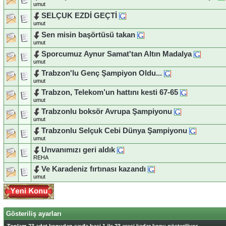
umut
SELÇUK EZDİ GEÇTİ
umut
Sen misin başörtüsü takan
umut
Sporcumuz Aynur Samat'tan Altın Madalya
umut
Trabzon'lu Genç Şampiyon Oldu...
umut
Trabzon, Telekom’un hattını kesti 67-65
umut
Trabzonlu boksör Avrupa Şampiyonu
umut
Trabzonlu Selçuk Cebi Dünya Şampiyonu
umut
Unvanımızı geri aldık
REHA
Ve Karadeniz fırtınası kazandı
umut
Gösteriliş ayarları
Toplam 23 adet konudan sayfa basi 1 ile 23 arasi kadar konu gösteriliyor