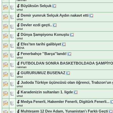
Büyüksün Selçuk
umut
Demir yumruk Selçuk Aydın nakavt etti
umut
Devler ezdi geçti..
umut
Dünya Şampiyonu Konuştu
umut
Efes'ten tarihi galibiyet
REHA
Fenerbahçe ''Barça''landı!
umut
FUTBOLDAN SONRA BASKETBOLDADA ŞAMPİY
rainman
GURURUMUZ BUSENAZ
umut
Judoda Türkiye üçüncüsü olan öğrenci, Trabzon'un 
umut
Karadenizin sultanları 1. ligde
umut
Medya Fenerli, Hakemler Fenerli, Digitürk Fenerli...
umut
Muhteşem 12 Dev Adam, Yunanistan'ı Farklı Geçti