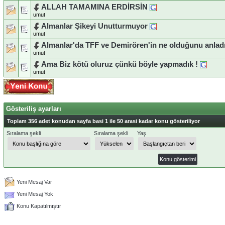
ALLAH TAMAMINA ERDİRSİN
umut
Almanlar Şikeyi Unutturmuyor
umut
Almanlar'da TFF ve Demirören'in ne olduğunu anladı
umut
Ama Biz kötü oluruz çünkü böyle yapmadık !
umut
Gösteriliş ayarları
Toplam 356 adet konudan sayfa basi 1 ile 50 arasi kadar konu gösteriliyor
Sıralama şekli
Sıralama şekli
Yaş
Yeni Mesaj Var
Yeni Mesaj Yok
Konu Kapatılmıştır