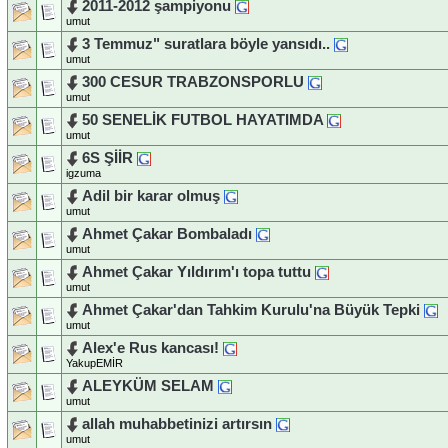
2011-2012 şampiyonu
umut
3 Temmuz" suratlara böyle yansıdı..
umut
300 CESUR TRABZONSPORLU
umut
50 SENELİK FUTBOL HAYATIMDA
umut
6S ŞİİR
igzuma
Adil bir karar olmuş
umut
Ahmet Çakar Bombaladı
umut
Ahmet Çakar Yıldırım'ı topa tuttu
umut
Ahmet Çakar'dan Tahkim Kurulu'na Büyük Tepki
umut
Alex'e Rus kancası!
YakupEMİR
ALEYKÜM SELAM
umut
allah muhabbetinizi artırsın
umut