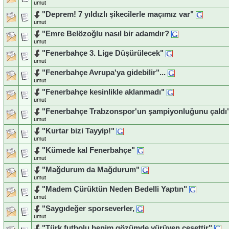
umut
"Deprem! 7 yıldızlı şikecilerle maçımız var"
umut
"Emre Belözoğlu nasıl bir adamdır?
umut
"Fenerbahçe 3. Lige Düşürülecek"
umut
"Fenerbahçe Avrupa'ya gidebilir"...
umut
"Fenerbahçe kesinlikle aklanmadı"
umut
"Fenerbahçe Trabzonspor'un şampiyonluğunu çaldı
umut
"Kurtar bizi Tayyip!"
umut
"Kümede kal Fenerbahçe"
umut
"Mağdurum da Mağdurum"
umut
"Madem Çürüktün Neden Bedelli Yaptın"
umut
"Saygıdeğer sporseverler,
umut
"Türk futbolu benim gözümde yürüyen cesettir"