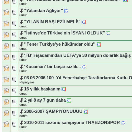
umut
"Yalandan Ağlıyor"
umut
"YILANIN BAŞI EZİLMELİ!"
umut
"İstinye'de Türkiye'nin İSYANI OLDUK"
umut
''Fener Türkiye'ye hükümdar oldu''
umut
'FB'li işadamından UEFA'ya 30 milyon dolarlık bağış
umut
'Kocaman' bir başarısızlık...
umut
03.06.2006 100. Yıl Fenerbahçe Taraftarlarına Kutlu O
Papatyam
16 yıllık başkanım
umut
2 yıl 8 ay 7 gün daha
umut
2006-2007 ŞAMPİYONUUUU
serife
2010-2011 sezonu şampiyonu TRABZONSPOR
umut