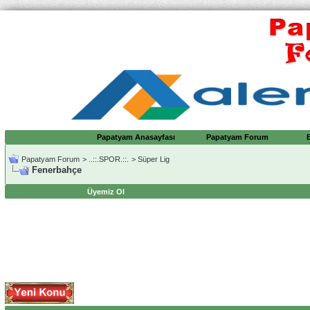
Papatyam Anasayfası
Papatyam Forum
Papatyam Forum
>
..::.SPOR.::.
>
Süper Lig
Fenerbahçe
Üyemiz Ol