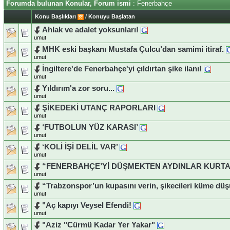
Forumda bulunan Konular, Forum ismi
: Fenerbahçe
Konu Başlıkları
/
Konuyu Başlatan
Ahlak ve adalet yoksunları!
umut
MHK eski başkanı Mustafa Çulcu’dan samimi itiraf.
umut
İngiltere'de Fenerbahçe'yi çıldırtan şike ilanı!
umut
Yıldırım'a zor soru...
umut
ŞİKEDEKİ UTANÇ RAPORLARI
umut
‘FUTBOLUN YÜZ KARASI’
umut
‘KOLİ İŞİ DELİL VAR’
umut
“FENERBAHÇE’Yİ DÜŞMEKTEN AYDINLAR KURTA
umut
“Trabzonspor’un kupasını verin, şikecileri küme dü
umut
"Aç kapıyı Veysel Efendi!
umut
"Aziz "Cürmü Kadar Yer Yakar"