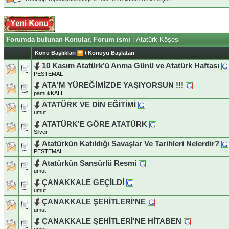
Forumda bulunan Konular, Forum ismi
: Atatürk Köşesi
Konu Başlıkları
/
Konuyu Başlatan
10 Kasım Atatürk’ü Anma Günü ve Atatürk Haftası
PESTEMAL
ATA'M YÜREĞİMİZDE YAŞIYORSUN !!!
pamukKALE
ATATÜRK VE DİN EĞİTİMİ
umut
ATATÜRK'E GÖRE ATATÜRK
Silver
Atatürkün Katıldığı Savaşlar Ve Tarihleri Nelerdir?
PESTEMAL
Atatürkün Sansürlü Resmi
umut
ÇANAKKALE GEÇİLDİ
umut
ÇANAKKALE ŞEHİTLERİ'NE
umut
ÇANAKKALE ŞEHİTLERİ'NE HİTABEN