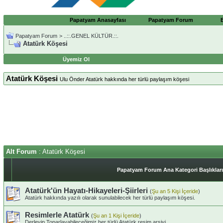
Papatyam Anasayfası
Papatyam Forum
Papatyam Forum
>
..::.GENEL KÜLTÜR.::.
Atatürk Köşesi
Üyemiz Ol
Atatürk Köşesi
Ulu Önder Atatürk hakkında her türlü paylaşım köşesi
Alt Forum
: Atatürk Köşesi
Papatyam Forum Ana Kategori Başlıkları
Atatürk'ün Hayatı-Hikayeleri-Şiirleri
(
Şu an 5 Kişi İçeride
)
Atatürk hakkında yazılı olarak sunulabilecek her türlü paylaşım köşesi.
Resimlerle Atatürk
(
Şu an 1 Kişi İçeride
)
Derleyip Toparlayabileceğimiz her türlü Atatürk resim arşivi