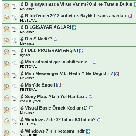
Bilgisayarınızda Virüs Var mı?Online Taratın,Bulun
Mekansiz
Bitdefender2012 antivirüs 6aylık Lisans anahtarı
PESTEMAL
BİLGİSAYAR AĞLARI
Mekansiz
D.o.S Nedir?
Mekansiz
FULL PROGRAM ARŞİVİ
agasar
Msn adresini geri alabilirsiniz...
PESTEMAL
Msn Messenger V.b. Nedir ? Ne Değildir ?
Mekansiz
Msn'de Engel!
PESTEMAL
Sony Map. Akıllı Yol Haritası..
coskun_yeter61
Visual Basic Örnek Kodlar (1)
Mekansiz
Windows 7'de 32 bit mi 64 bit mi?
PESTEMAL
Windows 7'nin betasını indir
YakupEMİR