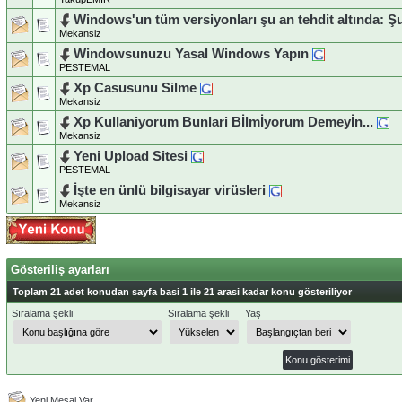
Windows'un tüm versiyonları şu an tehdit altında: Ş
Mekansiz
Windowsunuzu Yasal Windows Yapın
PESTEMAL
Xp Casusunu Silme
Mekansiz
Xp Kullaniyorum Bunlari Bİlmİyorum Demeyİn...
Mekansiz
Yeni Upload Sitesi
PESTEMAL
İşte en ünlü bilgisayar virüsleri
Mekansiz
Gösteriliş ayarları
Toplam 21 adet konudan sayfa basi 1 ile 21 arasi kadar konu gösteriliyor
Sıralama şekli
Sıralama şekli
Yaş
Yeni Mesaj Var