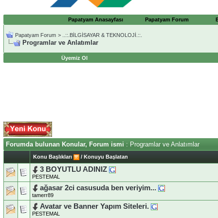
Papatyam Anasayfası
Papatyam Forum
Papatyam Forum
>
..::.BİLGİSAYAR & TEKNOLOJİ.::.
Programlar ve Anlatımlar
Üyemiz Ol
Forumda bulunan Konular, Forum ismi
: Programlar ve Anlatımlar
Konu Başlıkları
/
Konuyu Başlatan
3 BOYUTLU ADINIZ
PESTEMAL
ağasar 2ci casusuda ben veriyim...
tamerr89
Avatar ve Banner Yapım Siteleri.
PESTEMAL