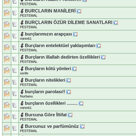
PESTEMAL
BURCLARIN MANİLERİ
PESTEMAL
BURÇLARIN ÖZÜR DİLEME SANATLARI
PESTEMAL
burçlarımızın arapçası
mirim61
Burçların entelektüel yaklaşımları
PESTEMAL
Burçların illallah dedirten özellikleri
PESTEMAL
Burçların kötü yönleri
serife
Burçların nitelikleri
PESTEMAL
burçların parolası!!
Nurbanu
burçların özellikleri .........
mirim61
Burcuna Göre İltifat
PESTEMAL
Burcunuz ve parfümünüz
PESTEMAL