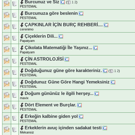
Burcunuz ve Siz
(
1
2
)
PESTEMAL
Burcunuza göre beslenin
PESTEMAL
ÇAPKINLAR İÇİN BURÇ REHBERİ....
cerenimo
Çiçeklerin Dili...
Papatyam
Çikolata Matematiği İle Yaşınız...
Papatyam
ÇİN ASTROLOJİSİ
PESTEMAL
Doğduğunuz güne göre karakteriniz.
(
1
2
)
PESTEMAL
Doğdunuz Güne Göre Hangi Yemeksiniz
PESTEMAL
Doğum gününüz le ilgili herşey...
mavix
Dört Element ve Burçlar.
PESTEMAL
Erkeğin kalbine giden yol
PESTEMAL
Erkeklerin avuç içinden sadakat testi
Mekansiz