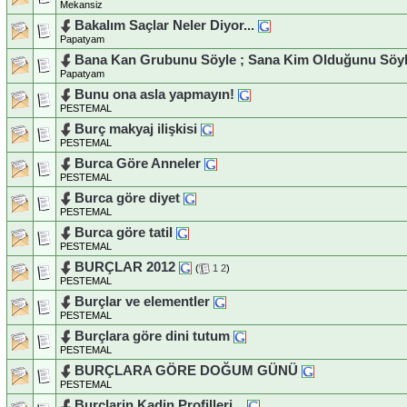
Mekansiz
Bakalım Saçlar Neler Diyor...
Papatyam
Bana Kan Grubunu Söyle ; Sana Kim Olduğunu Söyl
Papatyam
Bunu ona asla yapmayın!
PESTEMAL
Burç makyaj ilişkisi
PESTEMAL
Burca Göre Anneler
PESTEMAL
Burca göre diyet
PESTEMAL
Burca göre tatil
PESTEMAL
BURÇLAR 2012
(
1
2
)
PESTEMAL
Burçlar ve elementler
PESTEMAL
Burçlara göre dini tutum
PESTEMAL
BURÇLARA GÖRE DOĞUM GÜNÜ
PESTEMAL
Burclarin Kadin Profilleri...