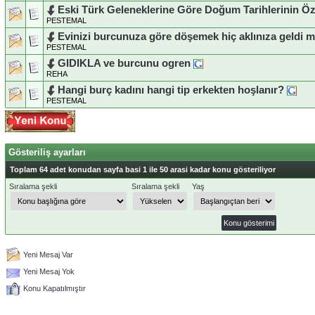
Eski Türk Geleneklerine Göre Doğum Tarihlerinin Öze
PESTEMAL
Evinizi burcunuza göre döşemek hiç aklınıza geldi m
PESTEMAL
GIDIKLA ve burcunu ogren
REHA
Hangi burç kadını hangi tip erkekten hoşlanır?
PESTEMAL
Gösteriliş ayarları
Toplam 64 adet konudan sayfa basi 1 ile 50 arasi kadar konu gösteriliyor
Sıralama şekli
Sıralama şekli
Yaş
Yeni Mesaj Var
Yeni Mesaj Yok
Konu Kapatılmıştır