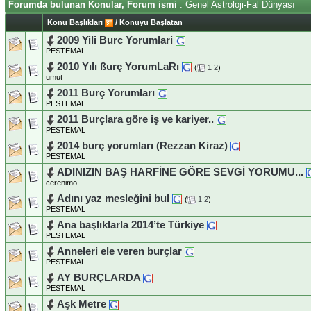
Forumda bulunan Konular, Forum ismi
: Genel Astroloji-Fal Dünyası
Konu Başlıkları
/
Konuyu Başlatan
2009 Yili Burc Yorumlari
PESTEMAL
2010 Yılı ßurç YorumLaRı
(
1
2
)
umut
2011 Burç Yorumları
PESTEMAL
2011 Burçlara göre iş ve kariyer..
PESTEMAL
2014 burç yorumları (Rezzan Kiraz)
PESTEMAL
ADINIZIN BAŞ HARFİNE GÖRE SEVGİ YORUMU...
cerenimo
Adını yaz mesleğini bul
(
1
2
)
PESTEMAL
Ana başlıklarla 2014’te Türkiye
PESTEMAL
Anneleri ele veren burçlar
PESTEMAL
AY BURÇLARDA
PESTEMAL
Aşk Metre