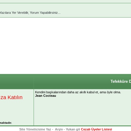
ara Yer Verebilir, Yorum Yapabilirsiniz...
Tefekküre 
Kendini başkalarından daha az akıllı kabul et, ama öyle olma.
Jean Cocteau
a Katılın
maktadır.
Site Yöneticisine Yaz
-
Arşiv
-
Yukarı git
Cezalı Üyeler Listesi