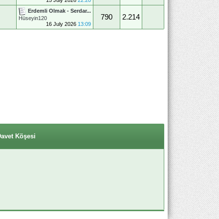
Erdemli Olmak - Serdar...
790
2.214
Hüseyin120
16 July 2026
13:09
Davet Köşesi