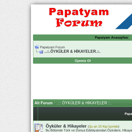
Papatyam Anasayfası
Papatyam Forum
..::.ÖYKÜLER & HİKAYELER.::.
Üyemiz Ol
Alt Forum
: ..::.ÖYKÜLER & HİKAYELER.::.
Papa
Öyküler & Hikayeler
(
Şu an 15 Kişi İçeride
)
Bu Bölümde Türk ve Dünya Edebiyatından Öykülere, Hikayelere