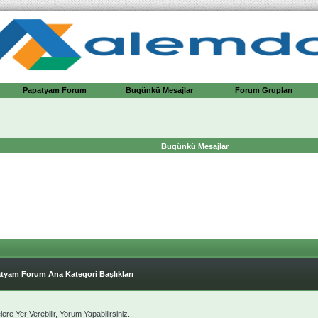
Papatyam Forum
Bugünkü Mesajlar
Forum Grupları
Bugünkü Mesajlar
tyam Forum Ana Kategori Başlıkları
 Yer Verebilir, Yorum Yapabilirsiniz...