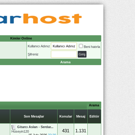
Kimler Online
Kullanıcı Adınız
Beni hatırla
Şifreniz
Arama
Arama
Son Mesajlar
Konular
Mesaj
Editör
Gitarcı Aslan - Serdar...
431
1.131
Hüseyin120
15 July 2026
22:20