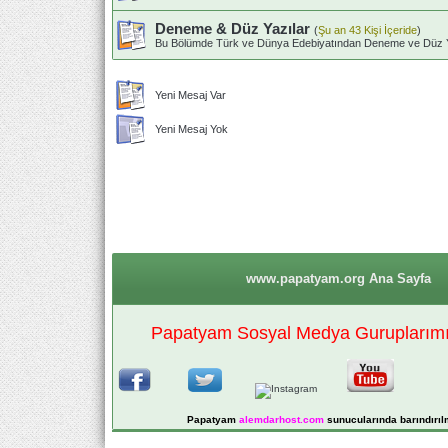
Deneme & Düz Yazılar
(
Şu an 43 Kişi İçeride
)
Bu Bölümde Türk ve Dünya Edebiyatından Deneme ve Düz Yazıl
Yeni Mesaj Var
Yeni Mesaj Yok
www.papatyam.org Ana Sayfa
Papatyam Sosyal Medya Guruplarımız
Papatyam
alemdarhost
.com
sunucularında barındırıl