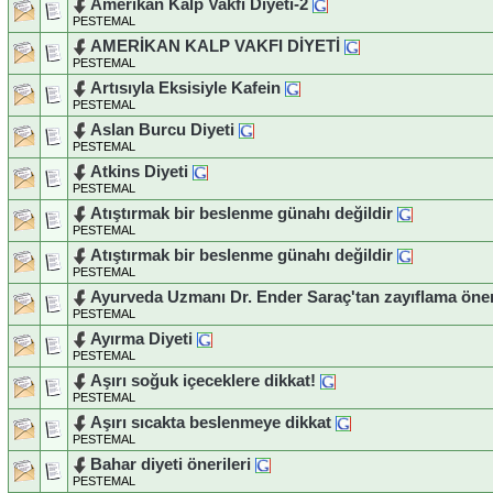
Amerikan Kalp Vakfı Diyeti-2
PESTEMAL
AMERİKAN KALP VAKFI DİYETİ
PESTEMAL
Artısıyla Eksisiyle Kafein
PESTEMAL
Aslan Burcu Diyeti
PESTEMAL
Atkins Diyeti
PESTEMAL
Atıştırmak bir beslenme günahı değildir
PESTEMAL
Atıştırmak bir beslenme günahı değildir
PESTEMAL
Ayurveda Uzmanı Dr. Ender Saraç'tan zayıflama öner
PESTEMAL
Ayırma Diyeti
PESTEMAL
Aşırı soğuk içeceklere dikkat!
PESTEMAL
Aşırı sıcakta beslenmeye dikkat
PESTEMAL
Bahar diyeti önerileri
PESTEMAL