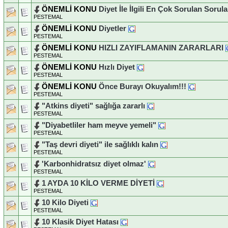
ÖNEMLİ KONU
Diyet İle İlgili En Çok Sorulan Sorul
PESTEMAL
ÖNEMLİ KONU
Diyetler
PESTEMAL
ÖNEMLİ KONU
HIZLI ZAYIFLAMANIN ZARARLARI
PESTEMAL
ÖNEMLİ KONU
Hızlı Diyet
PESTEMAL
ÖNEMLİ KONU
Önce Burayı Okuyalım!!!
PESTEMAL
"Atkins diyeti" sağlığa zararlı
PESTEMAL
"Diyabetliler ham meyve yemeli"
PESTEMAL
"Taş devri diyeti" ile sağlıklı kalın
PESTEMAL
'Karbonhidratsız diyet olmaz'
PESTEMAL
1 AYDA 10 KİLO VERME DİYETİ
PESTEMAL
10 Kilo Diyeti
PESTEMAL
10 Klasik Diyet Hatası