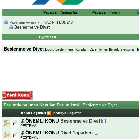
Papatyam Anasayfası
Papatyam Forum
Papatyam Forum
>
..::.KADININ DÜNYASI.::.
Beslenme ve Diyet
Üyemiz Ol
Beslenme ve Diyet
Doğru Beslenmenin Kuralları, Diyet İle İlgili Bilmek İstediğiniz H
Forumda bulunan Konular, Forum ismi
: Beslenme ve Diyet
Konu Başlıkları
/
Konuyu Başlatan
ÖNEMLİ KONU
Beslenme ve Diyet
PESTEMAL
ÖNEMLİ KONU
Diyet Yaparken
PESTEMAL