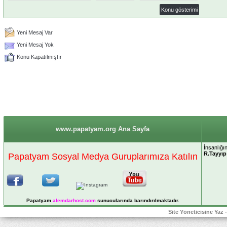
Yeni Mesaj Var
Yeni Mesaj Yok
Konu Kapatılmıştır
www.papatyam.org Ana Sayfa
İnsanlığı
R.Tayyı
Papatyam Sosyal Medya Guruplarımıza Katılın
Papatyam
alemdarhost
.com
sunucularında barındırılmaktadır.
Site Yöneticisine Yaz