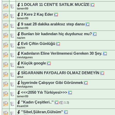
1 DOLAR 11 CENT'E SATILIK MUCİZE
tamerr89
2 Kere 2 Kaç Eder
tamerr89
9 saat 28 dakika aralıksız step dansı
tamerr89
Bunları bir kadından hiç duydunuz mu?
nazlım
Evli Çiftin Günlüğü
nazlım
Kadınların Eline Verilmemesi Gereken 30 Şey.
mevlutgunes
Küçük google
mavix
SİGARANIN FAYDALARI OLMAZ DEMEYİN
umut
İşyerinde Çalışıyor Gibi Görünmek
mevlutgunes
<<<2050 Yılı Türkiyesi>>>
tamerr89
''Kadın Çeşitleri..''
(
1
2
)
ihsan034
''Sibel,Şükran,Gülsüm''