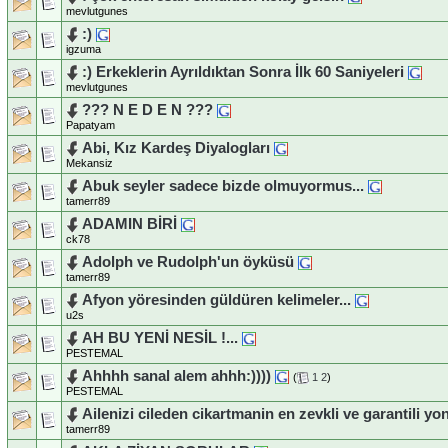
mevlutgunes
:)
igzuma
:) Erkeklerin Ayrıldıktan Sonra İlk 60 Saniyeleri
mevlutgunes
??? N E D E N ???
Papatyam
Abi, Kız Kardeş Diyalogları
Mekansiz
Abuk seyler sadece bizde olmuyormus...
tamerr89
ADAMIN BİRİ
ck78
Adolph ve Rudolph'un öyküsü
tamerr89
Afyon yöresinden güldüren kelimeler...
u2s
AH BU YENİ NESİL !...
PESTEMAL
Ahhhh sanal alem ahhh:))))
(
1
2
)
PESTEMAL
Ailenizi cileden cikartmanin en zevkli ve garantili yo
tamerr89