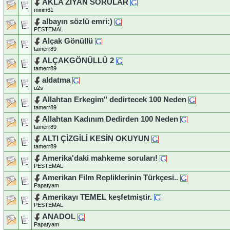
AKLA ZİYAN SORULAR
mirim61
albayın sözlü emri:)
PESTEMAL
Alçak Gönüllü
tamerr89
ALÇAKGÖNÜLLÜ 2
tamerr89
aldatma
u2s
Allahtan Erkegim" dedirtecek 100 Neden
tamerr89
Allahtan Kadınım Dedirden 100 Neden
tamerr89
ALTI ÇİZGİLİ KESİN OKUYUN
tamerr89
Amerika'daki mahkeme soruları!
PESTEMAL
Amerikan Film Repliklerinin Türkçesi..
Papatyam
Amerikayı TEMEL keşfetmiştir.
PESTEMAL
ANADOL
Papatyam