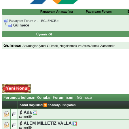
Papatyam Anasayfası
Papatyam Forum
Papatyam Forum
>
..::.EĞLENCE.::.
Gülmece
Üyemiz Ol
Gülmece
Arkadaşlar Şimdi Gülmek, Neşelenmek ve Stres Atmak Zamanıdır...
Forumda bulunan Konular, Forum ismi
: Gülmece
Konu Başlıkları
/
Konuyu Başlatan
Ada
tamerr89
ALEM MILLETIZ VALLA
tamerr89