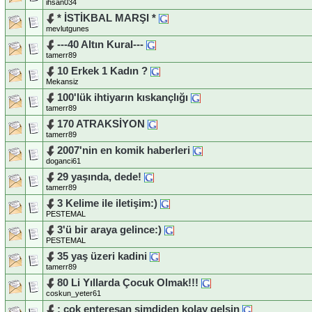
ihsan034
* İSTİKBAL MARŞI *
mevlutgunes
---40 Altın Kural---
tamerr89
10 Erkek 1 Kadın ?
Mekansiz
100'lük ihtiyarın kıskançlığı
tamerr89
170 ATRAKSİYON
tamerr89
2007'nin en komik haberleri
doganci61
29 yaşında, dede!
tamerr89
3 Kelime ile iletişim:)
PESTEMAL
3'ü bir araya gelince:)
PESTEMAL
35 yaş üzeri kadini
tamerr89
80 Li Yıllarda Çocuk Olmak!!!
coskun_yeter61
: çok enteresan simdiden kolay gelsin