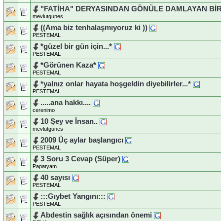
"FATİHA" DERYASINDAN GÖNÜLE DAMLAYAN Bİ
mevlutgunes
((Ama biz tenhalaşmıyoruz ki ))
PESTEMAL
*güzel bir gün için...*
PESTEMAL
*Görünen Kaza*
PESTEMAL
*yalnız onlar hayata hoşgeldin diyebilirler...*
PESTEMAL
.....ana hakkı....
cerenimo
10 Şey ve İnsan..
mevlutgunes
2009 Üç aylar başlangıcı
PESTEMAL
3 Soru 3 Cevap (Süper)
Papatyam
40 sayısı
PESTEMAL
:::Gıybet Yangını:::
PESTEMAL
Abdestin sağlık açısından önemi