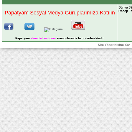
Dünya 5't
Recep T
Papatyam Sosyal Medya Guruplarımıza Katılın
Papatyam
alemdarhost
.com
sunucularında barındırılmaktadır.
Site Yöneticisine Yaz