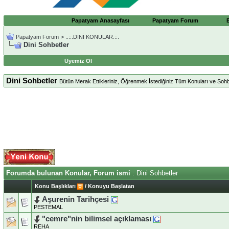
Papatyam Anasayfası
Papatyam Forum
Papatyam Forum
>
..::.DİNİ KONULAR.::.
Dini Sohbetler
Üyemiz Ol
Dini Sohbetler
Bütün Merak Ettikleriniz, Öğrenmek İstediğiniz Tüm Konuları ve Sohbet
Forumda bulunan Konular, Forum ismi
: Dini Sohbetler
Konu Başlıkları
/
Konuyu Başlatan
Aşurenin Tarihçesi
PESTEMAL
"cemre"nin bilimsel açıklaması
REHA