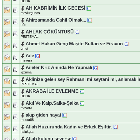
REHA
AH KABRİMİN İLK GECESİ
mevlutgunes
Ahirzamanda Cahil Olmak...
u2s
AHLAK ÇÖKÜNTÜSÜ
PESTEMAL
Ahmet Hakan Genç Maşite Sultan ve Firavun
umut
Aile
mavera
Aileler Kriz Anında Ne Yapmalı
igzuma
Akliniza gelen sey Rahmani mi seytani mi, anlamak i
PESTEMAL
AKRABA İLE EVLENME
REHA
Akıl Ve Kalp,Saika-Şaika
mavera
akıp giden hayat
mesut88
Allah Huzurunda Kadın ve Erkek Eşittir.
halukgta
Allah kulunu severse