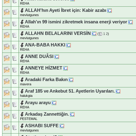
REHA
ALLAH'hın Ayeti İbret için: Kabir azabı
mevlutgunes
Allah'ın 99 ismini zikretmek insana enerji veriyor
REHA
ALLAHN BELALARINI VERSİN
(
1
2
)
mevlutgunes
ANA-BABA HAKKI
REHA
ANNE DUÂSI
REHA
ANNEYE HİZMET
REHA
Aradaki Farka Bakın
mavera
Araf 185 ve Ankebut 51. Ayetlerin Uyarıları.
halukgta
Arayu arayu
REHA
Arkadaş Zannettiğin.
PESTEMAL
ASHABI SUFFE
mevlutgunes