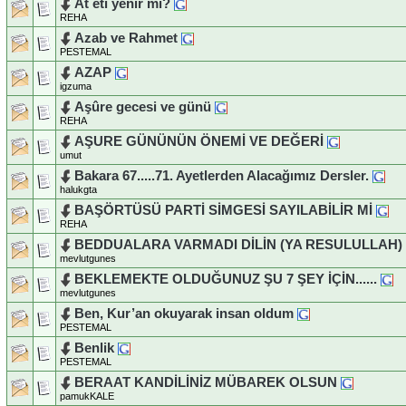
At eti yenir mi?
REHA
Azab ve Rahmet
PESTEMAL
AZAP
igzuma
Aşûre gecesi ve günü
REHA
AŞURE GÜNÜNÜN ÖNEMİ VE DEĞERİ
umut
Bakara 67.....71. Ayetlerden Alacağımız Dersler.
halukgta
BAŞÖRTÜSÜ PARTİ SİMGESİ SAYILABİLİR Mİ
REHA
BEDDUALARA VARMADI DİLİN (YA RESULULLAH)
mevlutgunes
BEKLEMEKTE OLDUĞUNUZ ŞU 7 ŞEY İÇİN......
mevlutgunes
Ben, Kur’an okuyarak insan oldum
PESTEMAL
Benlik
PESTEMAL
BERAAT KANDİLİNİZ MÜBAREK OLSUN
pamukKALE