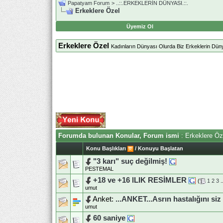
Papatyam Forum
>
..::.ERKEKLERİN DÜNYASI.::.
Erkeklere Özel
Üyemiz Ol
Erkeklere Özel
Kadınların Dünyası Olurda Biz Erkeklerin Dü
Forumda bulunan Konular, Forum ismi
: Erkeklere Öz
Konu Başlıkları
/
Konuyu Başlatan
"3 karı" suç değilmiş!
PESTEMAL
+18 ve +16 lLIK RESİMLER
(
1
2
3
.
umut
Anket:
...ANKET...Asrın hastalığını siz 
umut
60 saniye