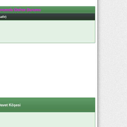
orumda Online Durumu
afir)
Davet Köşesi