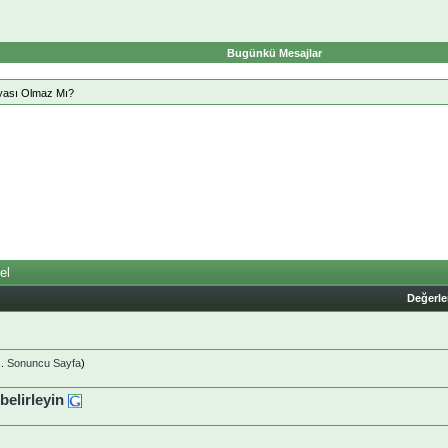
Bugünkü Mesajlar
nyası Olmaz Mı?
el
Değerl
..
Sonuncu Sayfa
)
belirleyin