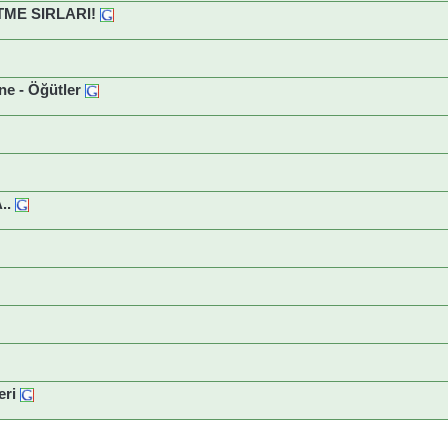
ME SIRLARI!
ne - Öğütler
..
eri