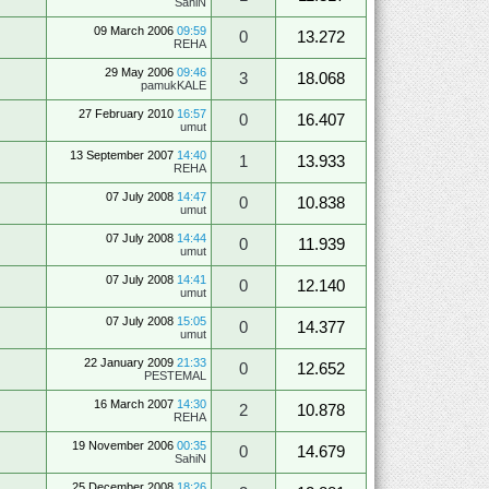
SahiN
09 March 2006
09:59
0
13.272
REHA
29 May 2006
09:46
3
18.068
pamukKALE
27 February 2010
16:57
0
16.407
umut
13 September 2007
14:40
1
13.933
REHA
07 July 2008
14:47
0
10.838
umut
07 July 2008
14:44
0
11.939
umut
07 July 2008
14:41
0
12.140
umut
07 July 2008
15:05
0
14.377
umut
22 January 2009
21:33
0
12.652
PESTEMAL
16 March 2007
14:30
2
10.878
REHA
19 November 2006
00:35
0
14.679
SahiN
25 December 2008
18:26