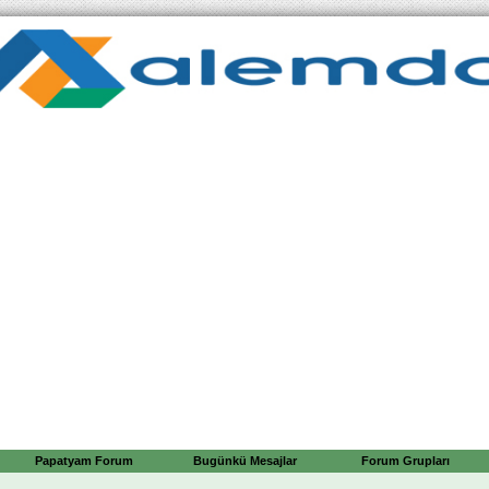
Papatyam Forum
Bugünkü Mesajlar
Forum Grupları