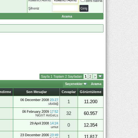
Beni hatırla
Şifreniz
Arama
Sayfa 1 Toplam 2 Sayfadan
1
2
>
Seçenekler
Arama
endirme
Son Mesajlar
Cevaplar
Görüntüleme
06 December 2008
23:27
1
11.200
uludağ
06 February 2009
17:52
32
60.957
NiGhT AnGeLs
29 April 2008
14:24
0
12.354
umut
23 December 2006
23:49
1
11.817