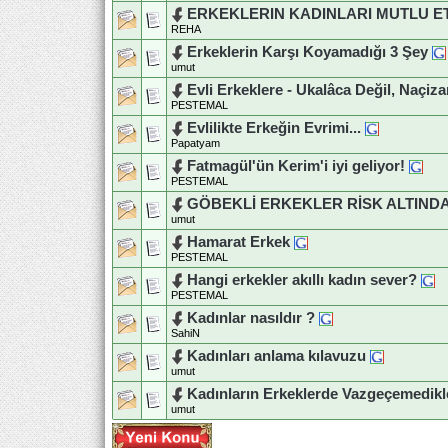
ERKEKLERIN KADINLARI MUTLU ET
REHA
Erkeklerin Karşı Koyamadığı 3 Şey
umut
Evli Erkeklere - Ukalâca Değil, Naçiza
PESTEMAL
Evlilikte Erkeğin Evrimi...
Papatyam
Fatmagül'ün Kerim'i iyi geliyor!
PESTEMAL
GÖBEKLİ ERKEKLER RİSK ALTINDA
umut
Hamarat Erkek
PESTEMAL
Hangi erkekler akıllı kadın sever?
PESTEMAL
Kadınlar nasıldır ?
SahiN
Kadınları anlama kılavuzu
umut
Kadınların Erkeklerde Vazgeçemedikl
umut