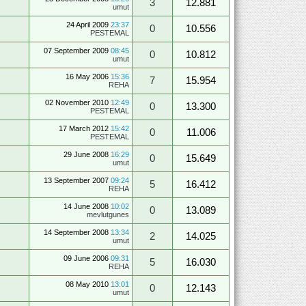
3
12.881
umut
24 April 2009
23:37
0
10.556
PESTEMAL
07 September 2009
08:45
0
10.812
umut
16 May 2006
15:36
7
15.954
REHA
02 November 2010
12:49
0
13.300
PESTEMAL
17 March 2012
15:42
0
11.006
PESTEMAL
29 June 2008
16:29
0
15.649
umut
13 September 2007
09:24
5
16.412
REHA
14 June 2008
10:02
0
13.089
mevlutgunes
14 September 2008
13:34
2
14.025
umut
09 June 2006
09:31
5
16.030
REHA
08 May 2010
13:01
0
12.143
umut