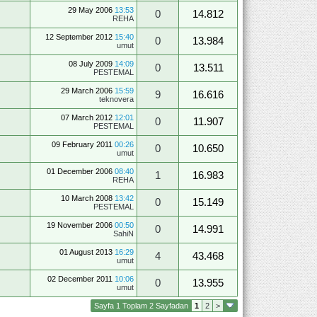
29 May 2006
13:53
0
14.812
REHA
12 September 2012
15:40
0
13.984
umut
08 July 2009
14:09
0
13.511
PESTEMAL
29 March 2006
15:59
9
16.616
teknovera
07 March 2012
12:01
0
11.907
PESTEMAL
09 February 2011
00:26
0
10.650
umut
01 December 2006
08:40
1
16.983
REHA
10 March 2008
13:42
0
15.149
PESTEMAL
19 November 2006
00:50
0
14.991
SahiN
01 August 2013
16:29
4
43.468
umut
02 December 2011
10:06
0
13.955
umut
Sayfa 1 Toplam 2 Sayfadan
1
2
>