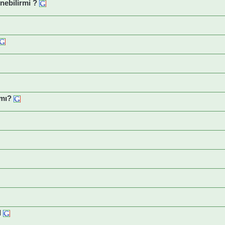
enebilirmi ?
 mı?
I