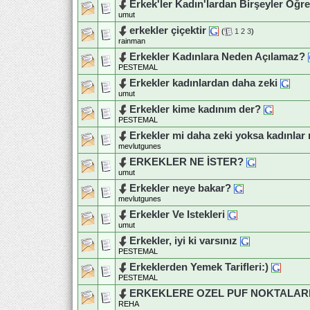
Erkek'ler Kadın'lardan Birşeyler Öğr
umut
erkekler çiçektir
(
1
2
3
)
rainman
Erkekler Kadınlara Neden Açılamaz?
PESTEMAL
Erkekler kadınlardan daha zeki
umut
Erkekler kime kadınım der?
PESTEMAL
Erkekler mi daha zeki yoksa kadınlar
mevlutgunes
ERKEKLER NE İSTER?
umut
Erkekler neye bakar?
mevlutgunes
Erkekler Ve Istekleri
umut
Erkekler, iyi ki varsınız
PESTEMAL
Erkeklerden Yemek Tarifleri:)
PESTEMAL
ERKEKLERE OZEL PUF NOKTALAR
REHA