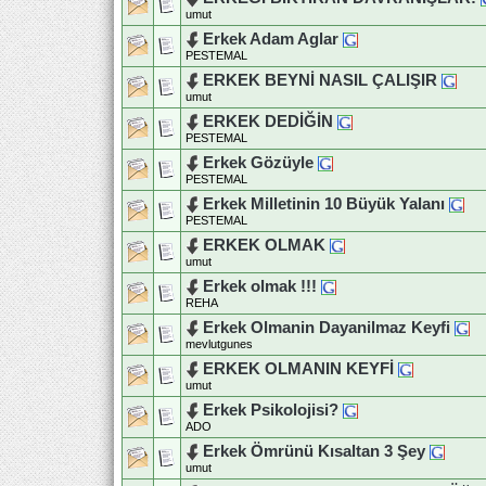
umut
Erkek Adam Aglar
PESTEMAL
ERKEK BEYNİ NASIL ÇALIŞIR
umut
ERKEK DEDİĞİN
PESTEMAL
Erkek Gözüyle
PESTEMAL
Erkek Milletinin 10 Büyük Yalanı
PESTEMAL
ERKEK OLMAK
umut
Erkek olmak !!!
REHA
Erkek Olmanin Dayanilmaz Keyfi
mevlutgunes
ERKEK OLMANIN KEYFİ
umut
Erkek Psikolojisi?
ADO
Erkek Ömrünü Kısaltan 3 Şey
umut