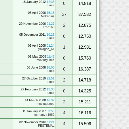
18 January 2012
12:35
0
14.818
umut
06 April 2006
15:15
27
37.932
Mekansiz
29 November 2006
21:27
2
12.875
erce169
05 December 2011
10:26
0
12.750
umut
03 April 2008
01:24
1
12.981
yalagoz_61
01 May 2008
11:43
0
15.760
mevlutgunes
06 June 2008
16:05
0
16.387
umut
27 October 2010
22:51
2
14.718
umut
27 February 2012
13:33
0
14.325
umut
14 March 2008
16:32
2
15.211
mevlutgunes
11 January 2007
03:56
4
16.116
osmanvtr1982
02 November 2010
11:21
4
15.506
PESTEMAL