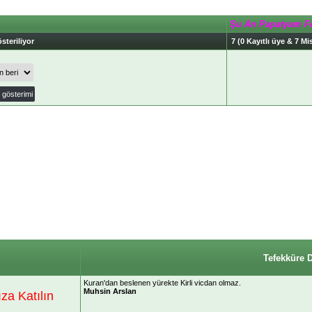
Şu An Papatyam F
steriliyor
7 (0 Kayıtlı üye & 7 Mis
Tefekküre 
Kuran'dan beslenen yürekte Kirli vicdan olmaz.
Muhsin Arslan
a Katılın