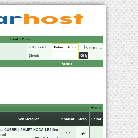
Kimler Online
Kullanıcı Adınız
Beni hatırla
Şifreniz
Arama
Arama
Son Mesajlar
Konular
Mesaj
Editör
CÜBBELİ AHMET HOCA 1.Bölüm
47
55
umut
23 July 2014
08:14