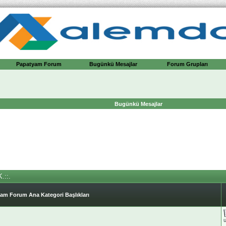
Papatyam Forum
Bugünkü Mesajlar
Forum Grupları
Bugünkü Mesajlar
.::.
am Forum Ana Kategori Başlıkları