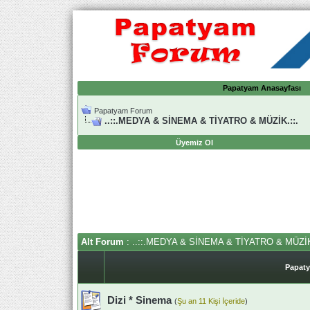
Papatyam Anasayfası
Papatyam Forum
..::.MEDYA & SİNEMA & TİYATRO & MÜZİK.::.
Üyemiz Ol
Alt Forum
: ..::.MEDYA & SİNEMA & TİYATRO & MÜZİK
Papaty
Dizi * Sinema
(
Şu an 11 Kişi İçeride
)