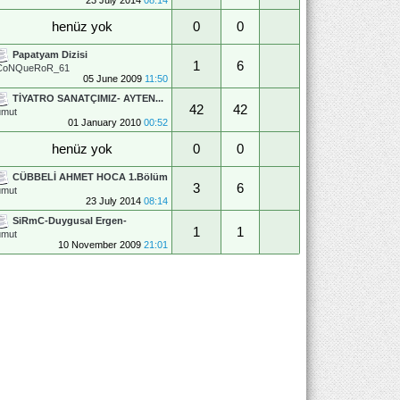
henüz yok
0
0
Papatyam Dizisi
1
6
CoNQueRoR_61
05 June 2009
11:50
TİYATRO SANATÇIMIZ- AYTEN...
42
42
umut
01 January 2010
00:52
henüz yok
0
0
CÜBBELİ AHMET HOCA 1.Bölüm
3
6
umut
23 July 2014
08:14
SiRmC-Duygusal Ergen-
1
1
umut
10 November 2009
21:01