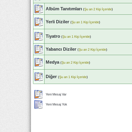
Albüm Tanıtımları
(
Şu an 2 Kişi İçeride
)
Yerli Diziler
(
Şu an 1 Kişi İçeride
)
Tiyatro
(
Şu an 1 Kişi İçeride
)
Yabancı Diziler
(
Şu an 2 Kişi İçeride
)
Medya
(
Şu an 2 Kişi İçeride
)
Diğer
(
Şu an 1 Kişi İçeride
)
Yeni Mesaj Var
Yeni Mesaj Yok