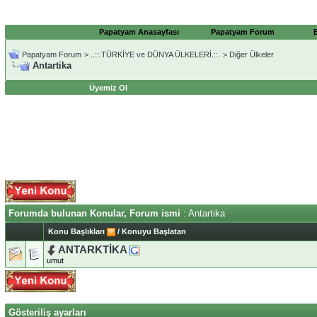
Papatyam Anasayfası
Papatyam Forum
Papatyam Forum
>
..::.TÜRKİYE ve DÜNYA ÜLKELERİ.::.
>
Diğer Ülkeler
Antartika
Üyemiz Ol
Forumda bulunan Konular, Forum ismi
: Antartika
Konu Başlıkları
/
Konuyu Başlatan
ANTARKTİKA
umut
Gösteriliş ayarları