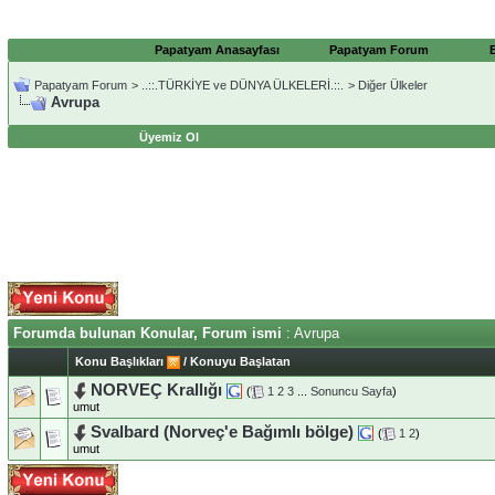
Papatyam Anasayfası
Papatyam Forum
Papatyam Forum
>
..::.TÜRKİYE ve DÜNYA ÜLKELERİ.::.
>
Diğer Ülkeler
Avrupa
Üyemiz Ol
Forumda bulunan Konular, Forum ismi
: Avrupa
Konu Başlıkları
/
Konuyu Başlatan
NORVEÇ Krallığı
(
1
2
3
...
Sonuncu Sayfa
)
umut
Svalbard (Norveç'e Bağımlı bölge)
(
1
2
)
umut