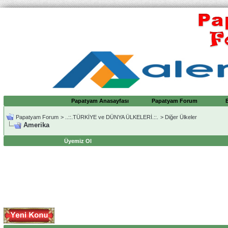
Papatyam Anasayfası
Papatyam Forum
Papatyam Forum
>
..::.TÜRKİYE ve DÜNYA ÜLKELERİ.::.
>
Diğer Ülkeler
Amerika
Üyemiz Ol